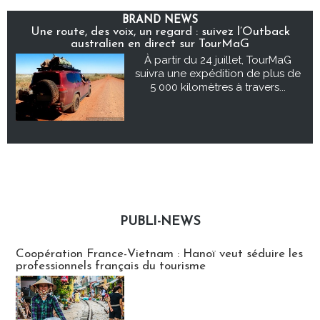
BRAND NEWS
Une route, des voix, un regard : suivez l’Outback
australien en direct sur TourMaG
À partir du 24 juillet, TourMaG
suivra une expédition de plus de
5 000 kilomètres à travers...
PUBLI-NEWS
Publi-news
Coopération France-Vietnam : Hanoï veut séduire les
professionnels français du tourisme