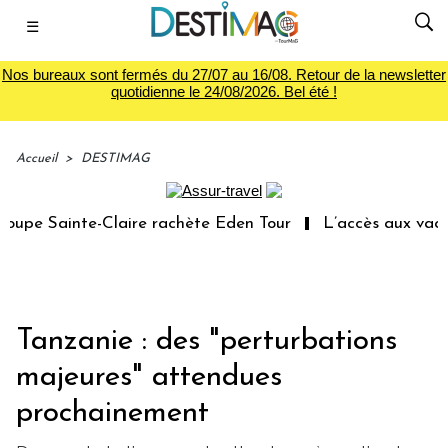
☰
Nos bureaux sont fermés du 27/07 au 16/08. Retour de la newsletter
quotidienne le 24/08/2026. Bel été !
Accueil
>
DESTIMAG
pe Sainte-Claire rachète Eden Tour
L’accès aux vacance
Tanzanie : des "perturbations
majeures" attendues
prochainement