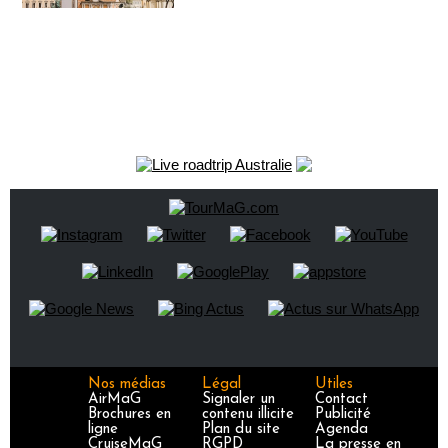
Nos médias
Légal
Utiles
AirMaG
Signaler un
Contact
Brochures en
contenu illicite
Publicité
ligne
Plan du site
Agenda
CruiseMaG
RGPD
La presse en