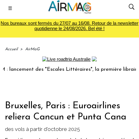
☰
Nos bureaux sont fermés du 27/07 au 16/08. Retour de la newsletter
quotidienne le 24/08/2026. Bel été !
Accueil
>
AirMaG
ancement des "Escales Littéraires", la première librairie du
Bruxelles, Paris : Euroairlines
reliera Cancun et Punta Cana
des vols à partir d'octobre 2025