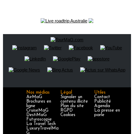
Nos médias
Légal
Utiles
AirMaG
Signaler un
Contact
Brochures en
contenu illicite
Publicité
ligne
Plan du site
Agenda
CruiseMaG
RGPD
La presse en
DestiMaG
Cookies
parle
Futuroscopie
La Travel Tech
LuxuryTravelMa
G