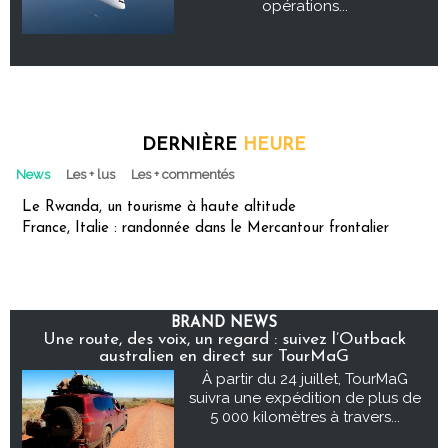
opérations...
DERNIÈRE
HEURE
News
Les + lus
Les + commentés
Le Rwanda, un tourisme à haute altitude
France, Italie : randonnée dans le Mercantour frontalier
BRAND NEWS
Une route, des voix, un regard : suivez l’Outback
australien en direct sur TourMaG
À partir du 24 juillet, TourMaG
suivra une expédition de plus de
5 000 kilomètres à travers...