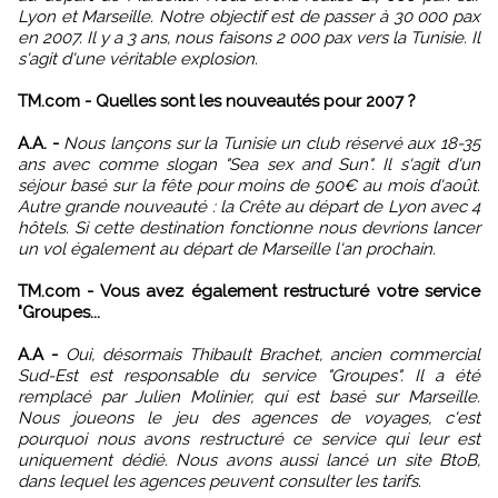
Lyon et Marseille. Notre objectif est de passer à 30 000 pax
en 2007. Il y a 3 ans, nous faisons 2 000 pax vers la Tunisie. Il
s'agit d'une véritable explosion.
TM.com - Quelles sont les nouveautés pour 2007 ?
A.A. -
Nous lançons sur la Tunisie un club réservé aux 18-35
ans avec comme slogan "Sea sex and Sun". Il s'agit d'un
séjour basé sur la fête pour moins de 500€ au mois d'août.
Autre grande nouveauté : la Crête au départ de Lyon avec 4
hôtels. Si cette destination fonctionne nous devrions lancer
un vol également au départ de Marseille l'an prochain.
TM.com - Vous avez également restructuré votre service
"Groupes...
A.A -
Oui, désormais Thibault Brachet, ancien commercial
Sud-Est est responsable du service "Groupes". Il a été
remplacé par Julien Molinier, qui est basé sur Marseille.
Nous joueons le jeu des agences de voyages, c'est
pourquoi nous avons restructuré ce service qui leur est
uniquement dédié. Nous avons aussi lancé un site BtoB,
dans lequel les agences peuvent consulter les tarifs.