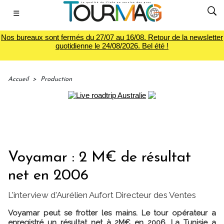
☰
Nos bureaux sont fermés du 27/07 au 16/08. Retour de la newsletter
quotidienne le 24/08/2026. Bel été !
Accueil
>
Production
Voyamar : 2 M€ de résultat
net en 2006
L'interview d'Aurélien Aufort Directeur des Ventes
Voyamar peut se frotter les mains. Le tour opérateur a
enregistré un résultat net à 2M€ en 2006. La Tunisie a