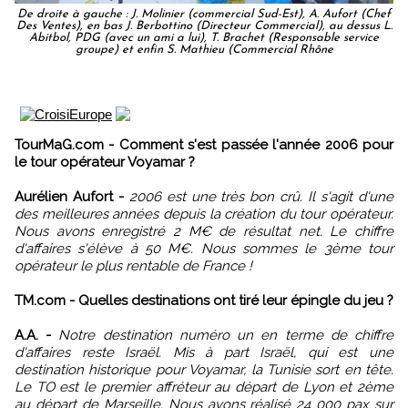
De droite à gauche : J. Molinier (commercial Sud-Est), A. Aufort (Chef
Des Ventes), en bas J. Berbottino (Directeur Commercial), au dessus L.
Abitbol, PDG (avec un ami a lui), T. Brachet (Responsable service
groupe) et enfin S. Mathieu (Commercial Rhône
TourMaG.com - Comment s'est passée l'année 2006 pour
le tour opérateur Voyamar ?
Aurélien Aufort -
2006 est une très bon crû. Il s'agit d'une
des meilleures années depuis la création du tour opérateur.
Nous avons enregistré 2 M€ de résultat net. Le chiffre
d'affaires s'élève à 50 M€. Nous sommes le 3ème tour
opérateur le plus rentable de France !
TM.com - Quelles destinations ont tiré leur épingle du jeu ?
A.A. -
Notre destination numéro un en terme de chiffre
d'affaires reste Israël. Mis à part Israël, qui est une
destination historique pour Voyamar, la Tunisie sort en tête.
Le TO est le premier affréteur au départ de Lyon et 2ème
au départ de Marseille. Nous avons réalisé 24 000 pax sur