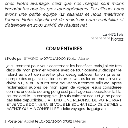
cher. Notre avantage, c'est que nos marges sont moins
importantes que les gros tour-opérateurs. Par ailleurs nous
avons une petite équipe (12 salariés) et nous maîtrisons
l'aérien. Notre objectif est de maintenir notre rentabilité et
d'atteindre en 2007 2,5M€ de résultat net.
Lu 4472 fois
Notez
COMMENTAIRES
1.
Posté par
STAGNO
le 07/01/2009 18:41
|
Alerter
je suiscontent pour vous concernant les benefices mais j ai ete tres
decu de mon premier voyage avec ce tour operateur..decupar le
retard au dprt demarseille plus desagreablepar lanon prise en
compte des degats occasionnes ames valises lor de mon arrivee a
dakar ou j ai eu la surprisede trouver tout trempe salis etc...apres
reclamation aupres de mon agen de voyage jesuis consideree
comme uneballe de ping pong cest pas l agence ...operateur fait la
sourde oreille...la compagnie....je suis vaiment decu et je ne pense
pas faire depublicite...J ATTEND UNE REPONSE DE VOTRE PART
ET JE VOUS DONNERAI SI VOUS LE SOUHAITEZ...+ DE DETAILS L
AGENCE QUI M A CONSEILLEE adelie voyages draguignan
2.
Posté par
Abdel
le 16/02/2009 07:52
|
Alerter