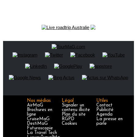
Nos médias
Légal
Utiles
AirMaG
Signaler un
Contact
Brochures en
contenu illicite
Publicité
ligne
Plan du site
Agenda
CruiseMaG
RGPD
La presse en
DestiMaG
Cookies
parle
Futuroscopie
La Travel Tech