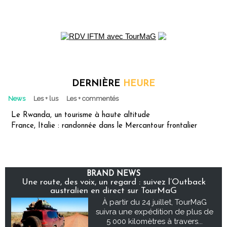
DERNIÈRE
HEURE
News
Les + lus
Les + commentés
Le Rwanda, un tourisme à haute altitude
France, Italie : randonnée dans le Mercantour frontalier
BRAND NEWS
Une route, des voix, un regard : suivez l’Outback
australien en direct sur TourMaG
À partir du 24 juillet, TourMaG
suivra une expédition de plus de
5 000 kilomètres à travers...