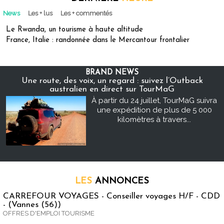
News
Les + lus
Les + commentés
Le Rwanda, un tourisme à haute altitude
France, Italie : randonnée dans le Mercantour frontalier
BRAND NEWS
Une route, des voix, un regard : suivez l’Outback
australien en direct sur TourMaG
À partir du 24 juillet, TourMaG suivra
une expédition de plus de 5 000
kilomètres à travers...
LES
ANNONCES
CARREFOUR VOYAGES - Conseiller voyages H/F - CDD
- (Vannes (56))
OFFRES D'EMPLOI TOURISME