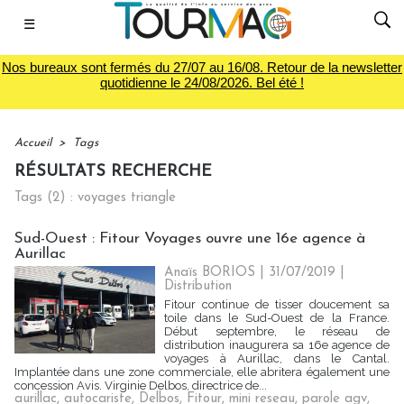
☰
Nos bureaux sont fermés du 27/07 au 16/08. Retour de la newsletter
quotidienne le 24/08/2026. Bel été !
Accueil
>
Tags
RÉSULTATS RECHERCHE
Tags (2) : voyages triangle
Sud-Ouest : Fitour Voyages ouvre une 16e agence à
Aurillac
Anaïs BORIOS
| 31/07/2019
|
Distribution
Fitour continue de tisser doucement sa
toile dans le Sud-Ouest de la France.
Début septembre, le réseau de
distribution inaugurera sa 16e agence de
voyages à Aurillac, dans le Cantal.
Implantée dans une zone commerciale, elle abritera également une
concession Avis. Virginie Delbos, directrice de...
aurillac
,
autocariste
,
Delbos
,
Fitour
,
mini reseau
,
parole agv
,