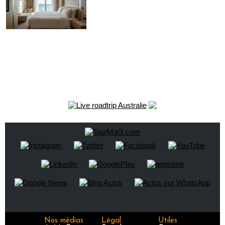
Nos médias
Légal
Utiles