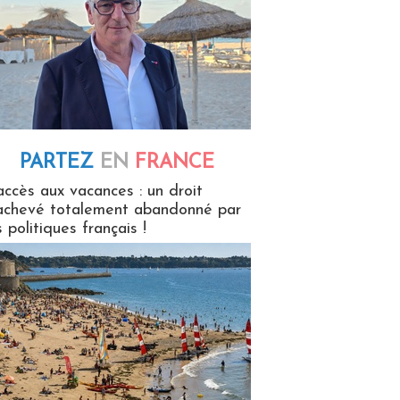
PARTEZ
EN
FRANCE
 en France
accès aux vacances : un droit
achevé totalement abandonné par
s politiques français !