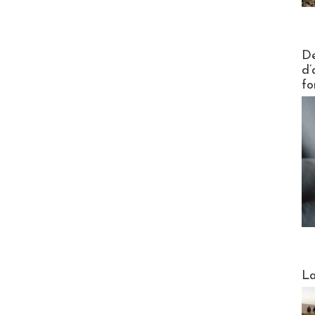
Actus V
De
d’
fo
Webinai
La