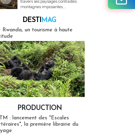
travers ses paysages contrastés,
montagnes imposantes,...
DESTI
MAG
MAG
 Rwanda, un tourisme à haute
titude
PRODUCTION
ion
TM : lancement des "Escales
ttéraires", la première librairie du
oyage