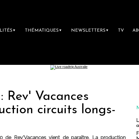
LITÉS
THÉMATIQUES
NEWSLETTERS
TV
A
▼
▼
▼
: Rev' Vacances
ction circuits longs-
L
a
F
0 de Rev'Vacances vient de paraître. La production
M