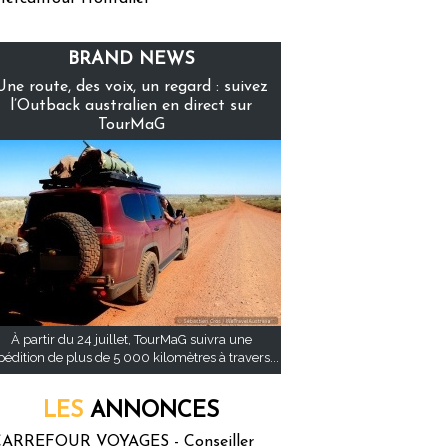
BRAND NEWS
Une route, des voix, un regard : suivez
l’Outback australien en direct sur
TourMaG
À partir du 24 juillet, TourMaG suivra une
pédition de plus de 5 000 kilomètres à travers...
LES
ANNONCES
ARREFOUR VOYAGES - Conseiller