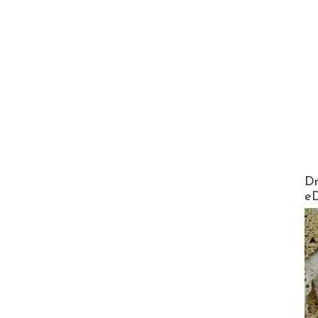
AirMa
Dr
e