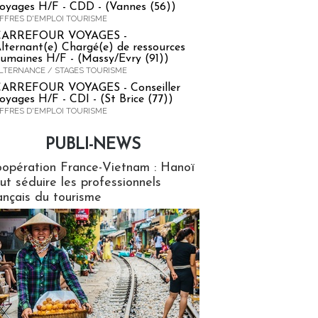
oyages H/F - CDD - (Vannes (56))
FFRES D'EMPLOI TOURISME
CARREFOUR VOYAGES -
lternant(e) Chargé(e) de ressources
umaines H/F - (Massy/Evry (91))
LTERNANCE / STAGES TOURISME
ARREFOUR VOYAGES - Conseiller
oyages H/F - CDI - (St Brice (77))
FFRES D'EMPLOI TOURISME
PUBLI-NEWS
ews
opération France-Vietnam : Hanoï
ut séduire les professionnels
ançais du tourisme