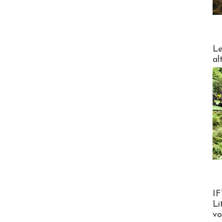
DESTI
Le
al
Product
IF
Li
v