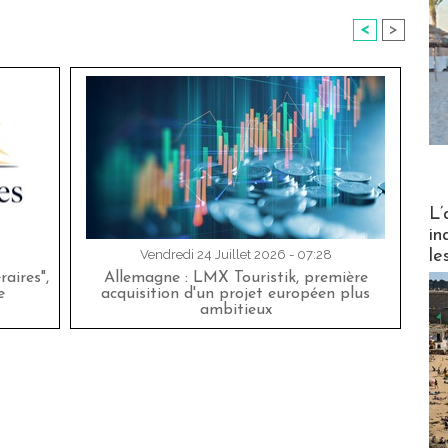
<
>
Partez
L’
in
le
Vendredi 24 Juillet 2026 - 07:28
aires",
Allemagne : LMX Touristik, première
e
acquisition d'un projet européen plus
ambitieux