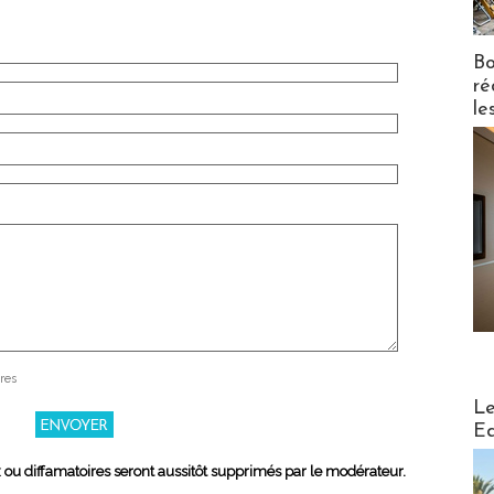
Bo
ré
le
res
Distribu
Le
Ed
x ou diffamatoires seront aussitôt supprimés par le modérateur.