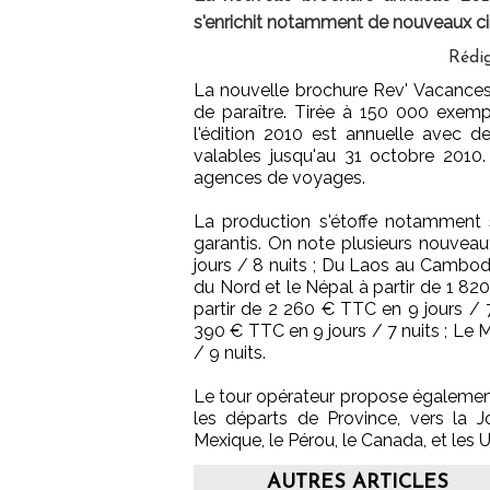
s'enrichit notamment de nouveaux cir
Rédi
La nouvelle brochure Rev' Vacances
de paraître. Tirée à 150 000 exempl
l'édition 2010 est annuelle avec de
valables jusqu'au 31 octobre 2010.
agences de voyages.
La production s'étoffe notamment s
garantis. On note plusieurs nouveaut
jours / 8 nuits ; Du Laos au Cambodg
du Nord et le Népal à partir de 1 82
partir de 2 260 € TTC en 9 jours / 
390 € TTC en 9 jours / 7 nuits ; Le Me
/ 9 nuits.
Le tour opérateur propose également 
les départs de Province, vers la Jo
Mexique, le Pérou, le Canada, et les 
AUTRES ARTICLES