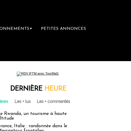
BONNEMENTS
PETITES ANNONCES
▼
DERNIÈRE
HEURE
News
Les + lus
Les + commentés
e Rwanda, un tourisme à haute
ltitude
rance, Italie : randonnée dans le
ercantour frontalier