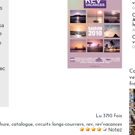
v
es
O
A
h
sa
A
e
C
v
n
O
vec
Publi-n
Co
ve
fr
Lu 3710 fois
hure
,
catalogue
,
circuits longs-courriers
,
rev
,
rev'vacances
Notez