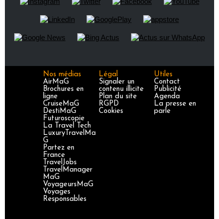
Nos médias
Légal
Utiles
AirMaG
Signaler un
Contact
Brochures en
contenu illicite
Publicité
ligne
Plan du site
Agenda
CruiseMaG
RGPD
La presse en
DestiMaG
Cookies
parle
Futuroscopie
La Travel Tech
LuxuryTravelMa
G
Partez en
France
TravelJobs
TravelManager
MaG
VoyageursMaG
Voyages
Responsables