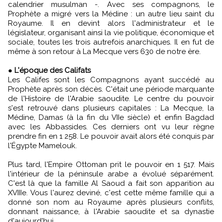
calendrier musulman -. Avec ses compagnons, le
Prophète a migré vers la Médine : un autre lieu saint du
Royaume. Il en devint alors l'administrateur et le
législateur, organisant ainsi la vie politique, économique et
sociale, toutes les trois autrefois anarchiques. Il en fut de
même à son retour à La Mecque vers 630 de notre ère.
●
L'époque des Califats
Les Califes sont les Compagnons ayant succédé au
Prophète après son décès. C'était une période marquante
de l'Histoire de l'Arabie saoudite. Le centre du pouvoir
s'est retrouvé dans plusieurs capitales : La Mecque, la
Médine, Damas (à la fin du VIIe siècle) et enfin Bagdad
avec les Abbassides. Ces derniers ont vu leur règne
prendre fin en 1 258. Le pouvoir avait alors été conquis par
l'Égypte Mamelouk.
Plus tard, l'Empire Ottoman prit le pouvoir en 1 517. Mais
l'intérieur de la péninsule arabe a évolué séparément.
C'est là que la famille Al Saoud a fait son apparition au
XVIIIe. Vous l'aurez deviné, c'est cette même famille qui a
donné son nom au Royaume après plusieurs conflits,
donnant naissance, à l'Arabie saoudite et sa dynastie
d'aujourd'hui.