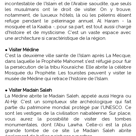
incontestable de l'Islam et de l'Arabie saoudite, que seuls
les musulmans ont le droit de visiter. On y trouve,
notamment, de luxueux hôtels, là où les pèlerins élisent
refuge pendant le pèlerinage annuel. Al Haram - la
mosquée et la Kaaba -, pour sa part, est tout aussi chargé
d'histoire et de mysticisme. C'est un vaste espace avec
une architecture si caractéristique de la région.
●
Visiter Médine
C'est la deuxième ville sainte de l'Islam après La Mecque,
dans laquelle le Prophète Mahomet s'est réfugié pour fuir
la persécution de la tribu Kouraïche. Elle abrite la célèbre
Mosquée du Prophète. Les touristes peuvent y visiter le
musée de Médine qui retrace l'histoire de l'Islam.
●
Visiter Madain Saleh
La Médine abrite le Madain Saleh, appelé aussi Hegra ou
Al-Hijr. C'est un somptueux site archéologique qui fait
partie du patrimoine mondial protégé par l'UNESCO. Ce
sont les vestiges de la civilisation nabatéenne. Sur place,
vous aurez la possibilité de visiter des tombes
monumentales, dont l'Abu Lawha. Celle-ci est la plus
grande tombe de ce site. Le Madain Saleh abrite