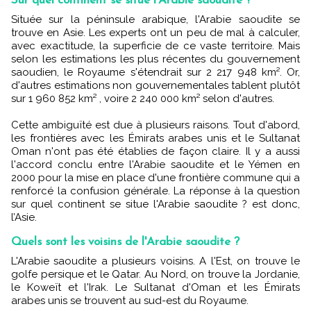
Sur quel continent se situe l'Arabie saoudite ?
Située sur la péninsule arabique, l'Arabie saoudite se
trouve en Asie. Les experts ont un peu de mal à calculer,
avec exactitude, la superficie de ce vaste territoire. Mais
selon les estimations les plus récentes du gouvernement
saoudien, le Royaume s'étendrait sur 2 217 948 km². Or,
d'autres estimations non gouvernementales tablent plutôt
sur 1 960 852 km² , voire 2 240 000 km² selon d'autres.
Cette ambiguïté est due à plusieurs raisons. Tout d'abord,
les frontières avec les Émirats arabes unis et le Sultanat
Oman n'ont pas été établies de façon claire. Il y a aussi
l'accord conclu entre l'Arabie saoudite et le Yémen en
2000 pour la mise en place d'une frontière commune qui a
renforcé la confusion générale. La réponse à la question
sur quel continent se situe l'Arabie saoudite ? est donc,
l’Asie.
Quels sont les voisins de l'Arabie saoudite ?
L'Arabie saoudite a plusieurs voisins. A l'Est, on trouve le
golfe persique et le Qatar. Au Nord, on trouve la Jordanie,
le Koweït et l'Irak. Le Sultanat d'Oman et les Émirats
arabes unis se trouvent au sud-est du Royaume.