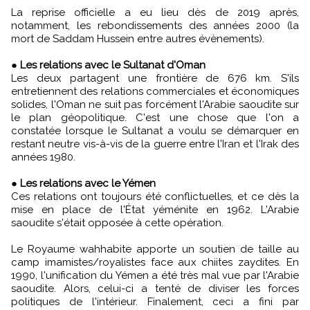
La reprise officielle a eu lieu dès de 2019 après,
notamment, les rebondissements des années 2000 (la
mort de Saddam Hussein entre autres évènements).
●
Les relations avec le Sultanat d'Oman
Les deux partagent une frontière de 676 km. S'ils
entretiennent des relations commerciales et économiques
solides, l'Oman ne suit pas forcément l'Arabie saoudite sur
le plan géopolitique. C'est une chose que l'on a
constatée lorsque le Sultanat a voulu se démarquer en
restant neutre vis-à-vis de la guerre entre l'Iran et l'Irak des
années 1980.
●
Les relations avec le Yémen
Ces relations ont toujours été conflictuelles, et ce dès la
mise en place de l'État yéménite en 1962. L'Arabie
saoudite s'était opposée à cette opération.
Le Royaume wahhabite apporte un soutien de taille au
camp imamistes/royalistes face aux chiites zaydites. En
1990, l'unification du Yémen a été très mal vue par l'Arabie
saoudite. Alors, celui-ci a tenté de diviser les forces
politiques de l'intérieur. Finalement, ceci a fini par