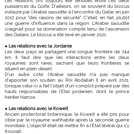
Les relations ont toujours été tendues entre ces deux
puissances du Golfe. D'ailleurs, on se souvient du blocus
instauré par l'Arabie saoudite à l'encontre du Qatar en juin
2017 pour "des raisons de sécurité". C'était, en fait, plutôt
une guerre d'influence dans la région. L'Arabie saoudite
craignait pour sa domination compte tenu de l'ascension
des Qataris. Le blocus a été levé en janvier 2021.
●
Les relations avec la Jordanie
Les deux pays se partagent une longue frontière de 744
km. Il faut dire que les interactions entre les deux
royaumes sont rares, sachant que leurs frontières se
situent en plein désert.
D'un autre côté, l'Arabie saoudite n'a pas manqué
d'apporter son soutien au Roi Abdallah II en avril 2021,
lorsque celui-ci a fait l'objet d'un complot préparé par des
hauts responsables de l'État jordanien, dont le prince
héritier Hamza.
●
Les relations avec le Koweït
Ancien protectorat britannique, le Koweït a été pris pour
cible par le royaume wahhabite après la seconde guerre
mondiale. L'objectif était de mettre fin à l'État libéral qui s'y
trouvait.