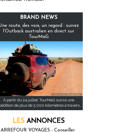
BRAND NEWS
Une route, des voix, un regard : suivez
l’Outback australien en direct sur
TourMaG
À partir du 24 juillet, TourMaG suivra une
pédition de plus de 5 000 kilomètres à travers...
LES
ANNONCES
ARREFOUR VOYAGES - Conseiller