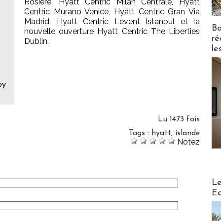
Rosière, Hyatt Centric Milan Centrale, Hyatt
Centric Murano Venice, Hyatt Centric Gran Via
Madrid, Hyatt Centric Levent Istanbul et la
Bo
nouvelle ouverture Hyatt Centric The Liberties
ré
Dublin.
le
by
Lu 1473 fois
Tags
:
hyatt
,
islande
Notez
Distribu
Le
Ed