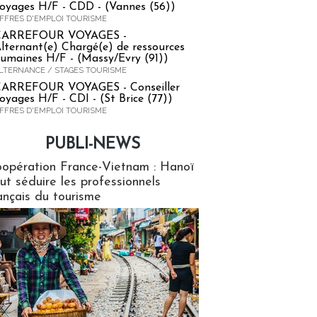
oyages H/F - CDD - (Vannes (56))
FFRES D'EMPLOI TOURISME
CARREFOUR VOYAGES -
lternant(e) Chargé(e) de ressources
umaines H/F - (Massy/Evry (91))
LTERNANCE / STAGES TOURISME
ARREFOUR VOYAGES - Conseiller
oyages H/F - CDI - (St Brice (77))
FFRES D'EMPLOI TOURISME
PUBLI-NEWS
ews
opération France-Vietnam : Hanoï
ut séduire les professionnels
ançais du tourisme