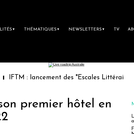
LITÉS
THÉMATIQUES
NEWSLETTERS
TV
A
▼
▼
▼
lancement des "Escales Littéraires", la premiè
son premier hôtel en
22
L
a
F
M