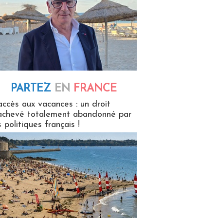
PARTEZ
EN
FRANCE
 en France
accès aux vacances : un droit
achevé totalement abandonné par
s politiques français !