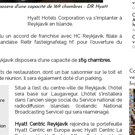
v
sposera d'une capacité de 169 chambres - DR Hyatt
O
Hyatt Hotels Corporation va s'implanter à
A
Reykjavik en Islande.
h
A
lu un accord de franchise avec HC Reykjavík, filiale à
C
andaise Reitir fasteignafelag hf, pour l'ouverture du
v
O
eykjavík disposera d'une capacité de
169 chambres.
Publi-n
Co
s de restauration, dont un bar saisonnier sur le toit et
ve
e réunion. Il sera également doté d'un parking.
fr
Situé à l'est du centre-ville de Reykjavík, l'hôtel
sera basé sur Laugavegur. L'hôtel s'installera
ure
dans l'ancien siège social du Service national de
radiodiffusion islandais (Icelandic National
Broadcasting Service) qui sera réaménagé.
Hyatt Centric Reykjavík
rejoindra le portefeuille
ion
Hyatt Centric en Europe avec Hyatt Centric La