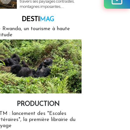
travers ses paysages contrastés,
montagnes imposantes,...
DESTI
MAG
MAG
 Rwanda, un tourisme à haute
titude
PRODUCTION
ion
TM : lancement des "Escales
ttéraires", la première librairie du
oyage