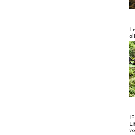
DESTI
Le
al
Product
IF
Li
v