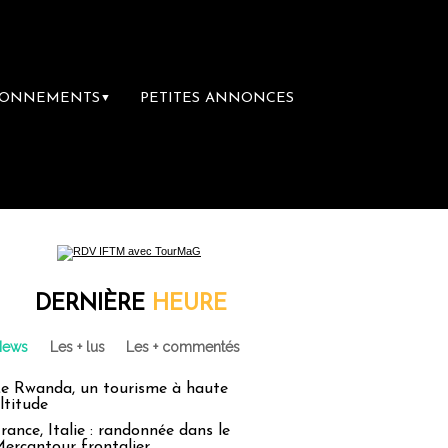
BONNEMENTS
PETITES ANNONCES
▼
re librairie du voyage
Le groupe Sainte-C
DERNIÈRE
HEURE
News
Les + lus
Les + commentés
e Rwanda, un tourisme à haute
ltitude
rance, Italie : randonnée dans le
ercantour frontalier