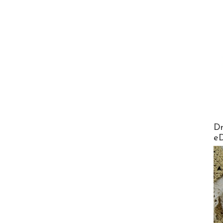
AirMa
Dr
e