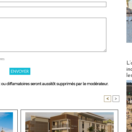
res
Partez
L’
in
le
x ou diffamatoires seront aussitôt supprimés par le modérateur.
<
>