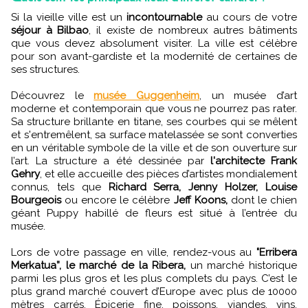
Si la vieille ville est un
incontournable
au cours de votre
séjour à Bilbao
, il existe de nombreux autres bâtiments
que vous devez absolument visiter. La ville est célèbre
pour son avant-gardiste et la modernité de certaines de
ses structures.
Découvrez le
musée Guggenheim
, un musée d’art
moderne et contemporain que vous ne pourrez pas rater.
Sa structure brillante en titane, ses courbes qui se mêlent
et s'entremêlent, sa surface matelassée se sont converties
en un véritable symbole de la ville et de son ouverture sur
l’art. La structure a été dessinée par
l'architecte Frank
Gehry
, et elle accueille des pièces d’artistes mondialement
connus, tels que
Richard Serra, Jenny Holzer, Louise
Bourgeois
ou encore le célèbre
Jeff Koons,
dont le chien
géant Puppy habillé de fleurs est situé à l’entrée du
musée.
Lors de votre passage en ville, rendez-vous au
"Erribera
Merkatua”, le marché de la Ribera,
un marché historique
parmi les plus gros et les plus complets du pays. C’est le
plus grand marché couvert d’Europe avec plus de 10000
mètres carrés. Épicerie fine, poissons, viandes, vins,