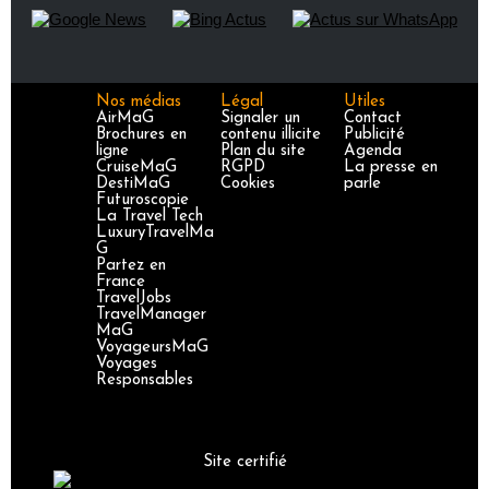
Nos médias
Légal
Utiles
AirMaG
Signaler un
Contact
Brochures en
contenu illicite
Publicité
ligne
Plan du site
Agenda
CruiseMaG
RGPD
La presse en
DestiMaG
Cookies
parle
Futuroscopie
La Travel Tech
LuxuryTravelMa
G
Partez en
France
TravelJobs
TravelManager
MaG
VoyageursMaG
Voyages
Responsables
Site certifié