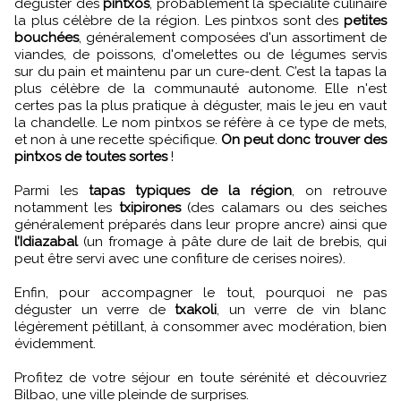
déguster des
pintxos
, probablement la spécialité culinaire
la plus célèbre de la région. Les pintxos sont des
petites
bouchées
, généralement composées d'un assortiment de
viandes, de poissons, d'omelettes ou de légumes servis
sur du pain et maintenu par un cure-dent. C’est la tapas la
plus célèbre de la communauté autonome. Elle n'est
certes pas la plus pratique à déguster, mais le jeu en vaut
la chandelle. Le nom pintxos se réfère à ce type de mets,
et non à une recette spécifique.
On peut donc trouver des
pintxos de toutes sortes
!
Parmi les
tapas typiques de la région
, on retrouve
notamment les
txipirones
(des calamars ou des seiches
généralement préparés dans leur propre ancre) ainsi que
l’Idiazabal
(un fromage à pâte dure de lait de brebis, qui
peut être servi avec une confiture de cerises noires).
Enfin, pour accompagner le tout, pourquoi ne pas
déguster un verre de
txakoli
, un verre de vin blanc
légèrement pétillant, à consommer avec modération, bien
évidemment.
Profitez de votre séjour en toute sérénité et découvriez
Bilbao, une ville pleinde de surprises.