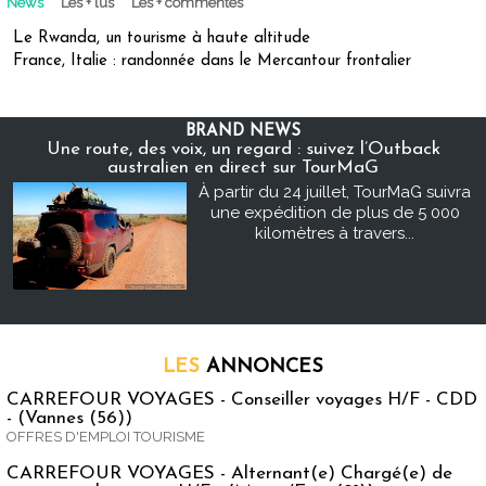
News
Les + lus
Les + commentés
Le Rwanda, un tourisme à haute altitude
France, Italie : randonnée dans le Mercantour frontalier
BRAND NEWS
Une route, des voix, un regard : suivez l’Outback
australien en direct sur TourMaG
À partir du 24 juillet, TourMaG suivra
une expédition de plus de 5 000
kilomètres à travers...
LES
ANNONCES
CARREFOUR VOYAGES - Conseiller voyages H/F - CDD
- (Vannes (56))
OFFRES D'EMPLOI TOURISME
CARREFOUR VOYAGES - Alternant(e) Chargé(e) de