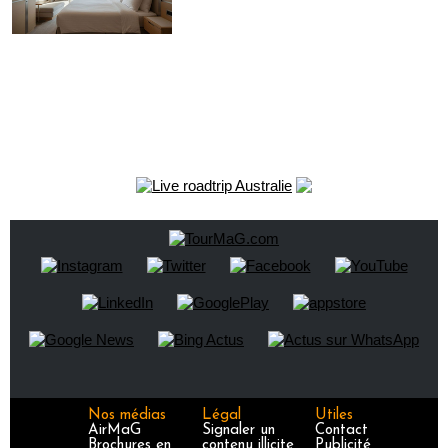
Nos médias
Légal
Utiles
AirMaG
Signaler un
Contact
Brochures en
contenu illicite
Publicité