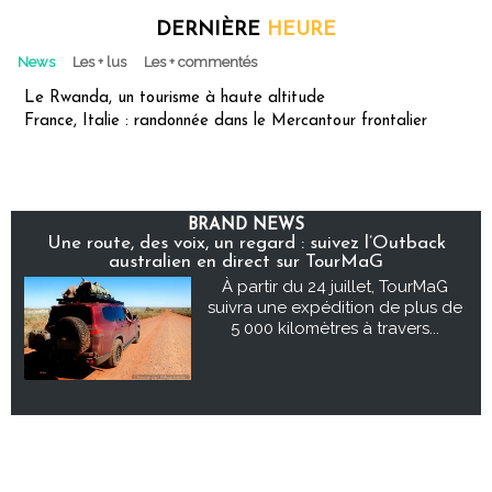
DERNIÈRE
HEURE
News
Les + lus
Les + commentés
Le Rwanda, un tourisme à haute altitude
France, Italie : randonnée dans le Mercantour frontalier
BRAND NEWS
Une route, des voix, un regard : suivez l’Outback
australien en direct sur TourMaG
À partir du 24 juillet, TourMaG
suivra une expédition de plus de
5 000 kilomètres à travers...