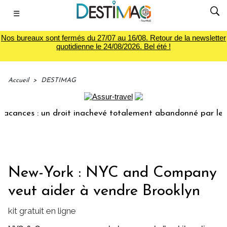
☰
Nos bureaux sont fermés du 27/07 au 16/08. Retour de la newsletter
quotidienne le 24/08/2026. Bel été !
Accueil
>
DESTIMAG
acances : un droit inachevé totalement abandonné par les po
New-York : NYC and Company
veut aider à vendre Brooklyn
kit gratuit en ligne