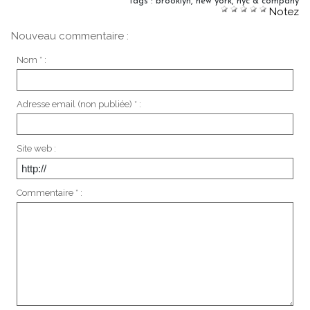
Tags
:
brooklyn
,
new york
,
nyc & company
Notez
Nouveau commentaire :
Nom * :
Adresse email (non publiée) * :
Site web :
Commentaire * :