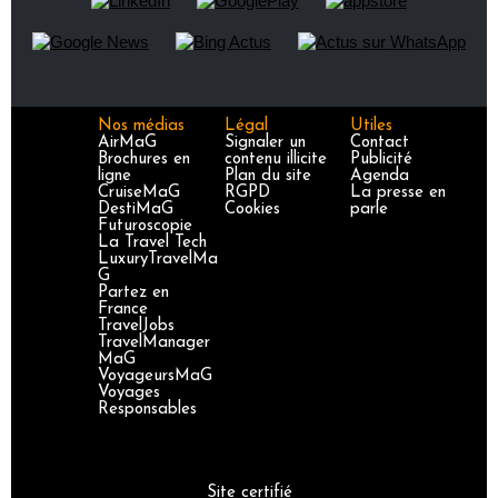
Nos médias
Légal
Utiles
AirMaG
Signaler un
Contact
Brochures en
contenu illicite
Publicité
ligne
Plan du site
Agenda
CruiseMaG
RGPD
La presse en
DestiMaG
Cookies
parle
Futuroscopie
La Travel Tech
LuxuryTravelMa
G
Partez en
France
TravelJobs
TravelManager
MaG
VoyageursMaG
Voyages
Responsables
Site certifié