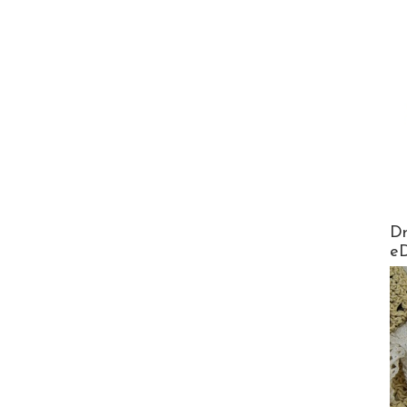
AirMa
Dr
e