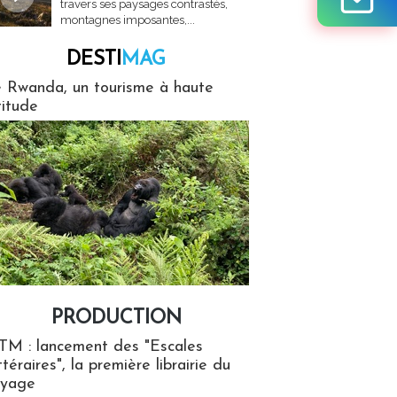
travers ses paysages contrastés,
montagnes imposantes,...
DESTI
MAG
MAG
 Rwanda, un tourisme à haute
titude
PRODUCTION
ion
TM : lancement des "Escales
ttéraires", la première librairie du
oyage