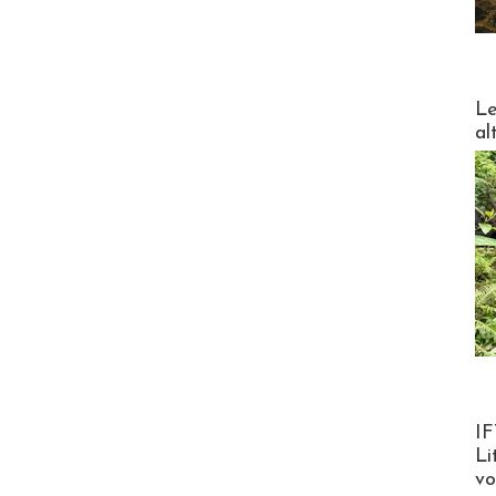
DESTI
Le
al
Product
IF
Li
v