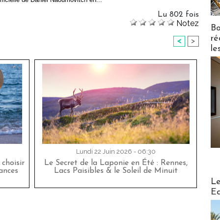
Lu 802 fois
Notez
Bo
ré
<
>
le
Lundi 22 Juin 2026 - 06:30
choisir
Le Secret de la Laponie en Été : Rennes,
cances
Lacs Paisibles & le Soleil de Minuit
Distribu
Le
Ed