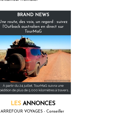
BRAND NEWS
Une route, des voix, un regard : suivez
l’Outback australien en direct sur
TourMaG
À partir du 24 juillet, TourMaG suivra une
pédition de plus de 5 000 kilomètres à travers...
LES
ANNONCES
ARREFOUR VOYAGES - Conseiller