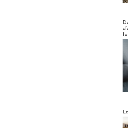
Actus V
De
d’
fo
Webinai
La