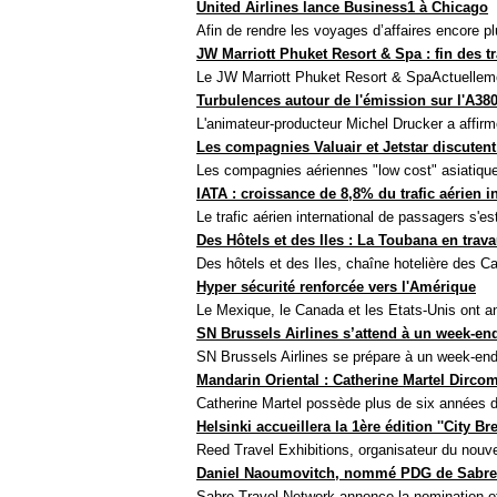
United Airlines lance Business1 à Chicago
Afin de rendre les voyages d’affaires encore pl
JW Marriott Phuket Resort & Spa : fin des t
Le JW Marriott Phuket Resort & SpaActuellemen
Turbulences autour de l'émission sur l'A38
L'animateur-producteur Michel Drucker a affirmé
Les compagnies Valuair et Jetstar discutent
Les compagnies aériennes "low cost" asiatiques
IATA : croissance de 8,8% du trafic aérien i
Le trafic aérien international de passagers s'e
Des Hôtels et des Iles : La Toubana en trav
Des hôtels et des Iles, chaîne hotelière des Ca
Hyper sécurité renforcée vers l'Amérique
Le Mexique, le Canada et les Etats-Unis ont a
SN Brussels Airlines s’attend à un week-en
SN Brussels Airlines se prépare à un week-end
Mandarin Oriental : Catherine Martel Dirco
Catherine Martel possède plus de six années 
Helsinki accueillera la 1ère édition ''City Br
Reed Travel Exhibitions, organisateur du nouve
Daniel Naoumovitch, nommé PDG de Sabre
Sabre Travel Network annonce la nomination of