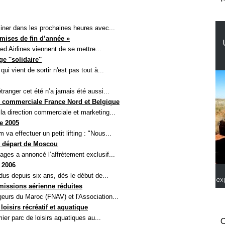
miner dans les prochaines heures avec...
mises de fin d’année »
ed Airlines viennent de se mettre...
 ''solidaire''
i vient de sortir n'est pas tout à...
ranger cet été n’a jamais été aussi...
ce commerciale France Nord et Belgique
la direction commerciale et marketing...
e 2005
va effectuer un petit lifting : "Nous...
u départ de Moscou
ges a annoncé l’affrètement exclusif...
 2006
us depuis six ans, dès le début de...
ex
missions aérienne réduites
eurs du Maroc (FNAV) et l'Association...
loisirs récréatif et aquatique
ier parc de loisirs aquatiques au...
C