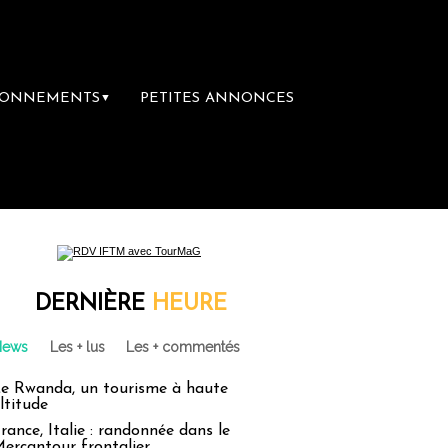
BONNEMENTS
PETITES ANNONCES
▼
yage
Le groupe Sainte-Claire rachète Ede
DERNIÈRE
HEURE
News
Les + lus
Les + commentés
e Rwanda, un tourisme à haute
ltitude
rance, Italie : randonnée dans le
ercantour frontalier