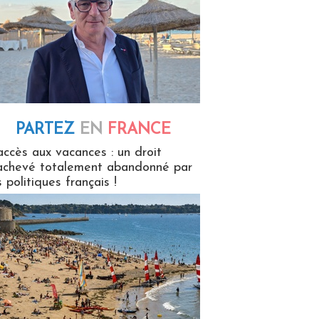
PARTEZ
EN
FRANCE
 en France
accès aux vacances : un droit
achevé totalement abandonné par
s politiques français !