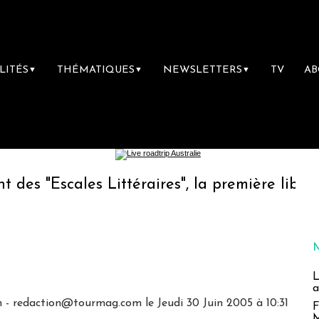
LITÉS
THÉMATIQUES
NEWSLETTERS
TV
A
▼
▼
▼
les Littéraires", la première librairie du vo
L
a
 - redaction@tourmag.com le Jeudi 30 Juin 2005 à 10:31
F
M