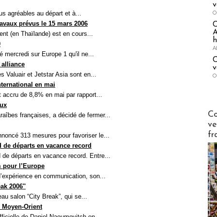
v
O
us agréables au départ et à...
ravaux prévus le 15 mars 2006
A
t (en Thaïlande) est en cours...
h
0
A
 mercredi sur Europe 1 qu'il ne...
C
 alliance
v
 Valuair et Jetstar Asia sont en...
O
nternational en mai
st accru de 8,8% en mai par rapport...
aux
Publi-n
Co
raîbes françaises, a décidé de fermer...
ve
fr
nnoncé 313 mesures pour favoriser le...
d de départs en vacance record
 de départs en vacance record. Entre...
m pour l’Europe
d’expérience en communication, son...
eak 2006''
au salon “City Break”, qui se...
 Moyen-Orient
ficielle de Daniel Naoumovitch en...