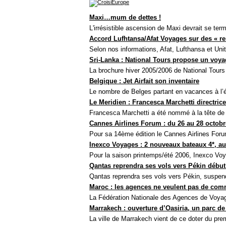
Maxi…mum de dettes !
L'irrésistible ascension de Maxi devrait se ter
Accord Lufhtansa/Afat Voyages sur des « re
Selon nos informations, Afat, Lufthansa et Unit
Sri-Lanka : National Tours propose un voyage
La brochure hiver 2005/2006 de National Tours qu
Belgique : Jet Airfait son inventaire
Le nombre de Belges partant en vacances à l’ét
Le Meridien : Francesca Marchetti directri
Francesca Marchetti a été nommé à la tête de 
Cannes Airlines Forum : du 26 au 28 octobr
Pour sa 14ème édition le Cannes Airlines Forum 
Inexco Voyages : 2 nouveaux bateaux 4*, a
Pour la saison printemps/été 2006, Inexco Voya
Qantas reprendra ses vols vers Pékin début
Qantas reprendra ses vols vers Pékin, suspend
Maroc : les agences ne veulent pas de com
La Fédération Nationale des Agences de Voyag
Marrakech : ouverture d’Oasiria, un parc de 
La ville de Marrakech vient de ce doter du prem