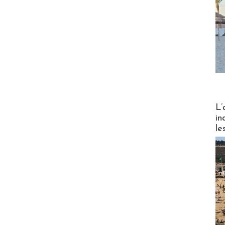
Partez
L’
in
le