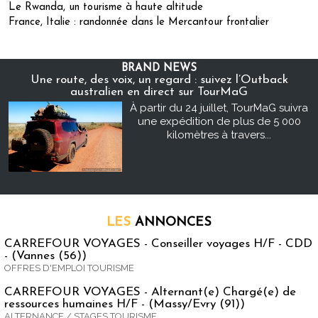
Le Rwanda, un tourisme à haute altitude
France, Italie : randonnée dans le Mercantour frontalier
BRAND NEWS
Une route, des voix, un regard : suivez l’Outback
australien en direct sur TourMaG
À partir du 24 juillet, TourMaG suivra
une expédition de plus de 5 000
kilomètres à travers...
LES
ANNONCES
CARREFOUR VOYAGES - Conseiller voyages H/F - CDD
- (Vannes (56))
OFFRES D'EMPLOI TOURISME
CARREFOUR VOYAGES - Alternant(e) Chargé(e) de
ressources humaines H/F - (Massy/Evry (91))
ALTERNANCE / STAGES TOURISME