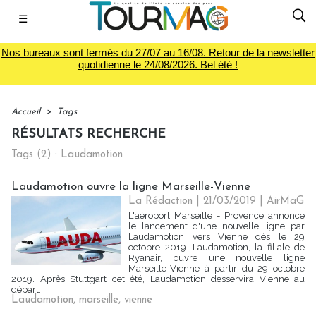
☰
Nos bureaux sont fermés du 27/07 au 16/08. Retour de la newsletter
quotidienne le 24/08/2026. Bel été !
Accueil
>
Tags
RÉSULTATS RECHERCHE
Tags (2) : Laudamotion
Laudamotion ouvre la ligne Marseille-Vienne
La Rédaction
| 21/03/2019
|
AirMaG
L'aéroport Marseille - Provence annonce
le lancement d'une nouvelle ligne par
Laudamotion vers Vienne dès le 29
octobre 2019. Laudamotion, la filiale de
Ryanair, ouvre une nouvelle ligne
Marseille-Vienne à partir du 29 octobre
2019. Après Stuttgart cet été, Laudamotion desservira Vienne au
départ...
Laudamotion
,
marseille
,
vienne