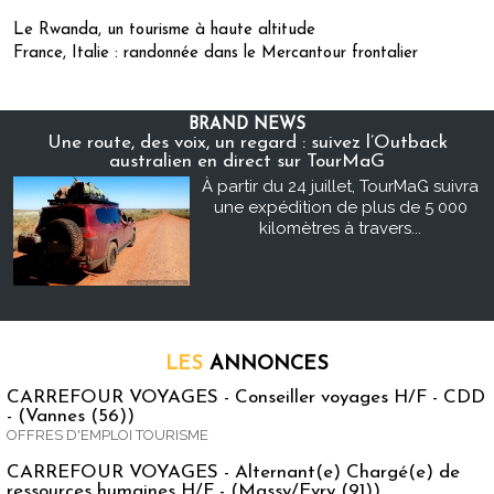
Le Rwanda, un tourisme à haute altitude
France, Italie : randonnée dans le Mercantour frontalier
BRAND NEWS
Une route, des voix, un regard : suivez l’Outback
australien en direct sur TourMaG
À partir du 24 juillet, TourMaG suivra
une expédition de plus de 5 000
kilomètres à travers...
LES
ANNONCES
CARREFOUR VOYAGES - Conseiller voyages H/F - CDD
- (Vannes (56))
OFFRES D'EMPLOI TOURISME
CARREFOUR VOYAGES - Alternant(e) Chargé(e) de
ressources humaines H/F - (Massy/Evry (91))