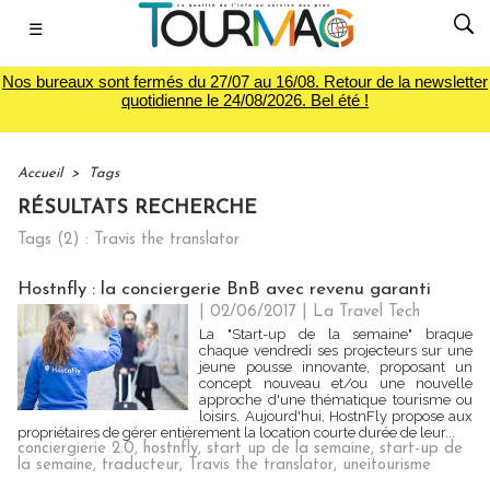
☰
Nos bureaux sont fermés du 27/07 au 16/08. Retour de la newsletter
quotidienne le 24/08/2026. Bel été !
Accueil
>
Tags
RÉSULTATS RECHERCHE
Tags (2) : Travis the translator
Hostnfly : la conciergerie BnB avec revenu garanti
| 02/06/2017
|
La Travel Tech
La "Start-up de la semaine" braque
chaque vendredi ses projecteurs sur une
jeune pousse innovante, proposant un
concept nouveau et/ou une nouvelle
approche d'une thématique tourisme ou
loisirs. Aujourd'hui, HostnFly propose aux
propriétaires de gérer entièrement la location courte durée de leur...
conciergierie 2.0
,
hostnfly
,
start up de la semaine
,
start-up de
la semaine
,
traducteur
,
Travis the translator
,
uneitourisme