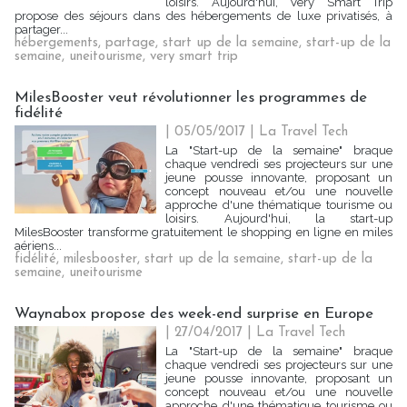
loisirs. Aujourd'hui, Very Smart Trip
propose des séjours dans des hébergements de luxe privatisés, à
partager...
hébergements
,
partage
,
start up de la semaine
,
start-up de la
semaine
,
uneitourisme
,
very smart trip
MilesBooster veut révolutionner les programmes de
fidélité
| 05/05/2017
|
La Travel Tech
La "Start-up de la semaine" braque
chaque vendredi ses projecteurs sur une
jeune pousse innovante, proposant un
concept nouveau et/ou une nouvelle
approche d'une thématique tourisme ou
loisirs. Aujourd'hui, la start-up
MilesBooster transforme gratuitement le shopping en ligne en miles
aériens...
fidélité
,
milesbooster
,
start up de la semaine
,
start-up de la
semaine
,
uneitourisme
Waynabox propose des week-end surprise en Europe
| 27/04/2017
|
La Travel Tech
La "Start-up de la semaine" braque
chaque vendredi ses projecteurs sur une
jeune pousse innovante, proposant un
concept nouveau et/ou une nouvelle
approche d'une thématique tourisme ou