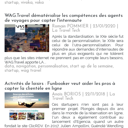
startup
,
vivoka
,
voka
WAG.Travel dématérialise les compétences des agents
de voyages pour capter l'internaute
Romain POMMIER
| 23/01/2020
|
La Travel Tech
Après la standardisation, le XXe siècle fut
celui de la personnalisation, le XXIe sera
celui de l'utra-personnalisation. Pour
répondre aux demandes d'internautes de
plus en plus exigeants qui ne tolèrent
plus que les sites internet ne prennent pas en compte leurs besoins,
WAG.Travel apporte LA...
data
,
navigation
,
personnalisation
,
start up de la semaine
,
startup
,
wag travel
Activités de loisirs : Funbooker veut aider les pros à
capter la clientèle en ligne
Anaïs BORIOS
| 22/11/2018
|
La
Travel Tech
Ces startupers n'en sont pas à leur
premier projet. Plongés depuis dix ans
dans le monde de la réservation en ligne,
l'un deux a également contribué au
lancement d'Egencia, quand un autre
fondait le site ClicRDV. En 2017, Julien Ampollini, Guénolé Wendling