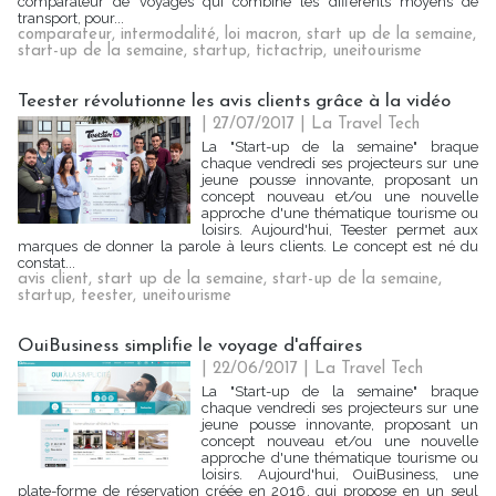
comparateur de voyages qui combine les différents moyens de
transport, pour...
comparateur
,
intermodalité
,
loi macron
,
start up de la semaine
,
start-up de la semaine
,
startup
,
tictactrip
,
uneitourisme
Teester révolutionne les avis clients grâce à la vidéo
| 27/07/2017
|
La Travel Tech
La "Start-up de la semaine" braque
chaque vendredi ses projecteurs sur une
jeune pousse innovante, proposant un
concept nouveau et/ou une nouvelle
approche d'une thématique tourisme ou
loisirs. Aujourd'hui, Teester permet aux
marques de donner la parole à leurs clients. Le concept est né du
constat...
avis client
,
start up de la semaine
,
start-up de la semaine
,
startup
,
teester
,
uneitourisme
OuiBusiness simplifie le voyage d'affaires
| 22/06/2017
|
La Travel Tech
La "Start-up de la semaine" braque
chaque vendredi ses projecteurs sur une
jeune pousse innovante, proposant un
concept nouveau et/ou une nouvelle
approche d'une thématique tourisme ou
loisirs. Aujourd'hui, OuiBusiness, une
plate-forme de réservation créée en 2016, qui propose en un seul