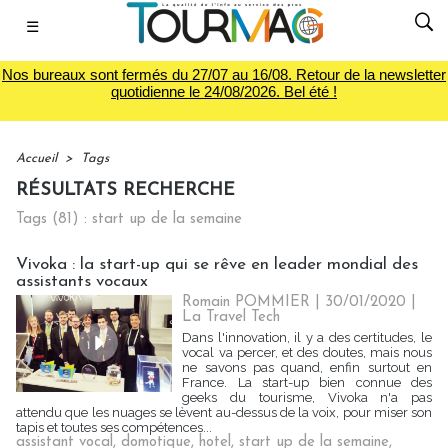
☰
Nos bureaux sont fermés du 27/07 au 16/08. Retour de la newsletter
quotidienne le 24/08/2026. Bel été !
Accueil
>
Tags
RÉSULTATS RECHERCHE
Tags (81) : start up de la semaine
Vivoka : la start-up qui se rêve en leader mondial des
assistants vocaux
Romain POMMIER
| 30/01/2020
|
La Travel Tech
Dans l'innovation, il y a des certitudes, le
vocal va percer, et des doutes, mais nous
ne savons pas quand, enfin surtout en
France. La start-up bien connue des
geeks du tourisme, Vivoka n'a pas
attendu que les nuages se lèvent au-dessus de la voix, pour miser son
tapis et toutes ses compétences...
assistant vocal
,
domotique
,
hotel
,
start up de la semaine
,