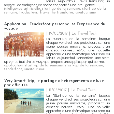
loisirs. Aujourd'hui, Travis Translator, un
appareil de traduction de poche connecté à une intelligence...
intelligence artificielle
,
start up de la semaine
,
start-up de la
semaine
,
traducteur
,
Travis the translator
,
uneitourisme
Application : Tenderfoot personnalise l'expérience du
voyage
| 19/05/2017
|
La Travel Tech
La "Start-up de la semaine" braque
chaque vendredi ses projecteurs sur une
jeune pousse innovante, proposant un
concept nouveau et/ou une nouvelle
approche d'une thématique tourisme ou
loisirs. Aujourd'hui, Tenderfoot, une start-
up venue tout droit d'Australie, propose une application qui permet...
application
,
start up de la semaine
,
start-up de la semaine
,
tenderfoot
,
uneitourisme
Very Smart Trip, le partage d'hébergements de luxe
par affinités
| 11/05/2017
|
La Travel Tech
La "Start-up de la semaine" braque
chaque vendredi ses projecteurs sur une
jeune pousse innovante, proposant un
concept nouveau et/ou une nouvelle
approche d'une thématique tourisme ou