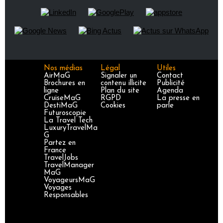
Nos médias
Légal
Utiles
AirMaG
Signaler un
Contact
Brochures en
contenu illicite
Publicité
ligne
Plan du site
Agenda
CruiseMaG
RGPD
La presse en
DestiMaG
Cookies
parle
Futuroscopie
La Travel Tech
LuxuryTravelMa
G
Partez en
France
TravelJobs
TravelManager
MaG
VoyageursMaG
Voyages
Responsables