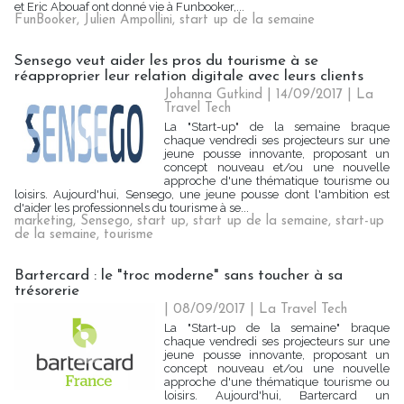
et Eric Abouaf ont donné vie à Funbooker,...
FunBooker
,
Julien Ampollini
,
start up de la semaine
Sensego veut aider les pros du tourisme à se
réapproprier leur relation digitale avec leurs clients
Johanna Gutkind | 14/09/2017
|
La
Travel Tech
La "Start-up" de la semaine braque
chaque vendredi ses projecteurs sur une
jeune pousse innovante, proposant un
concept nouveau et/ou une nouvelle
approche d'une thématique tourisme ou
loisirs. Aujourd'hui, Sensego, une jeune pousse dont l'ambition est
d'aider les professionnels du tourisme à se...
marketing
,
Sensego
,
start up
,
start up de la semaine
,
start-up
de la semaine
,
tourisme
Bartercard : le "troc moderne" sans toucher à sa
trésorerie
| 08/09/2017
|
La Travel Tech
La "Start-up de la semaine" braque
chaque vendredi ses projecteurs sur une
jeune pousse innovante, proposant un
concept nouveau et/ou une nouvelle
approche d'une thématique tourisme ou
loisirs. Aujourd'hui, Bartercard un