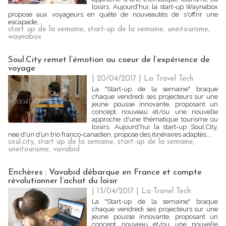
loisirs. Aujourd'hui, la start-up Waynabox
propose aux voyageurs en quête de nouveautés de s'offrir une
escapade,...
start up de la semaine
,
start-up de la semaine
,
uneitourisme
,
waynabox
Soul.City remet l’émotion au coeur de l’expérience de
voyage
| 20/04/2017
|
La Travel Tech
La "Start-up de la semaine" braque
chaque vendredi ses projecteurs sur une
jeune pousse innovante, proposant un
concept nouveau et/ou une nouvelle
approche d'une thématique tourisme ou
loisirs. Aujourd'hui la start-up Soul.City,
née d'un d’un trio franco-canadien, propose des itinéraires adaptés...
soul.city
,
start up de la semaine
,
start-up de la semaine
,
uneitourisme
,
vavabid
Enchères : Vavabid débarque en France et compte
révolutionner l’achat du loisir
| 13/04/2017
|
La Travel Tech
La "Start-up de la semaine" braque
chaque vendredi ses projecteurs sur une
jeune pousse innovante, proposant un
concept nouveau et/ou une nouvelle