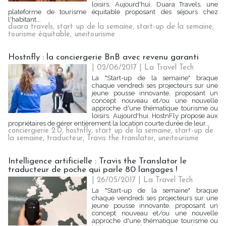
loisirs. Aujourd'hui, Duara Travels, une
plateforme de tourisme équitable proposant des séjours chez
l'habitant...
duara travels
,
start up de la semaine
,
start-up de la semaine
,
tourisme équitable
,
uneitourisme
Hostnfly : la conciergerie BnB avec revenu garanti
| 02/06/2017
|
La Travel Tech
La "Start-up de la semaine" braque
chaque vendredi ses projecteurs sur une
jeune pousse innovante, proposant un
concept nouveau et/ou une nouvelle
approche d'une thématique tourisme ou
loisirs. Aujourd'hui, HostnFly propose aux
propriétaires de gérer entièrement la location courte durée de leur...
conciergierie 2.0
,
hostnfly
,
start up de la semaine
,
start-up de
la semaine
,
traducteur
,
Travis the translator
,
uneitourisme
Intelligence artificielle : Travis the Translator le
traducteur de poche qui parle 80 langages !
| 26/05/2017
|
La Travel Tech
La "Start-up de la semaine" braque
chaque vendredi ses projecteurs sur une
jeune pousse innovante, proposant un
concept nouveau et/ou une nouvelle
approche d'une thématique tourisme ou