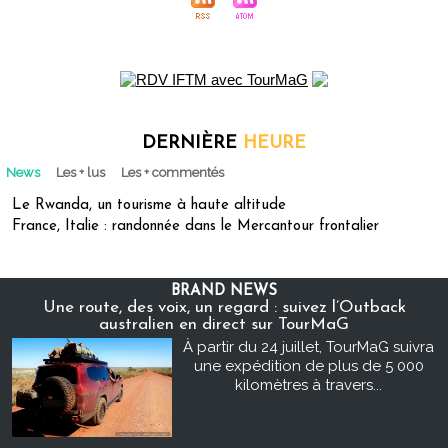
DERNIÈRE
HEURE
News
Les + lus
Les + commentés
Le Rwanda, un tourisme à haute altitude
France, Italie : randonnée dans le Mercantour frontalier
BRAND NEWS
Une route, des voix, un regard : suivez l’Outback
australien en direct sur TourMaG
À partir du 24 juillet, TourMaG suivra
une expédition de plus de 5 000
kilomètres à travers...