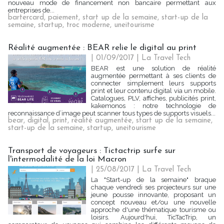
nouveau mode de financement non bancaire permettant aux
entreprises de...
bartercard
,
paiement
,
start up de la semaine
,
start-up de la
semaine
,
startup
,
troc moderne
,
uneitourisme
Réalité augmentée : BEAR relie le digital au print
| 01/09/2017
|
La Travel Tech
BEAR est une solution de réalité
augmentée permettant à ses clients de
connecter simplement leurs supports
print et leur contenu digital via un mobile.
Catalogues, PLV, affiches, publicités print,
kakemonos : notre technologie de
reconnaissance d’image peut scanner tous types de supports visuels...
bear
,
digital
,
print
,
réalité augmentée
,
start up de la semaine
,
start-up de la semaine
,
startup
,
uneitourisme
Transport de voyageurs : Tictactrip surfe sur
l'intermodalité de la loi Macron
| 25/08/2017
|
La Travel Tech
La "Start-up de la semaine" braque
chaque vendredi ses projecteurs sur une
jeune pousse innovante, proposant un
concept nouveau et/ou une nouvelle
approche d'une thématique tourisme ou
loisirs. Aujourd'hui, TicTacTrip, un