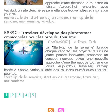
approche d'une thématique tourisme ou
loisirs. Aujourd'hui rencontre avec
Vavabid, un site d’enchères permettant de trouver idées et inspiration
pour de...
enchères
,
loisirs
,
start up de la semaine
,
start-up de la
semaine
,
uneitourisme
,
vavabid
B2B2C : Travelaer développe des plateformes
omnicanales pour les pros du tourisme
| 06/04/2017
|
La Travel Tech
La "Start-up de la semaine" braque
chaque vendredi ses projecteurs sur une
jeune pousse innovante, proposant un
concept nouveau et/ou une nouvelle
approche d'une thématique tourisme ou
loisirs. Aujourd'hui Travelaer, start-up
basée à Sophia Antipolis, crée des solutions numériques BtoBtoC,
pour les...
start up de la semaine
,
start-up de la semaine
,
travelaer
,
uneitourisme
1
2
3
4
5