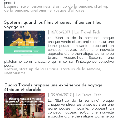
endroit...
business travel
,
ouibusiness
,
start up de la semaine
,
start-up
de la semaine
,
uneitourisme
,
voyage d'affaires
Spotern : quand les films et séries influencent les
voyageurs
| 16/06/2017
|
La Travel Tech
La "Start-up de la semaine" braque
chaque vendredi ses projecteurs sur une
jeune pousse innovante, proposant un
concept nouveau et/ou une nouvelle
approche d'une thématique tourisme ou
loisirs. Aujourd'hui, Spotern, une
plateforme communautaire qui mise sur l'intelligence collective
pour...
spotern
,
start up de la semaine
,
start-up de la semaine
,
uneitourisme
Duara Travels propose une expérience de voyage
éthique et durable
| 09/06/2017
|
La Travel Tech
La "Start-up de la semaine" braque
chaque vendredi ses projecteurs sur une
jeune pousse innovante, proposant un
concept nouveau et/ou une nouvelle
approche d'une thématique tourisme ou