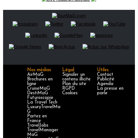
Nos médias
Légal
Utiles
AirMaG
Signaler un
Contact
Brochures en
contenu illicite
Publicité
ligne
Plan du site
Agenda
CruiseMaG
RGPD
La presse en
DestiMaG
Cookies
parle
Futuroscopie
La Travel Tech
LuxuryTravelMa
G
Partez en
France
TravelJobs
TravelManager
MaG