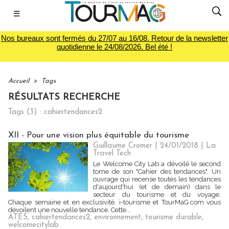
☰
Nos bureaux sont fermés du 27/07 au 16/08. Retour de la newsletter
quotidienne le 24/08/2026. Bel été !
Accueil
>
Tags
RÉSULTATS RECHERCHE
Tags (3) : cahiertendances2
XII - Pour une vision plus équitable du tourisme
Guillaume Cromer | 24/01/2018
|
La
Travel Tech
Le Welcome City Lab a dévoilé le second
tome de son "Cahier des tendances". Un
ouvrage qui recense toutes les tendances
d'aujourd'hui (et de demain) dans le
secteur du tourisme et du voyage.
Chaque semaine et en exclusivité, i-tourisme et TourMaG.com vous
dévoilent une nouvelle tendance. Cette...
ATES
,
cahiertendances2
,
environnement
,
tourisme durable
,
welcomecitylab