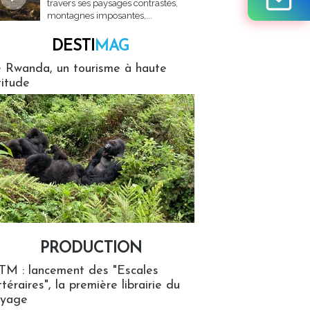
travers ses paysages contrastés,
montagnes imposantes,...
DESTI
MAG
MAG
 Rwanda, un tourisme à haute
titude
PRODUCTION
ion
TM : lancement des "Escales
ttéraires", la première librairie du
oyage