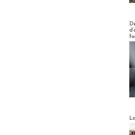
Actus V
De
d’
fo
Webinai
La