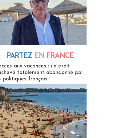
PARTEZ
EN
FRANCE
 en France
accès aux vacances : un droit
achevé totalement abandonné par
s politiques français !