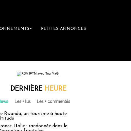
BONNEMENTS
PETITES ANNONCES
▼
DERNIÈRE
HEURE
News
Les + lus
Les + commentés
e Rwanda, un tourisme à haute
ltitude
rance, Italie : randonnée dans le
ercantour frontalier