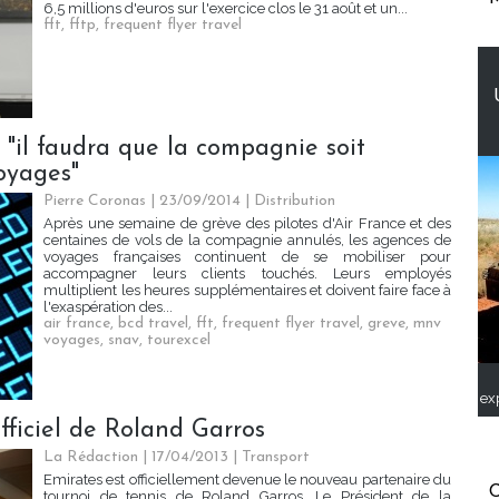
6,5 millions d'euros sur l'exercice clos le 31 août et un...
fft
,
fftp
,
frequent flyer travel
, "il faudra que la compagnie soit
oyages"
Pierre Coronas | 23/09/2014
|
Distribution
Après une semaine de grève des pilotes d'Air France et des
centaines de vols de la compagnie annulés, les agences de
voyages françaises continuent de se mobiliser pour
accompagner leurs clients touchés. Leurs employés
multiplient les heures supplémentaires et doivent faire face à
l'exaspération des...
air france
,
bcd travel
,
fft
,
frequent flyer travel
,
greve
,
mnv
voyages
,
snav
,
tourexcel
ex
fficiel de Roland Garros
La Rédaction
| 17/04/2013
|
Transport
Emirates est officiellement devenue le nouveau partenaire du
C
tournoi de tennis de Roland Garros. Le Président de la