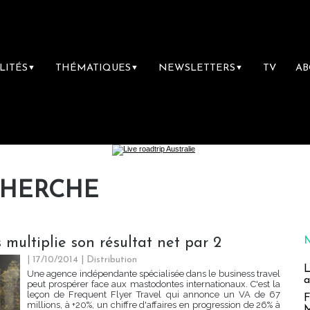
LITÉS
THÉMATIQUES
NEWSLETTERS
TV
A
▼
▼
▼
CHERCHE
 multiplie son résultat net par 2
| 17/10/2014
|
Distribution
L
Une agence indépendante spécialisée dans le business travel
a
peut prospérer face aux mastodontes internationaux. C'est la
leçon de Frequent Flyer Travel qui annonce un VA de 67
F
millions, à +20%, un chiffre d'affaires en progression de 26% à
M