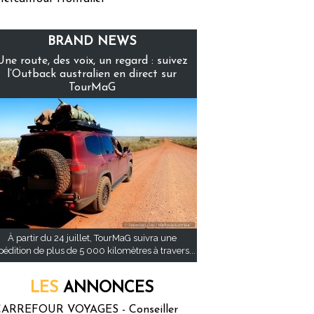
BRAND NEWS
Une route, des voix, un regard : suivez
l’Outback australien en direct sur
TourMaG
À partir du 24 juillet, TourMaG suivra une
pédition de plus de 5 000 kilomètres à travers...
LES
ANNONCES
ARREFOUR VOYAGES - Conseiller