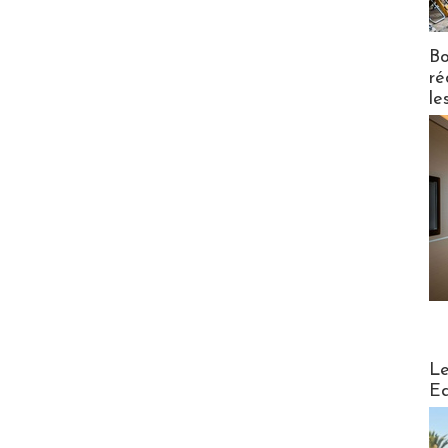
Bo
ré
le
Distribu
Le
Ed