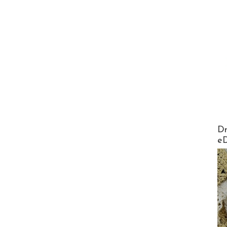
AirMa
Dr
e