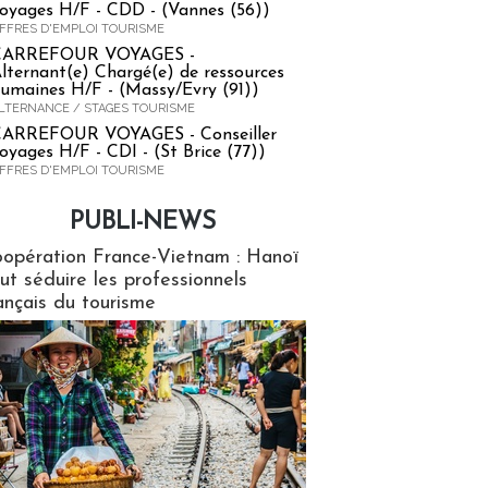
oyages H/F - CDD - (Vannes (56))
FFRES D'EMPLOI TOURISME
CARREFOUR VOYAGES -
lternant(e) Chargé(e) de ressources
umaines H/F - (Massy/Evry (91))
LTERNANCE / STAGES TOURISME
ARREFOUR VOYAGES - Conseiller
oyages H/F - CDI - (St Brice (77))
FFRES D'EMPLOI TOURISME
PUBLI-NEWS
ews
opération France-Vietnam : Hanoï
ut séduire les professionnels
ançais du tourisme