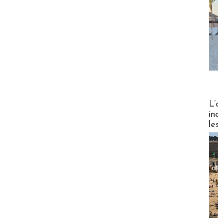
Partez
L’
in
le