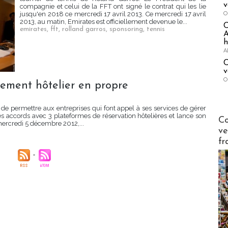
v
compagnie et celui de la FFT ont signé le contrat qui les lie
O
jusqu'en 2018 ce mercredi 17 avril 2013. Ce mercredi 17 avril
2013, au matin, Emirates est officiellement devenue le...
emirates
,
fft
,
rolland garros
,
sponsoring
,
tennis
A
h
A
C
v
O
tement hôtelier en propre
 de permettre aux entreprises qui font appel à ses services de gérer
es accords avec 3 plateformes de réservation hôtelières et lance son
Publi-n
Co
mercredi 5 décembre 2012,...
ve
fr