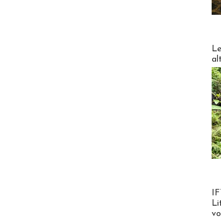
DESTI
Le
al
Product
IF
Li
v