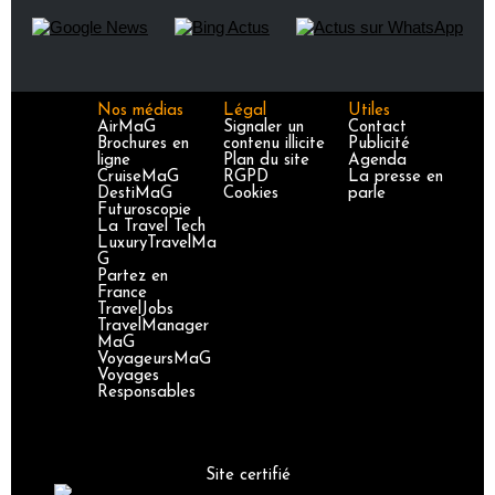
Nos médias
Légal
Utiles
AirMaG
Signaler un
Contact
Brochures en
contenu illicite
Publicité
ligne
Plan du site
Agenda
CruiseMaG
RGPD
La presse en
DestiMaG
Cookies
parle
Futuroscopie
La Travel Tech
LuxuryTravelMa
G
Partez en
France
TravelJobs
TravelManager
MaG
VoyageursMaG
Voyages
Responsables
Site certifié