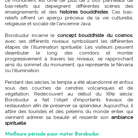
Le monument est orné de plus de 2 600 panneaux de
bas-reliefs qui dépeignent différentes scènes des
enseignements et des
histoires bouddhistes
. Ces bas-
reliefs offrent un aperçu précieux de la vie culturelle,
religieuse et sociale de l'ancienne Java.
Borobudur incarne le
concept bouddhiste du cosmos
,
avec ses différents niveaux symbolisant les différentes
étapes de l'illumination spirituelle. Les visiteurs peuvent
déambuler le long des corridors et monter
progressivement à travers les niveaux, se rapprochant
ainsi du sommet du monument, qui représente le Nirvana
ou l'illumination.
Pendant des siècles, le temple a été abandonné et enfoui
sous des couches de cendres volcaniques et de
végétation. Redécouvert au début du XIXe
siècle,
Borobudur a fait l'objet d'importants travaux de
restauration afin de préserver sa splendeur. Aujourd'hui, il
attire des touristes et des pèlerins du monde entier, qui
viennent admirer sa beauté et ressentir son
ambiance
spirituelle
.
Meilleure période pour visiter Borobudur