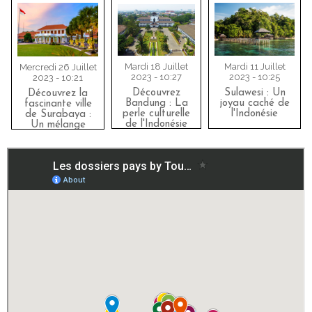
Mardi 18 Juillet
Mardi 11 Juillet
Mercredi 26 Juillet
2023 - 10:27
2023 - 10:25
2023 - 10:21
Découvrez
Sulawesi : Un
Découvrez la
Bandung : La
joyau caché de
fascinante ville
perle culturelle
l'Indonésie
de Surabaya :
de l'Indonésie
Un mélange
vibrant de
traditions et de
modernité