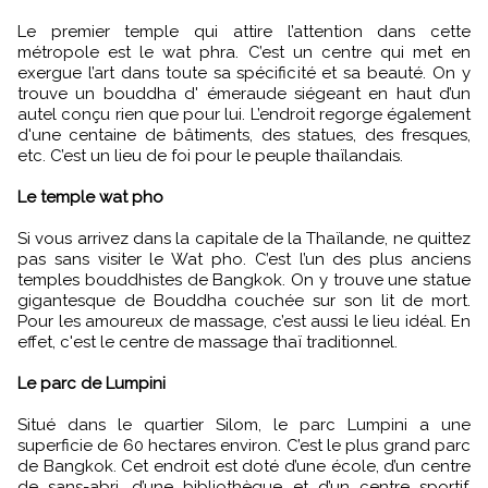
Le premier temple qui attire l’attention dans cette
métropole est le wat phra. C’est un centre qui met en
exergue l’art dans toute sa spécificité et sa beauté. On y
trouve un bouddha d' émeraude siégeant en haut d’un
autel conçu rien que pour lui. L’endroit regorge également
d'une centaine de bâtiments, des statues, des fresques,
etc. C’est un lieu de foi pour le peuple thaïlandais.
Le temple wat pho
Si vous arrivez dans la capitale de la Thaïlande, ne quittez
pas sans visiter le Wat pho. C’est l’un des plus anciens
temples bouddhistes de Bangkok. On y trouve une statue
gigantesque de Bouddha couchée sur son lit de mort.
Pour les amoureux de massage, c’est aussi le lieu idéal. En
effet, c'est le centre de massage thaï traditionnel.
Le parc de Lumpini
Situé dans le quartier Silom, le parc Lumpini a une
superficie de 60 hectares environ. C’est le plus grand parc
de Bangkok. Cet endroit est doté d’une école, d’un centre
de sans-abri, d’une bibliothèque et d’un centre sportif.