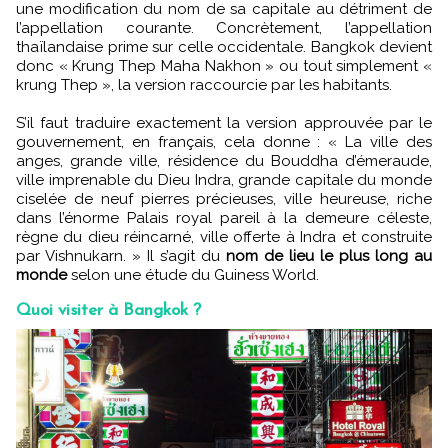
une modification du nom de sa capitale au détriment de
l’appellation courante. Concrètement, l’appellation
thaïlandaise prime sur celle occidentale. Bangkok devient
donc « Krung Thep Maha Nakhon » ou tout simplement «
krung Thep », la version raccourcie par les habitants.
S’il faut traduire exactement la version approuvée par le
gouvernement, en français, cela donne : « La ville des
anges, grande ville, résidence du Bouddha d’émeraude,
ville imprenable du Dieu Indra, grande capitale du monde
ciselée de neuf pierres précieuses, ville heureuse,
riche
dans l’énorme Palais royal pareil à la demeure céleste,
règne du dieu réincarné, ville offerte à Indra et construite
par Vishnukarn. » Il s’agit du
nom de lieu le plus long au
monde
selon une étude du Guiness World.
Quoi visiter à Bangkok ?