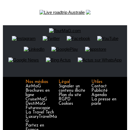
Nos médias
Légal
Utiles
AirMaG
Signaler un
Contact
Brochures en
contenu illicite
Publicité
ligne
Plan du site
Agenda
CruiseMaG
RGPD
La presse en
DestiMaG
Cookies
parle
Futuroscopie
La Travel Tech
LuxuryTravelMa
G
Partez en
France