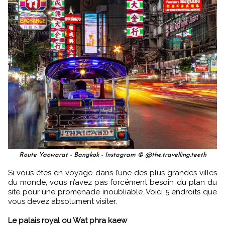
Route Yaowarat - Bangkok - Instagram © @the.travelling.teeth
Si vous êtes en voyage dans l’une des plus grandes villes
du monde, vous n’avez pas forcément besoin du plan du
site pour une promenade inoubliable. Voici 5 endroits que
vous devez absolument visiter.
Le palais royal ou Wat phra kaew