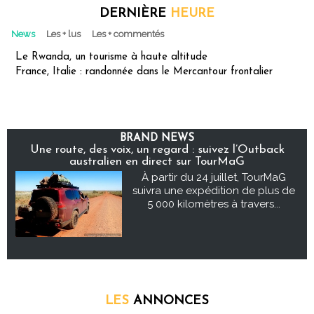
DERNIÈRE
HEURE
News
Les + lus
Les + commentés
Le Rwanda, un tourisme à haute altitude
France, Italie : randonnée dans le Mercantour frontalier
BRAND NEWS
Une route, des voix, un regard : suivez l’Outback
australien en direct sur TourMaG
À partir du 24 juillet, TourMaG
suivra une expédition de plus de
5 000 kilomètres à travers...
LES
ANNONCES