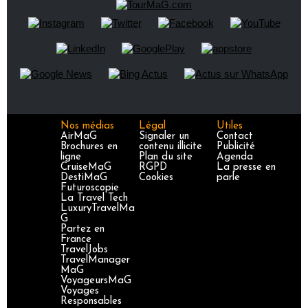
Nos médias
Légal
Utiles
AirMaG
Signaler un
Contact
Brochures en
contenu illicite
Publicité
ligne
Plan du site
Agenda
CruiseMaG
RGPD
La presse en
DestiMaG
Cookies
parle
Futuroscopie
La Travel Tech
LuxuryTravelMa
G
Partez en
France
TravelJobs
TravelManager
MaG
VoyageursMaG
Voyages
Responsables