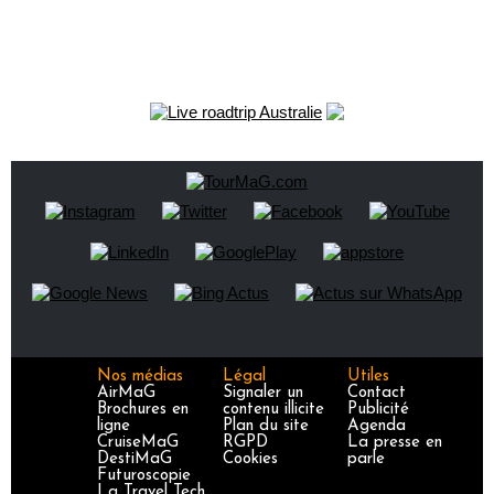
Nos médias
Légal
Utiles
AirMaG
Signaler un
Contact
Brochures en
contenu illicite
Publicité
ligne
Plan du site
Agenda
CruiseMaG
RGPD
La presse en
DestiMaG
Cookies
parle
Futuroscopie
La Travel Tech