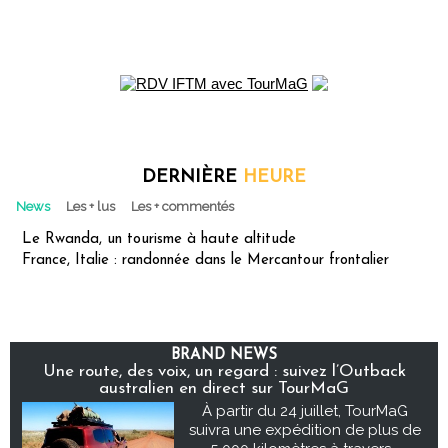
DERNIÈRE
HEURE
News
Les + lus
Les + commentés
Le Rwanda, un tourisme à haute altitude
France, Italie : randonnée dans le Mercantour frontalier
BRAND NEWS
Une route, des voix, un regard : suivez l’Outback
australien en direct sur TourMaG
À partir du 24 juillet, TourMaG
suivra une expédition de plus de