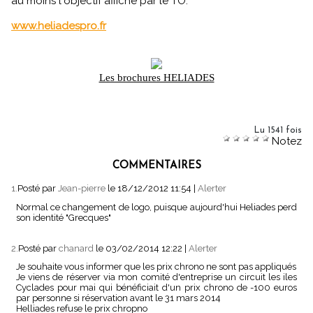
au moins l'objectif affiché par le TO.
www.heliadespro.fr
Les brochures HELIADES
Lu 1541 fois
Notez
COMMENTAIRES
1.
Posté par
Jean-pierre
le 18/12/2012 11:54
|
Alerter
Normal ce changement de logo, puisque aujourd'hui Heliades perd
son identité "Grecques"
2.
Posté par
chanard
le 03/02/2014 12:22
|
Alerter
Je souhaite vous informer que les prix chrono ne sont pas appliqués
Je viens de réserver via mon comité d'entreprise un circuit les iles
Cyclades pour mai qui bénéficiait d'un prix chrono de -100 euros
par personne si réservation avant le 31 mars 2014
Helliades refuse le prix chropno