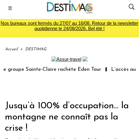
☰
Nos bureaux sont fermés du 27/07 au 16/08. Retour de la newsletter
quotidienne le 24/08/2026. Bel été !
Accueil
>
DESTIMAG
 groupe Sainte-Claire rachète Eden Tour
L’accès aux va
Jusqu’à 100% d’occupation... la
montagne ne connaît pas la
crise !