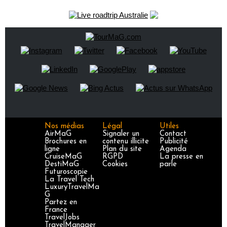
Nos médias
Légal
Utiles
AirMaG
Signaler un
Contact
Brochures en
contenu illicite
Publicité
ligne
Plan du site
Agenda
CruiseMaG
RGPD
La presse en
DestiMaG
Cookies
parle
Futuroscopie
La Travel Tech
LuxuryTravelMa
G
Partez en
France
TravelJobs
TravelManager