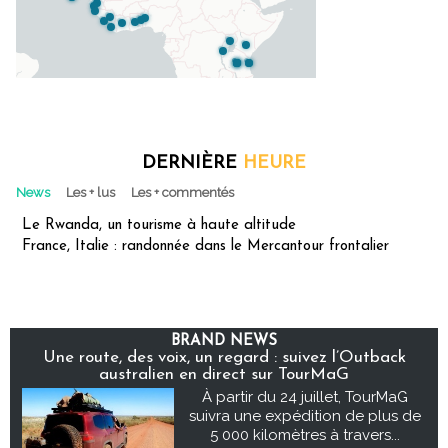
DERNIÈRE
HEURE
News
Les + lus
Les + commentés
Le Rwanda, un tourisme à haute altitude
France, Italie : randonnée dans le Mercantour frontalier
BRAND NEWS
Une route, des voix, un regard : suivez l’Outback
australien en direct sur TourMaG
À partir du 24 juillet, TourMaG
suivra une expédition de plus de
5 000 kilomètres à travers...