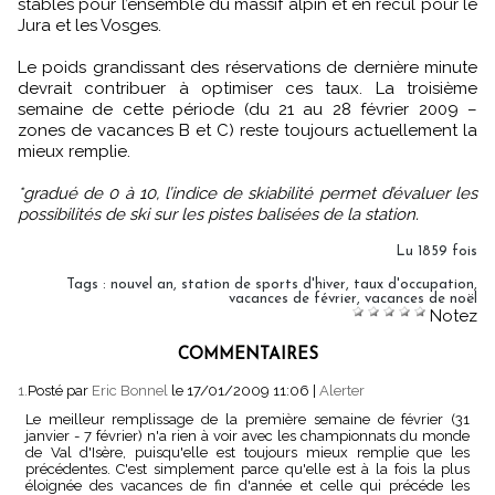
stables pour l’ensemble du massif alpin et en recul pour le
Jura et les Vosges.
Le poids grandissant des réservations de dernière minute
devrait contribuer à optimiser ces taux. La troisième
semaine de cette période (du 21 au 28 février 2009 –
zones de vacances B et C) reste toujours actuellement la
mieux remplie.
*gradué de 0 à 10, l’indice de skiabilité permet d’évaluer les
possibilités de ski sur les pistes balisées de la station.
Lu 1859 fois
Tags
:
nouvel an
,
station de sports d'hiver
,
taux d'occupation
,
vacances de février
,
vacances de noël
Notez
COMMENTAIRES
1.
Posté par
Eric Bonnel
le 17/01/2009 11:06
|
Alerter
Le meilleur remplissage de la première semaine de février (31
janvier - 7 février) n'a rien à voir avec les championnats du monde
de Val d'Isère, puisqu'elle est toujours mieux remplie que les
précédentes. C'est simplement parce qu'elle est à la fois la plus
éloignée des vacances de fin d'année et celle qui précéde les