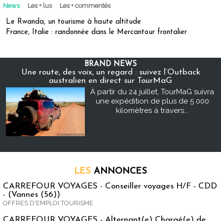
News
Les + lus
Les + commentés
Le Rwanda, un tourisme à haute altitude
France, Italie : randonnée dans le Mercantour frontalier
BRAND NEWS
Une route, des voix, un regard : suivez l’Outback
australien en direct sur TourMaG
À partir du 24 juillet, TourMaG suivra
une expédition de plus de 5 000
kilomètres à travers...
LES
ANNONCES
CARREFOUR VOYAGES - Conseiller voyages H/F - CDD
- (Vannes (56))
OFFRES D'EMPLOI TOURISME
CARREFOUR VOYAGES - Alternant(e) Chargé(e) de