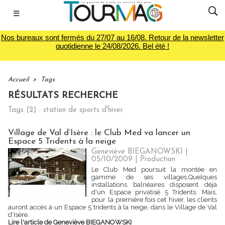
☰
Nos bureaux sont fermés du 27/07 au 16/08. Retour de la newsletter
quotidienne le 24/08/2026. Bel été !
Accueil
>
Tags
RÉSULTATS RECHERCHE
Tags (2) : station de sports d'hiver
Village de Val d’Isère : le Club Med va lancer un
Espace 5 Tridents à la neige
Geneviève BIEGANOWSKI |
05/10/2009
|
Production
Le Club Med poursuit la montée en
gamme de ses villages.Quelques
installations balnéaires disposent déjà
d'un Espace privatisé 5 Tridents. Mais,
pour la première fois cet hiver, les clients
auront accès à un Espace 5 tridents à la neige, dans le Village de Val
d’Isère.
Lire l'article de Geneviève BIEGANOWSKI