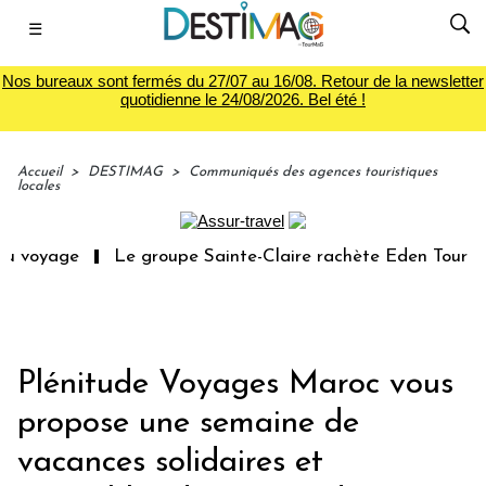
☰
Nos bureaux sont fermés du 27/07 au 16/08. Retour de la newsletter
quotidienne le 24/08/2026. Bel été !
Accueil
>
DESTIMAG
>
Communiqués des agences touristiques
locales
u voyage
Le groupe Sainte-Claire rachète Eden Tour
Plénitude Voyages Maroc vous
propose une semaine de
vacances solidaires et