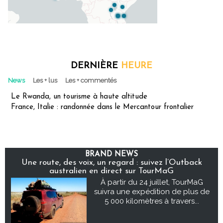
DERNIÈRE
HEURE
News
Les + lus
Les + commentés
Le Rwanda, un tourisme à haute altitude
France, Italie : randonnée dans le Mercantour frontalier
BRAND NEWS
Une route, des voix, un regard : suivez l’Outback
australien en direct sur TourMaG
À partir du 24 juillet, TourMaG
suivra une expédition de plus de
5 000 kilomètres à travers...