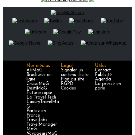
Nos médias
Légal
Utiles
AirMaG
Signaler un
Contact
Brochures en
contenu illicite
Publicité
ligne
Plan du site
Agenda
CruiseMaG
RGPD
La presse en
DestiMaG
Cookies
parle
Futuroscopie
La Travel Tech
LuxuryTravelMa
G
Partez en
France
TravelJobs
TravelManager
MaG
VoyageursMaG