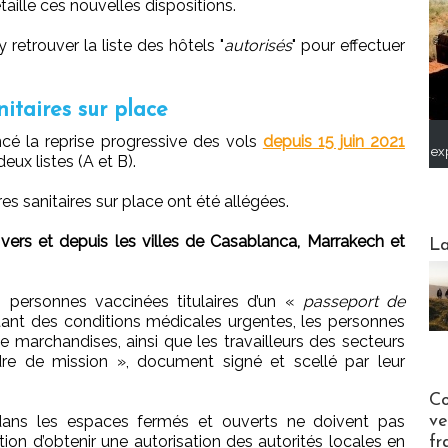
aille ces nouvelles dispositions.
etrouver la liste des hôtels "
autorisés
" pour effectuer
itaires sur place
cé la reprise progressive des vols
depuis 15 juin 2021
ex
eux listes (A et B).
es sanitaires sur place ont été allégées.
Webinai
r vers et depuis les villes de Casablanca, Marrakech et
La
 personnes vaccinées titulaires d’un «
passeport de
ant des conditions médicales urgentes, les personnes
 marchandises, ainsi que les travailleurs des secteurs
ordre de mission », document signé et scellé par leur
Publi-n
Co
ve
dans les espaces fermés et ouverts ne doivent pas
on d’obtenir une autorisation des autorités locales en
fr