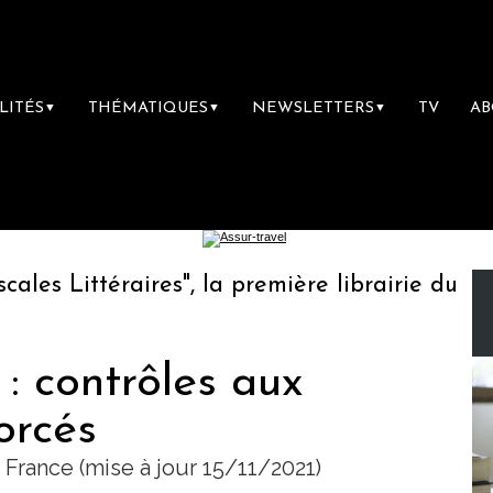
LITÉS
THÉMATIQUES
NEWSLETTERS
TV
A
▼
▼
▼
 Littéraires", la première librairie du voyag
: contrôles aux
orcés
 France (mise à jour 15/11/2021)