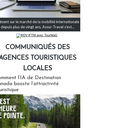
ésent sur le marché de la mobilité internationale
depuis plus de vingt ans, Assur-Travel s'est...
COMMUNIQUÉS DES
AGENCES TOURISTIQUES
LOCALES
qués des agences touristiques locales
mment l’IA de Destination
nada booste l’attractivité
uristique