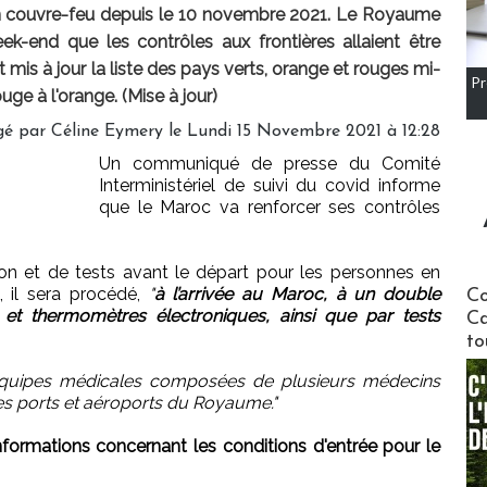
n couvre-feu depuis le 10 novembre 2021. Le Royaume
eek-end que les contrôles aux frontières allaient être
t mis à jour la liste des pays verts, orange et rouges mi-
Pr
uge à l'orange. (Mise à jour)
gé par
Céline Eymery
le Lundi 15 Novembre 2021 à 12:28
Un communiqué de presse du Comité
Interministériel de suivi du covid informe
que le Maroc va renforcer ses contrôles
on et de tests avant le départ pour les personnes en
Communi
, il sera procédé,
"
à l’arrivée au Maroc, à un double
Co
et thermomètres électroniques, ainsi que par tests
Ca
to
quipes médicales composées de plusieurs médecins
s ports et aéroports du Royaume."
informations concernant les conditions d'entrée pour le