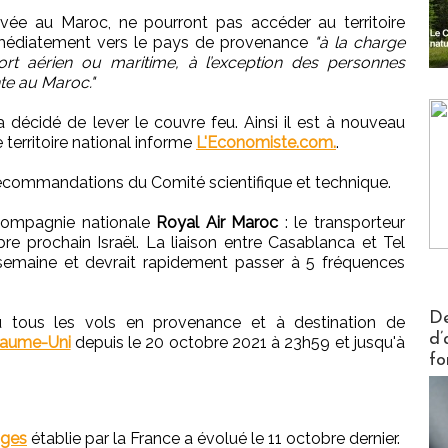
rrivée au Maroc, ne pourront pas accéder au territoire
immédiatement vers le pays de provenance
"à la charge
rt aérien ou maritime, à l’exception des personnes
te au Maroc."
décidé de lever le couvre feu. Ainsi il est à nouveau
e territoire national informe
L'Economiste.com.
.
 recommandations du Comité scientifique et technique.
 compagnie nationale
Royal Air Maroc
: le transporteur
e prochain Israël. La liaison entre Casablanca et Tel
semaine et devrait rapidement passer à 5 fréquences
Actus V
De
 tous les vols en provenance et à destination de
d’
yaume-Uni
depuis le 20 octobre 2021 à 23h59 et jusqu'à
fo
uges
établie par la France a évolué le 11 octobre dernier.