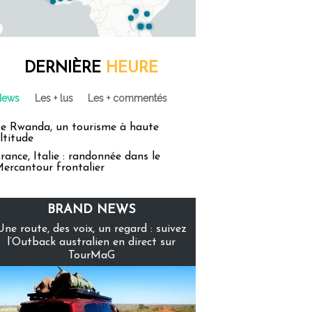
DERNIÈRE
HEURE
News
Les + lus
Les + commentés
e Rwanda, un tourisme à haute
ltitude
rance, Italie : randonnée dans le
ercantour frontalier
BRAND NEWS
Une route, des voix, un regard : suivez
l’Outback australien en direct sur
TourMaG