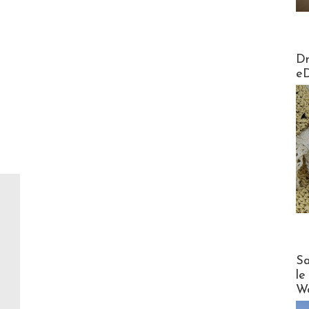
AirMa
Dr
e
Cruise
Sa
le
Wo