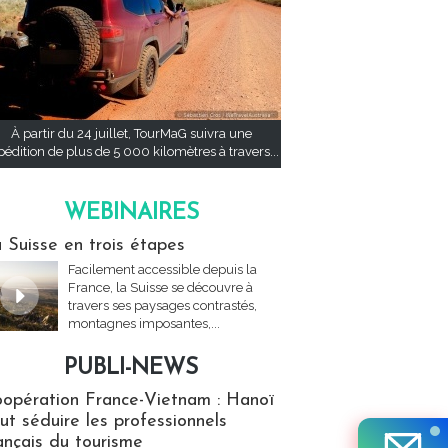
À partir du 24 juillet, TourMaG suivra une
pédition de plus de 5 000 kilomètres à travers...
WEBINAIRES
res
 Suisse en trois étapes
Facilement accessible depuis la
France, la Suisse se découvre à
travers ses paysages contrastés,
montagnes imposantes,...
PUBLI-NEWS
ews
opération France-Vietnam : Hanoï
ut séduire les professionnels
ançais du tourisme