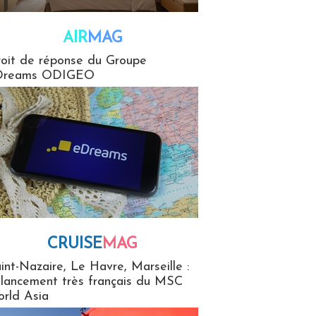
AIR
MAG
G
oit de réponse du Groupe
Dreams ODIGEO
CRUISE
MAG
MaG
int-Nazaire, Le Havre, Marseille :
 lancement très français du MSC
rld Asia