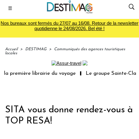
☰
Nos bureaux sont fermés du 27/07 au 16/08. Retour de la newsletter
quotidienne le 24/08/2026. Bel été !
Accueil
>
DESTIMAG
>
Communiqués des agences touristiques
locales
la première librairie du voyage
Le groupe Sainte-Claire 
SITA vous donne rendez-vous à
TOP RESA!