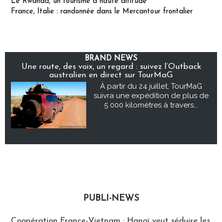
Le Rwanda, un tourisme à haute altitude
France, Italie : randonnée dans le Mercantour frontalier
BRAND NEWS
Une route, des voix, un regard : suivez l’Outback
australien en direct sur TourMaG
À partir du 24 juillet, TourMaG
suivra une expédition de plus de
5 000 kilomètres à travers...
PUBLI-NEWS
Publi-news
Coopération France-Vietnam : Hanoï veut séduire les