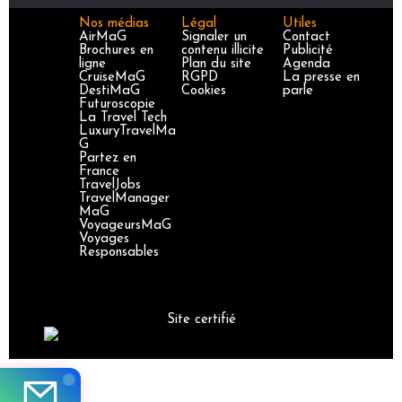
Nos médias
Légal
Utiles
AirMaG
Signaler un
Contact
Brochures en
contenu illicite
Publicité
ligne
Plan du site
Agenda
CruiseMaG
RGPD
La presse en
DestiMaG
Cookies
parle
Futuroscopie
La Travel Tech
LuxuryTravelMa
G
Partez en
France
TravelJobs
TravelManager
MaG
VoyageursMaG
Voyages
Responsables
Site certifié