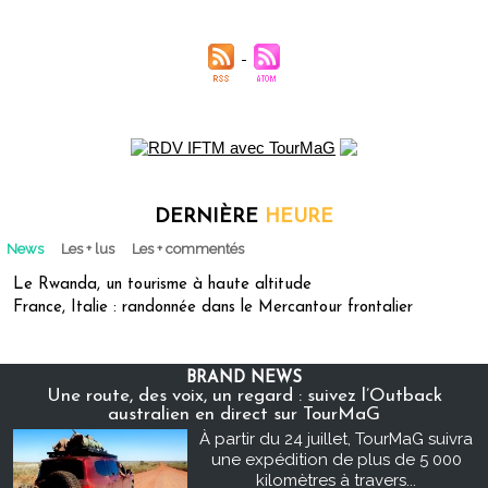
DERNIÈRE
HEURE
News
Les + lus
Les + commentés
Le Rwanda, un tourisme à haute altitude
France, Italie : randonnée dans le Mercantour frontalier
BRAND NEWS
Une route, des voix, un regard : suivez l’Outback
australien en direct sur TourMaG
À partir du 24 juillet, TourMaG suivra
une expédition de plus de 5 000
kilomètres à travers...