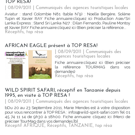
TOP RESA!
| 08/09/2011
|
Communiqués des agences touristiques locales
Aviatur : stand Colombie N81 (table N°9) : Noelle Bergère, Solène
Tupin et Xavier RAY Fiche annuaire:cliquez ici Production Asie/Sri
Lanka Express : Stand Sri Lanka N27 : Dilan Fernando, Pauline Montoy
et Xavier RAY Fiche annuaire:cliquez ici (Bien préciser la référence...
Réceptifs
,
top résa
AFRICAN EAGLE présent à TOP RESA!
| 08/09/2011
|
Communiqués des
agences touristiques locales
Fiche annuaire:cliquez ici (Bien préciser
la référence TOURMAG dans vos
demandes)
Réceptifs
,
top résa
WILD SPIRIT SAFARI, réceptif en Tanzanie depuis
1995, en visite à TOP RESA !
| 08/09/2011
|
Communiqués des agences touristiques locales
bDu 20 au 23 Septembre 2011, Marie Mendes est à votre disposition
pour vous rencontrer à TOP RESA : infos@wild-spirit-safari.com Tel 01
45 74 11 14 de 9h30 à 18h00. Fiche annuaire: cliquez ici (Merci de
préciser TourMag dans vos demandes.]b[
Réceptif AFRIQUE
,
Réceptifs
,
TANZANIE
,
top résa