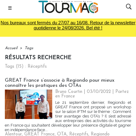
☰
Nos bureaux sont fermés du 27/07 au 16/08. Retour de la newsletter
quotidienne le 24/08/2026. Bel été !
Accueil
>
Tags
RÉSULTATS RECHERCHE
Tags (15) : Réceptifs
GREAT France s’associe à Regiondo pour mieux
connaître les pratiques des OTAs
Bruno Courtin
| 03/10/2022
|
Partez
en France
Le 21 septembre dernier, Regiondo et
GREAT France ont proposé un workshop
sur le salon IFTM sur le thème : Comment
tirer avantage des OTA’s ? Il s’est adressé
aux entreprises des activités du tourisme
en France qui souhaitent développer leur présence digitale et gagner
en indépendance face...
Alentour
,
GREAT France
,
OTA
,
Réceptifs
,
Regiondo