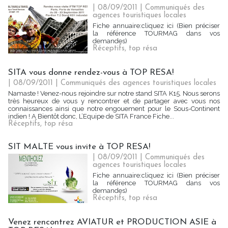
| 08/09/2011
|
Communiqués des
agences touristiques locales
Fiche annuaire:cliquez ici (Bien préciser
la référence TOURMAG dans vos
demandes)
Réceptifs
,
top résa
SITA vous donne rendez-vous à TOP RESA!
| 08/09/2011
|
Communiqués des agences touristiques locales
Namaste ! Venez-nous rejoindre sur notre stand SITA K15. Nous serons
très heureux de vous y rencontrer et de partager avec vous nos
connaissances ainsi que notre engouement pour le Sous-Continent
indien ! A Bientôt donc, L’Equipe de SITA France Fiche...
Réceptifs
,
top résa
SIT MALTE vous invite à TOP RESA!
| 08/09/2011
|
Communiqués des
agences touristiques locales
Fiche annuaire:cliquez ici (Bien préciser
la référence TOURMAG dans vos
demandes)
Réceptifs
,
top résa
Venez rencontrez AVIATUR et PRODUCTION ASIE à