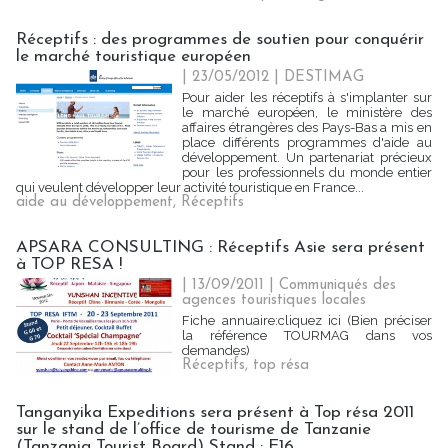
Réceptifs : des programmes de soutien pour conquérir
le marché touristique européen
| 23/05/2012
|
DESTIMAG
Pour aider les réceptifs à s'implanter sur
le marché européen, le ministère des
affaires étrangères des Pays-Bas a mis en
place différents programmes d'aide au
développement. Un partenariat précieux
pour les professionnels du monde entier
qui veulent développer leur activité touristique en France...
aide au développement
,
Réceptifs
APSARA CONSULTING : Réceptifs Asie sera présent
à TOP RESA !
| 13/09/2011
|
Communiqués des
agences touristiques locales
Fiche annuaire:cliquez ici (Bien préciser
la référence TOURMAG dans vos
demandes)
Réceptifs
,
top résa
Tanganyika Expeditions sera présent à Top résa 2011
sur le stand de l’office de tourisme de Tanzanie
(Tanzania Tourist Board) Stand : E16