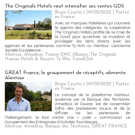
The Originals Hotels veut intensifier ses ventes GDS
Bruno Courtin
| 09/02/2022
|
Partez
en France
Avec six marques hôtelières qui couvrent
le spectre des catégories, la coopérative
The Originals Hotels profite de la crise de
la Covid pour accentuer sa mutation et
privilégier les liens directs avec les
agences et les partenaires comme Ty-Win ou Alentour. L’ancienne
Société Européenne...
Alentour
,
Amadeus
,
France DMC Alliance
,
The Originals
Human Hotels & Resorts Ty-Win
,
TravelClick
GREAT France, le groupement de réceptifs, alimente
Alentour
Bruno Courtin
| 09/02/2022
|
Partez
en France
Le concept de la plateforme Alentour,
soutenue par la Banque des Territoires,
Amadeus et Dawex, est de rassembler
l’offre des prestataires locaux et de la
diffuser via les partenaires de
l’hébergement, le tout contre une « juste » commission. Le
Groupement des Entreprises d’Activités Touristiques,...
Alentour
,
Amadeus
,
Banque des Territoires
,
GREAT FRANCE