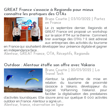
GREAT France s’associe à Regiondo pour mieux
connaître les pratiques des OTAs
Bruno Courtin
| 03/10/2022
|
Partez
en France
Le 21 septembre dernier, Regiondo et
GREAT France ont proposé un workshop
sur le salon IFTM sur le thème : Comment
tirer avantage des OTA’s ? Il s’est adressé
aux entreprises des activités du tourisme
en France qui souhaitent développer leur présence digitale et gagner
en indépendance face...
Alentour
,
GREAT France
,
OTA
,
Réceptifs
,
Regiondo
Outdoor : Alentour étoffe son offre avec Vakario
Bruno Courtin
| 20/05/2022
|
La
Travel Tech
Alentour, la plateforme de mise en
relation du tourisme de proximité
s’associe à Vakario, développeur du
logiciel YoPlanning (Vakario), pour
faciliter la digitalisation des prestataires
d’activités touristiques. Elle s’ouvre ainsi sur quelque 6 000 activités
outdoor en France. Alentour a signé un...
Alentour
,
france
,
réservation en ligne