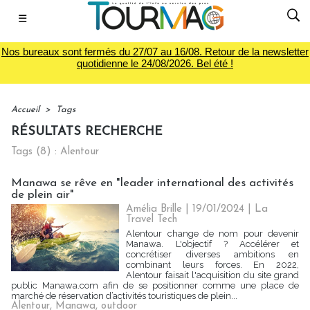
☰
Nos bureaux sont fermés du 27/07 au 16/08. Retour de la newsletter
quotidienne le 24/08/2026. Bel été !
Accueil
>
Tags
RÉSULTATS RECHERCHE
Tags (8) : Alentour
Manawa se rêve en "leader international des activités
de plein air"
Amélia Brille
| 19/01/2024
|
La
Travel Tech
Alentour change de nom pour devenir
Manawa. L'objectif ? Accélérer et
concrétiser diverses ambitions en
combinant leurs forces. En 2022,
Alentour faisait l'acquisition du site grand
public Manawa.com afin de se positionner comme une place de
marché de réservation d’activités touristiques de plein...
Alentour
,
Manawa
,
outdoor