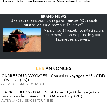
France, Italie : randonnée dans le Mercantour frontalier
BRAND NEWS
Une route, des voix, un regard : suivez l’Outback
australien en direct sur TourMaG
À partir du 24 juillet, TourMaG suivra
une expédition de plus de 5 000
kilomètres à travers...
LES
ANNONCES
CARREFOUR VOYAGES - Conseiller voyages H/F - CDD
- (Vannes (56))
OFFRES D'EMPLOI TOURISME
CARREFOUR VOYAGES - Alternant(e) Chargé(e) de
ressources humaines H/F - (Massy/Evry (91))
ALTERNANCE / STAGES TOURISME