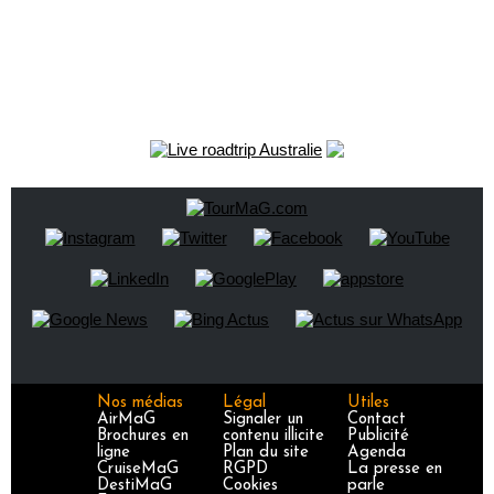
Nos médias
Légal
Utiles
AirMaG
Signaler un
Contact
Brochures en
contenu illicite
Publicité
ligne
Plan du site
Agenda
CruiseMaG
RGPD
La presse en
DestiMaG
Cookies
parle