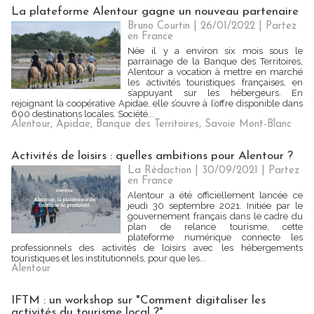
La plateforme Alentour gagne un nouveau partenaire
Bruno Courtin
| 26/01/2022
|
Partez
en France
Née il y a environ six mois sous le
parrainage de la Banque des Territoires,
Alentour a vocation à mettre en marché
les activités touristiques françaises, en
s’appuyant sur les hébergeurs. En
rejoignant la coopérative Apidae, elle s’ouvre à l’offre disponible dans
600 destinations locales. Société...
Alentour
,
Apidae
,
Banque des Territoires
,
Savoie Mont-Blanc
Activités de loisirs : quelles ambitions pour Alentour ?
La Rédaction
| 30/09/2021
|
Partez
en France
Alentour a été officiellement lancée ce
jeudi 30 septembre 2021. Initiée par le
gouvernement français dans le cadre du
plan de relance tourisme, cette
plateforme numérique connecte les
professionnels des activités de loisirs avec les hébergements
touristiques et les institutionnels, pour que les...
Alentour
IFTM : un workshop sur "Comment digitaliser les
activités du tourisme local ?"