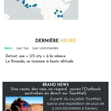
DERNIÈRE
HEURE
News
Les + lus
Les + commentés
Detroit, une « US city » à la relance
Le Rwanda, un tourisme à haute altitude
BRAND NEWS
Une route, des voix, un regard : suivez l’Outback
australien en direct sur TourMaG
À partir du 24 juillet, TourMaG
suivra une expédition de plus de
5 000 kilomètres à travers...