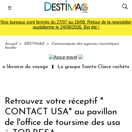
☰
Nos bureaux sont fermés du 27/07 au 16/08. Retour de la newsletter
quotidienne le 24/08/2026. Bel été !
Accueil
>
DESTIMAG
>
Communiqués des agences touristiques
locales
 librairie du voyage
Le groupe Sainte-Claire rachète E
Retrouvez votre réceptif "
CONTACT USA" au pavillon
de l'office de toursime des usa