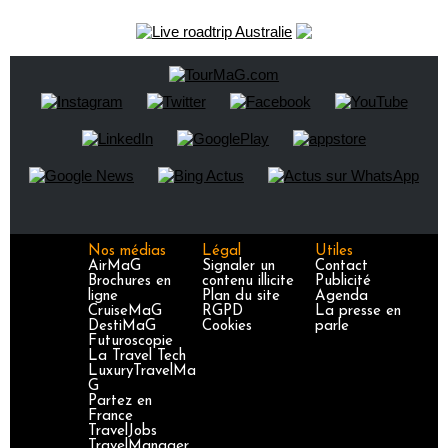
Nos médias
Légal
Utiles
AirMaG
Signaler un
Contact
Brochures en
contenu illicite
Publicité
ligne
Plan du site
Agenda
CruiseMaG
RGPD
La presse en
DestiMaG
Cookies
parle
Futuroscopie
La Travel Tech
LuxuryTravelMa
G
Partez en
France
TravelJobs
TravelManager