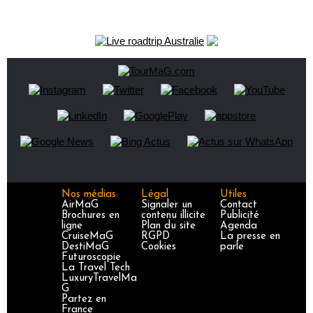
Nos médias
Légal
Utiles
AirMaG
Signaler un
Contact
Brochures en
contenu illicite
Publicité
ligne
Plan du site
Agenda
CruiseMaG
RGPD
La presse en
DestiMaG
Cookies
parle
Futuroscopie
La Travel Tech
LuxuryTravelMa
G
Partez en
France