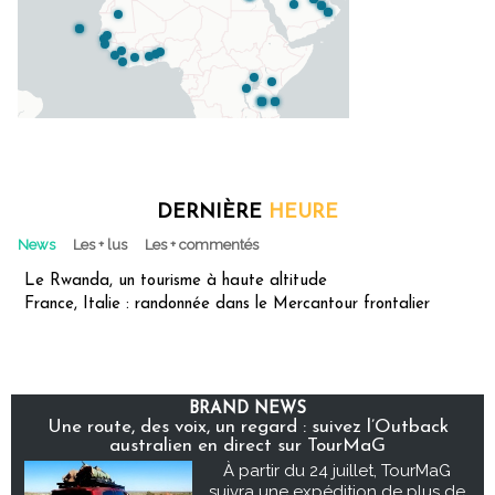
DERNIÈRE
HEURE
News
Les + lus
Les + commentés
Le Rwanda, un tourisme à haute altitude
France, Italie : randonnée dans le Mercantour frontalier
BRAND NEWS
Une route, des voix, un regard : suivez l’Outback
australien en direct sur TourMaG
À partir du 24 juillet, TourMaG
suivra une expédition de plus de