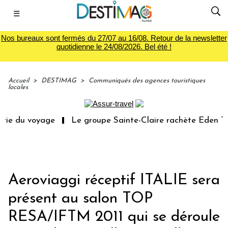
☰
Nos bureaux sont fermés du 27/07 au 16/08. Retour de la newsletter
quotidienne le 24/08/2026. Bel été !
Accueil
>
DESTIMAG
>
Communiqués des agences touristiques
locales
rie du voyage
Le groupe Sainte-Claire rachète Eden Tou
Aeroviaggi réceptif ITALIE sera
présent au salon TOP
RESA/IFTM 2011 qui se déroule