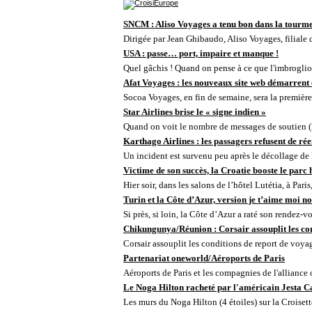
SNCM : Aliso Voyages a tenu bon dans la tourm
Dirigée par Jean Ghibaudo, Aliso Voyages, filiale 
USA : passe… port, impaire et manque !
Quel gâchis ! Quand on pense à ce que l'imbroglio
Afat Voyages : les nouveaux site web démarrent 
Socoa Voyages, en fin de semaine, sera la première
Star Airlines brise le « signe indien »
Quand on voit le nombre de messages de soutien (
Karthago Airlines : les passagers refusent de r
Un incident est survenu peu après le décollage de l
Victime de son succès, la Croatie booste le parc 
Hier soir, dans les salons de l’hôtel Lutétia, à Paris
Turin et la Côte d’Azur, version je t’aime moi 
Si près, si loin, la Côte d’Azur a raté son rendez-
Chikungunya/Réunion : Corsair assouplit les co
Corsair assouplit les conditions de report de voya
Partenariat oneworld/Aéroports de Paris
Aéroports de Paris et les compagnies de l'alliance 
Le Noga Hilton racheté par l'américain Jesta C
Les murs du Noga Hilton (4 étoiles) sur la Croisette