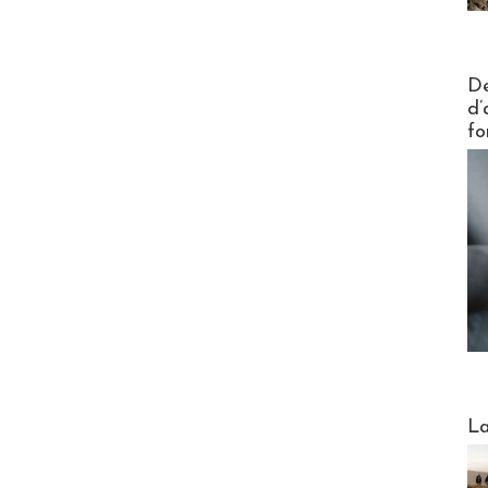
Actus V
De
d’
fo
Webinai
La