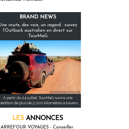
BRAND NEWS
Une route, des voix, un regard : suivez
l’Outback australien en direct sur
TourMaG
À partir du 24 juillet, TourMaG suivra une
pédition de plus de 5 000 kilomètres à travers...
LES
ANNONCES
ARREFOUR VOYAGES - Conseiller