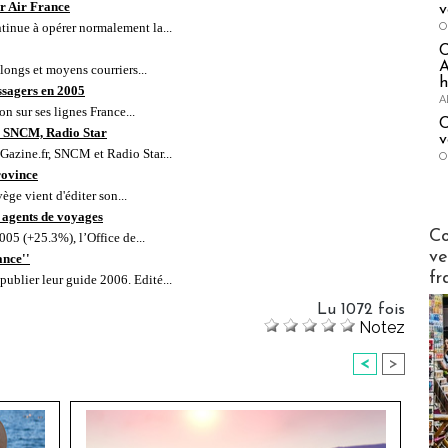
ur Air France
v
O
tinue à opérer normalement la...
A
 longs et moyens courriers...
h
ssagers en 2005
A
n sur ses lignes France...
C
, SNCM, Radio Star
v
Gazine.fr, SNCM et Radio Star...
O
rovince
vège vient d'éditer son...
 agents de voyages
Publi-n
Co
05 (+25.3%), l’Office de...
ve
ance''
fr
publier leur guide 2006. Edité...
Lu 1072 fois
Notez
<
>