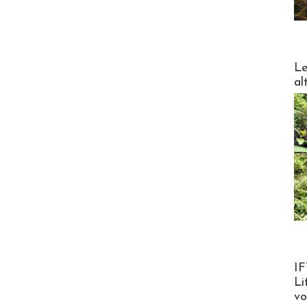
DESTI
Le
al
Product
IF
Li
v