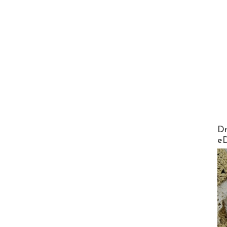
AirMa
Dr
e