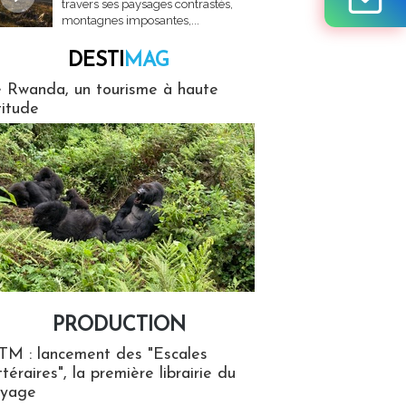
travers ses paysages contrastés,
montagnes imposantes,...
DESTI
MAG
MAG
 Rwanda, un tourisme à haute
titude
PRODUCTION
ion
TM : lancement des "Escales
ttéraires", la première librairie du
oyage