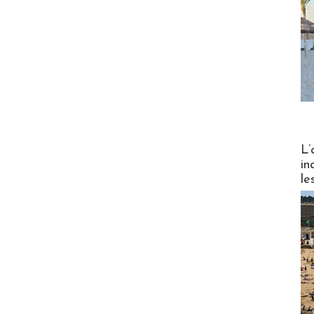
Partez
L’
in
le