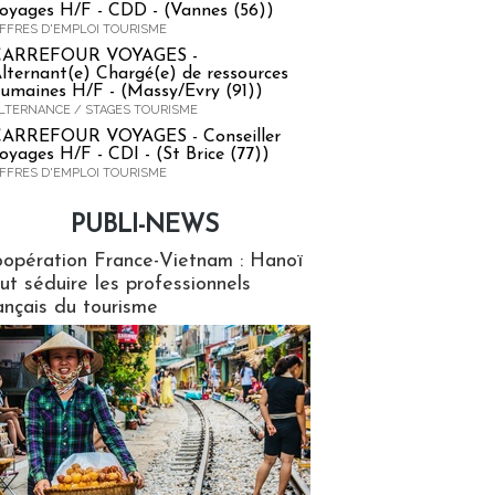
oyages H/F - CDD - (Vannes (56))
FFRES D'EMPLOI TOURISME
CARREFOUR VOYAGES -
lternant(e) Chargé(e) de ressources
umaines H/F - (Massy/Evry (91))
LTERNANCE / STAGES TOURISME
ARREFOUR VOYAGES - Conseiller
oyages H/F - CDI - (St Brice (77))
FFRES D'EMPLOI TOURISME
PUBLI-NEWS
ews
opération France-Vietnam : Hanoï
ut séduire les professionnels
ançais du tourisme