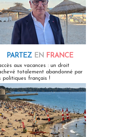
PARTEZ
EN
FRANCE
 en France
accès aux vacances : un droit
achevé totalement abandonné par
s politiques français !