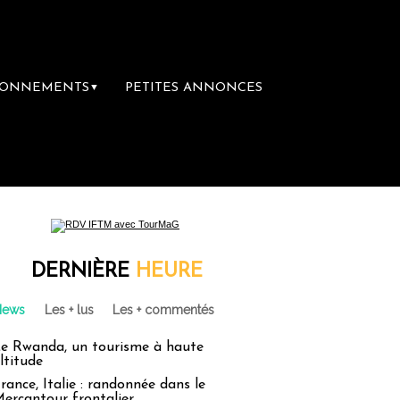
BONNEMENTS
PETITES ANNONCES
▼
e librairie du voyage
Le groupe Sainte-Cl
DERNIÈRE
HEURE
News
Les + lus
Les + commentés
e Rwanda, un tourisme à haute
ltitude
rance, Italie : randonnée dans le
ercantour frontalier