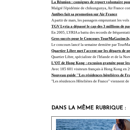
La Réunion : consignes de report volontaire po
Malgré l'épidémie de chikungunya, Air France con
Antibes fait sa promotion sur Air France
A partir de mars, les passagers empruntant les vols
TGV Lyria a dépassé le cap des 3 millions de pa
En 2005, LYRIA a battu des records de fréquentatio
Gros succès pour le Concours TourMaGazine.fr
Le concours lancé la semaine dernière par TourMa
Quartier Libre met l'accent sur les départs de p
Quartier Libre, spécialiste de l'Irlande et de la Nor
L’OT de Hong Kong : excusion gratuite pour les
Avec 185 601 visiteurs français à Hong Kong en 20
Nouveau guide ''Les résidences hôtelières de Fr
"Les résidences Hôtelières de France" viennent de 
DANS LA MÊME RUBRIQUE :