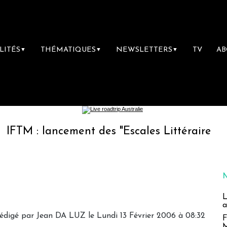
LITÉS
THÉMATIQUES
NEWSLETTERS
TV
A
▼
▼
▼
ancement des "Escales Littéraires", la premièr
L
a
édigé par Jean DA LUZ le Lundi 13 Février 2006 à 08:32
F
M