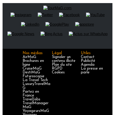
Nos médias
Légal
Utiles
AirMaG
Signaler un
Contact
Brochures en
contenu illicite
Publicité
ligne
Plan du site
Agenda
CruiseMaG
RGPD
La presse en
DestiMaG
Cookies
parle
Futuroscopie
La Travel Tech
LuxuryTravelMa
G
Partez en
France
TravelJobs
TravelManager
MaG
VoyageursMaG
Voyages