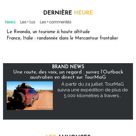
DERNIÈRE
HEURE
News
Les + lus
Les + commentés
Le Rwanda, un tourisme à haute altitude
France, Italie : randonnée dans le Mercantour frontalier
BRAND NEWS
Une route, des voix, un regard : suivez l’Outback
australien en direct sur TourMaG
À partir du 24 juillet, TourMaG
suivra une expédition de plus de
5 000 kilomètres à travers...