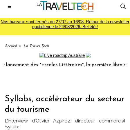
☰
Nos bureaux sont fermés du 27/07 au 16/08. Retour de la newsletter
quotidienne le 24/08/2026. Bel été !
Accueil
>
La Travel Tech
ent des "Escales Littéraires", la première librairie du voy
Syllabs, accélérateur du secteur
du tourisme
L'interview d'Olivier Azpiroz, directeur commercial
Syllabs