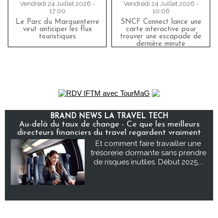
Vendredi 24 Juillet 2026 -
Vendredi 24 Juillet 2026 -
17:00
10:06
Le Parc du Marquenterre
SNCF Connect lance une
veut anticiper les flux
carte interactive pour
touristiques
trouver une escapade de
dernière minute
BRAND NEWS LA TRAVEL TECH
Au-delà du taux de change - Ce que les meilleurs
directeurs financiers du travel regardent vraiment
Et comment faire travailler une
trésorerie dormante sans prendre
de risques inutiles. Début 2025,...