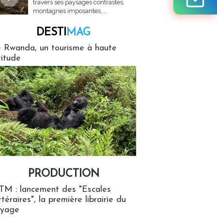
travers ses paysages contrastés,
montagnes imposantes,...
DESTI
MAG
MAG
 Rwanda, un tourisme à haute
titude
PRODUCTION
ion
TM : lancement des "Escales
ttéraires", la première librairie du
oyage