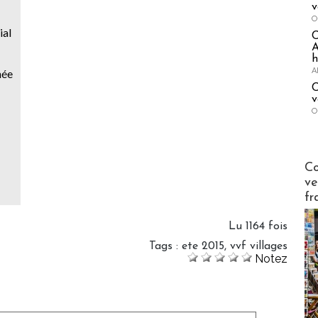
v
O
ial
A
h
A
née
C
v
O
Publi-n
Co
ve
fr
Lu 1164 fois
Tags
:
ete 2015
,
vvf villages
Notez