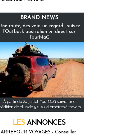
BRAND NEWS
Une route, des voix, un regard : suivez
l’Outback australien en direct sur
TourMaG
À partir du 24 juillet, TourMaG suivra une
pédition de plus de 5 000 kilomètres à travers...
LES
ANNONCES
ARREFOUR VOYAGES - Conseiller