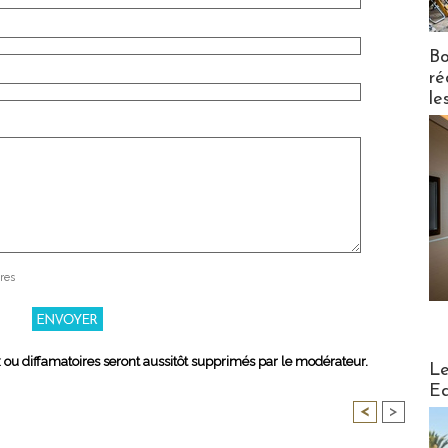
Bo
ré
le
res
x ou diffamatoires seront aussitôt supprimés par le modérateur.
Distribu
Le
Ed
<
>