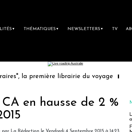
LITÉS
THÉMATIQUES
NEWSLETTERS
TV
A
▼
▼
▼
 première librairie du voyage
Le groupe Sa
: CA en hausse de 2 %
2015
L
a
F
é par
La Rédaction
le Vendredi 4 Septembre 2015 à 14:23
M