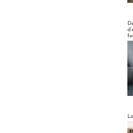
Actus V
De
d’
fo
Webinai
La