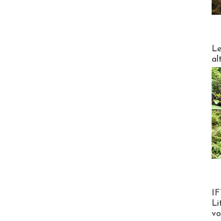
DESTI
Le
al
Product
IF
Li
v