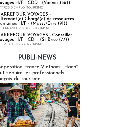
oyages H/F - CDD - (Vannes (56))
FFRES D'EMPLOI TOURISME
CARREFOUR VOYAGES -
lternant(e) Chargé(e) de ressources
umaines H/F - (Massy/Evry (91))
LTERNANCE / STAGES TOURISME
ARREFOUR VOYAGES - Conseiller
oyages H/F - CDI - (St Brice (77))
FFRES D'EMPLOI TOURISME
PUBLI-NEWS
ews
opération France-Vietnam : Hanoï
ut séduire les professionnels
ançais du tourisme