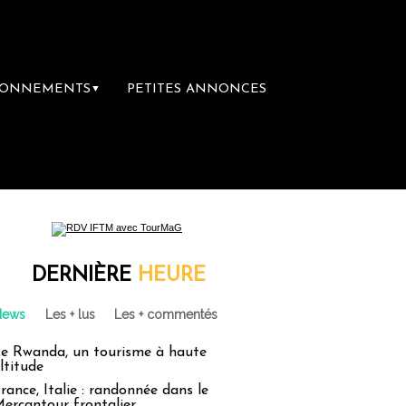
BONNEMENTS
PETITES ANNONCES
▼
inte-Claire rachète Eden Tour
L’accès au
DERNIÈRE
HEURE
News
Les + lus
Les + commentés
e Rwanda, un tourisme à haute
ltitude
rance, Italie : randonnée dans le
ercantour frontalier