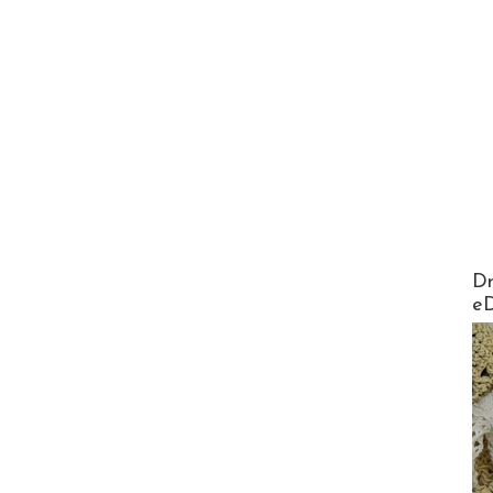
AirMa
Dr
e