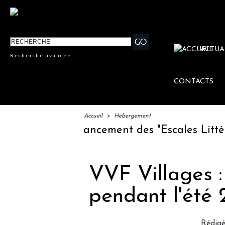
ACTUA
Recherche avancée
CONTACTS
Accueil
>
Hébergement
FTM : lancement des "Escales Littéraires", la
VVF Villages 
pendant l'été 
Rédig