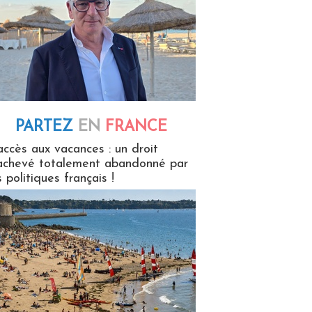
PARTEZ
EN
FRANCE
 en France
accès aux vacances : un droit
achevé totalement abandonné par
s politiques français !