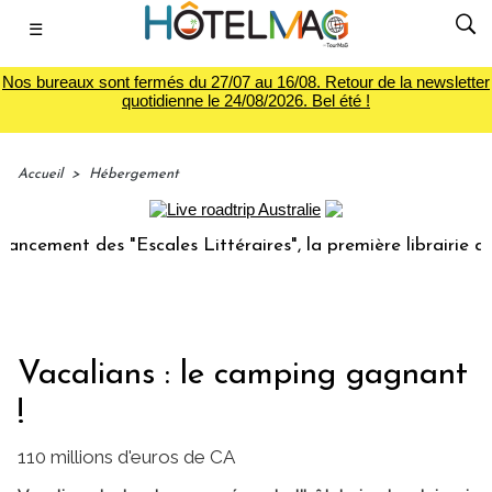
☰
Nos bureaux sont fermés du 27/07 au 16/08. Retour de la newsletter
quotidienne le 24/08/2026. Bel été !
Accueil
>
Hébergement
ent des "Escales Littéraires", la première librairie du voya
Vacalians : le camping gagnant
!
110 millions d'euros de CA