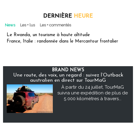
DERNIÈRE
HEURE
News
Les + lus
Les + commentés
Le Rwanda, un tourisme à haute altitude
France, Italie : randonnée dans le Mercantour frontalier
BRAND NEWS
Une route, des voix, un regard : suivez l’Outback
australien en direct sur TourMaG
À partir du 24 juillet, TourMaG
suivra une expédition de plus de
5 000 kilomètres à travers...