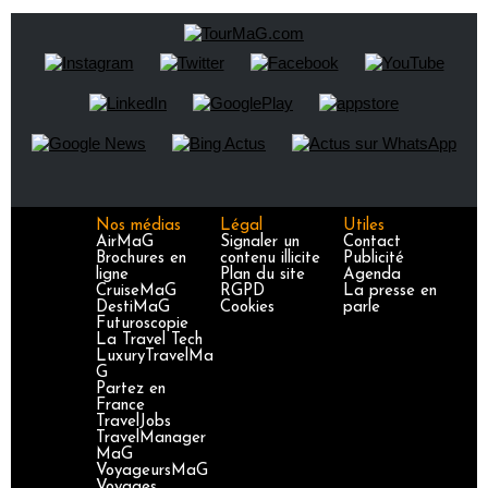
Nos médias
Légal
Utiles
AirMaG
Signaler un
Contact
Brochures en
contenu illicite
Publicité
ligne
Plan du site
Agenda
CruiseMaG
RGPD
La presse en
DestiMaG
Cookies
parle
Futuroscopie
La Travel Tech
LuxuryTravelMa
G
Partez en
France
TravelJobs
TravelManager
MaG
VoyageursMaG
Voyages