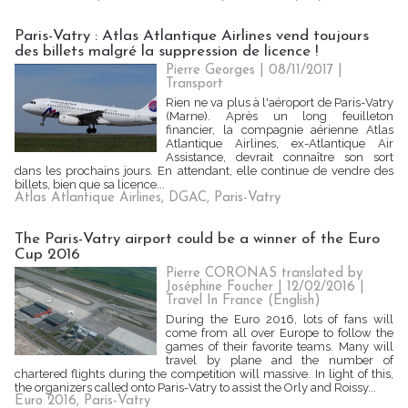
Paris-Vatry : Atlas Atlantique Airlines vend toujours
des billets malgré la suppression de licence !
Pierre Georges
| 08/11/2017
|
Transport
Rien ne va plus à l'aéroport de Paris-Vatry
(Marne). Après un long feuilleton
financier, la compagnie aérienne Atlas
Atlantique Airlines, ex-Atlantique Air
Assistance, devrait connaître son sort
dans les prochains jours. En attendant, elle continue de vendre des
billets, bien que sa licence...
Atlas Atlantique Airlines
,
DGAC
,
Paris-Vatry
The Paris-Vatry airport could be a winner of the Euro
Cup 2016
Pierre CORONAS translated by
Joséphine Foucher | 12/02/2016
|
Travel In France (English)
During the Euro 2016, lots of fans will
come from all over Europe to follow the
games of their favorite teams. Many will
travel by plane and the number of
chartered flights during the competition will massive. In light of this,
the organizers called onto Paris-Vatry to assist the Orly and Roissy...
Euro 2016
,
Paris-Vatry