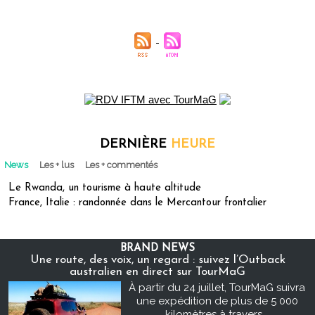
DERNIÈRE
HEURE
News
Les + lus
Les + commentés
Le Rwanda, un tourisme à haute altitude
France, Italie : randonnée dans le Mercantour frontalier
BRAND NEWS
Une route, des voix, un regard : suivez l’Outback
australien en direct sur TourMaG
À partir du 24 juillet, TourMaG suivra
une expédition de plus de 5 000
kilomètres à travers...