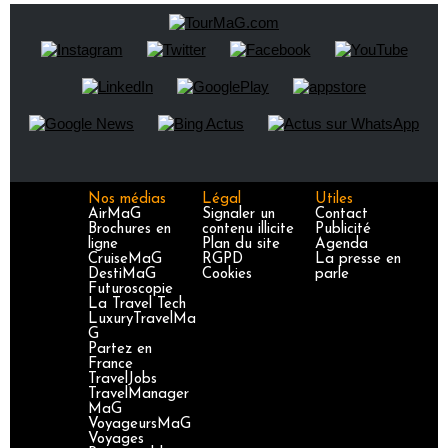
Nos médias
Légal
Utiles
AirMaG
Signaler un
Contact
Brochures en
contenu illicite
Publicité
ligne
Plan du site
Agenda
CruiseMaG
RGPD
La presse en
DestiMaG
Cookies
parle
Futuroscopie
La Travel Tech
LuxuryTravelMa
G
Partez en
France
TravelJobs
TravelManager
MaG
VoyageursMaG
Voyages