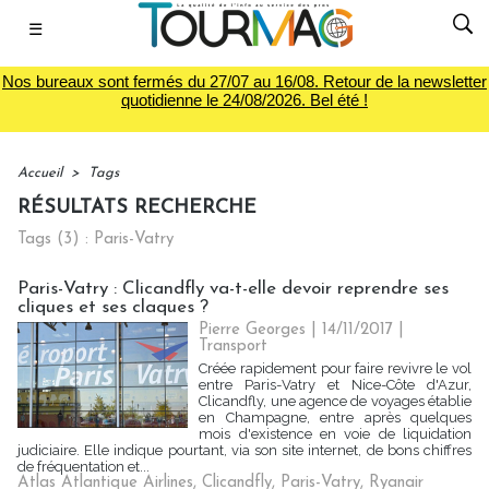
☰
Nos bureaux sont fermés du 27/07 au 16/08. Retour de la newsletter
quotidienne le 24/08/2026. Bel été !
Accueil
>
Tags
RÉSULTATS RECHERCHE
Tags (3) : Paris-Vatry
Paris-Vatry : Clicandfly va-t-elle devoir reprendre ses
cliques et ses claques ?
Pierre Georges
| 14/11/2017
|
Transport
Créée rapidement pour faire revivre le vol
entre Paris-Vatry et Nice-Côte d'Azur,
Clicandfly, une agence de voyages établie
en Champagne, entre après quelques
mois d'existence en voie de liquidation
judiciaire. Elle indique pourtant, via son site internet, de bons chiffres
de fréquentation et...
Atlas Atlantique Airlines
,
Clicandfly
,
Paris-Vatry
,
Ryanair