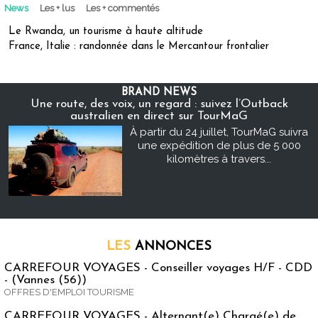
News
Les + lus
Les + commentés
Le Rwanda, un tourisme à haute altitude
France, Italie : randonnée dans le Mercantour frontalier
BRAND NEWS
Une route, des voix, un regard : suivez l’Outback
australien en direct sur TourMaG
À partir du 24 juillet, TourMaG suivra
une expédition de plus de 5 000
kilomètres à travers...
LES
ANNONCES
CARREFOUR VOYAGES - Conseiller voyages H/F - CDD
- (Vannes (56))
OFFRES D'EMPLOI TOURISME
CARREFOUR VOYAGES - Alternant(e) Chargé(e) de