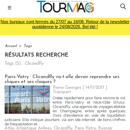
☰
Nos bureaux sont fermés du 27/07 au 16/08. Retour de la newsletter
quotidienne le 24/08/2026. Bel été !
Accueil
>
Tags
RÉSULTATS RECHERCHE
Tags (2) : Clicandfly
Paris-Vatry : Clicandfly va-t-elle devoir reprendre ses
cliques et ses claques ?
Pierre Georges
| 14/11/2017
|
Transport
Créée rapidement pour faire revivre le vol
entre Paris-Vatry et Nice-Côte d'Azur,
Clicandfly, une agence de voyages établie
en Champagne, entre après quelques
mois d'existence en voie de liquidation
judiciaire. Elle indique pourtant, via son site internet, de bons chiffres
de fréquentation et...
Atlas Atlantique Airlines
,
Clicandfly
,
Paris-Vatry
,
Ryanair