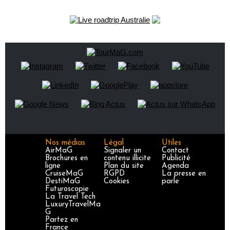
Nos médias
Légal
Utiles
AirMaG
Signaler un
Contact
Brochures en
contenu illicite
Publicité
ligne
Plan du site
Agenda
CruiseMaG
RGPD
La presse en
DestiMaG
Cookies
parle
Futuroscopie
La Travel Tech
LuxuryTravelMa
G
Partez en
France