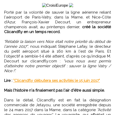
Porté par la volonté de sauver la ligne aérienne reliant
l'aéroport de Paris-Vatry, dans la Marne, et Nice-Côte
d'Azur, François-Xavier Decourt, un entrepreneur
champenois avait, au printemps dernier,
créé la société
Clicandfly en un temps record.
"Rétablir la liaison vers Nice était notre priorité du début de
l'année 2017"
, nous indiquait Stéphane Lafay, le directeur
du petit aéroport situé à 160 km à l'est de Paris. Et
l'objectif a semble-t-il été atteint, d'après ce qu'indique M.
Decourt sur clicandfly.com :
"vous nous avez permis
d'atteindre notre premier objectif : sauver la ligne Vatry /
Nice !".
Lire :
"Clicandfly débutera ses activités le 15 juin 2017"
Mais l'histoire n'a finalement pas l'air d'être aussi simple.
Dans le détail, Clicandfly est en fait la désignation
commerciale de Jet4you, une société enregistrée depuis
le 24 mars 2017 dans la Marne, dans la catégorie
"Activité
des agences de voyages"
. Le voyagiste, qui affrétait un