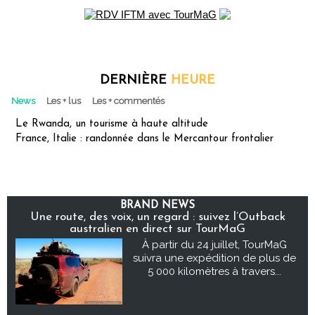
DERNIÈRE
HEURE
News
Les + lus
Les + commentés
Le Rwanda, un tourisme à haute altitude
France, Italie : randonnée dans le Mercantour frontalier
BRAND NEWS
Une route, des voix, un regard : suivez l’Outback
australien en direct sur TourMaG
À partir du 24 juillet, TourMaG
suivra une expédition de plus de
5 000 kilomètres à travers...