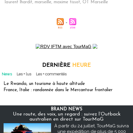
laurent lhardit
,
marseille
,
maxime tissot
,
OT Marseille
DERNIÈRE
HEURE
News
Les + lus
Les + commentés
Le Rwanda, un tourisme à haute altitude
France, Italie : randonnée dans le Mercantour frontalier
BRAND NEWS
Une route, des voix, un regard : suivez l’Outback
australien en direct sur TourMaG
À partir du 24 juillet, TourMaG suivra
une expédition de plus de 5 000