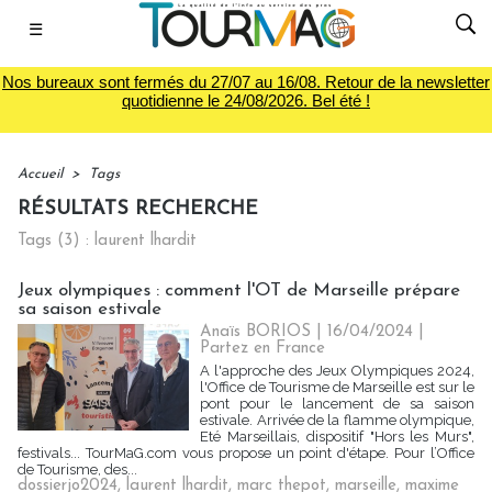
☰
Nos bureaux sont fermés du 27/07 au 16/08. Retour de la newsletter
quotidienne le 24/08/2026. Bel été !
Accueil
>
Tags
RÉSULTATS RECHERCHE
Tags (3) : laurent lhardit
Jeux olympiques : comment l'OT de Marseille prépare
sa saison estivale
Anaïs BORIOS
| 16/04/2024
|
Partez en France
A l'approche des Jeux Olympiques 2024,
l'Office de Tourisme de Marseille est sur le
pont pour le lancement de sa saison
estivale. Arrivée de la flamme olympique,
Eté Marseillais, dispositif "Hors les Murs",
festivals... TourMaG.com vous propose un point d'étape. Pour l’Office
de Tourisme, des...
dossierjo2024
,
laurent lhardit
,
marc thepot
,
marseille
,
maxime