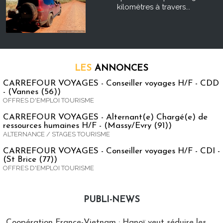
kilomètres à travers...
LES
ANNONCES
CARREFOUR VOYAGES - Conseiller voyages H/F - CDD
- (Vannes (56))
OFFRES D'EMPLOI TOURISME
CARREFOUR VOYAGES - Alternant(e) Chargé(e) de
ressources humaines H/F - (Massy/Evry (91))
ALTERNANCE / STAGES TOURISME
CARREFOUR VOYAGES - Conseiller voyages H/F - CDI -
(St Brice (77))
OFFRES D'EMPLOI TOURISME
PUBLI-NEWS
Publi-news
Coopération France-Vietnam : Hanoï veut séduire les