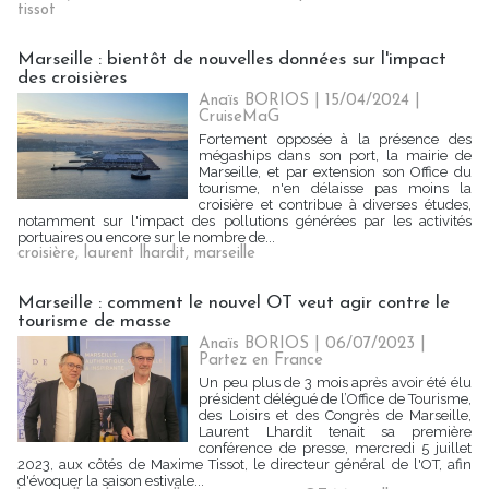
tissot
Marseille : bientôt de nouvelles données sur l'impact
des croisières
Anaïs BORIOS
| 15/04/2024
|
CruiseMaG
Fortement opposée à la présence des
mégaships dans son port, la mairie de
Marseille, et par extension son Office du
tourisme, n'en délaisse pas moins la
croisière et contribue à diverses études,
notamment sur l'impact des pollutions générées par les activités
portuaires ou encore sur le nombre de...
croisière
,
laurent lhardit
,
marseille
Marseille : comment le nouvel OT veut agir contre le
tourisme de masse
Anaïs BORIOS
| 06/07/2023
|
Partez en France
Un peu plus de 3 mois après avoir été élu
président délégué de l’Office de Tourisme,
des Loisirs et des Congrès de Marseille,
Laurent Lhardit tenait sa première
conférence de presse, mercredi 5 juillet
2023, aux côtés de Maxime Tissot, le directeur général de l'OT, afin
d'évoquer la saison estivale...