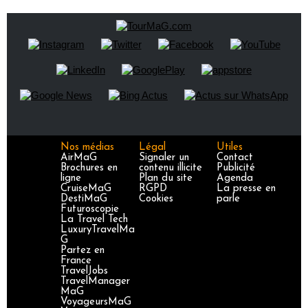
Nos médias
Légal
Utiles
AirMaG
Signaler un
Contact
Brochures en
contenu illicite
Publicité
ligne
Plan du site
Agenda
CruiseMaG
RGPD
La presse en
DestiMaG
Cookies
parle
Futuroscopie
La Travel Tech
LuxuryTravelMa
G
Partez en
France
TravelJobs
TravelManager
MaG
VoyageursMaG