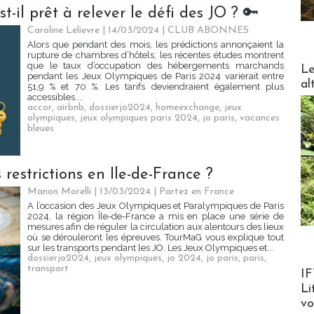
t-il prêt à relever le défi des JO ? 🔑
Caroline Lelievre
| 14/03/2024
|
CLUB ABONNES
Alors que pendant des mois, les prédictions annonçaient la
rupture de chambres d’hôtels, les récentes études montrent
DESTI
que le taux d’occupation des hébergements marchands
Le
pendant les Jeux Olympiques de Paris 2024 varierait entre
al
51,9 % et 70 %. Les tarifs deviendraient également plus
accessibles....
accor
,
airbnb
,
dossierjo2024
,
homeexchange
,
jeux
olympiques
,
jeux olympiques paris 2024
,
jo paris
,
vacances
bleues
 restrictions en Ile-de-France ?
Manon Morelli
| 13/03/2024
|
Partez en France
A l’occasion des Jeux Olympiques et Paralympiques de Paris
2024, la région Île-de-France a mis en place une série de
mesures afin de réguler la circulation aux alentours des lieux
où se dérouleront les épreuves. TourMaG vous explique tout
sur les transports pendant les JO. Les Jeux Olympiques et...
dossierjo2024
,
jeux olympiques
,
jo 2024
,
jo paris
,
paris
,
Product
transport
IF
Li
v