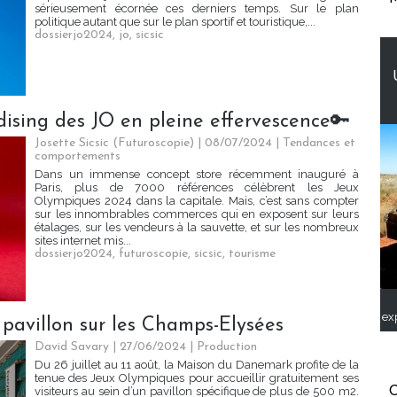
sérieusement écornée ces derniers temps. Sur le plan
politique autant que sur le plan sportif et touristique,...
dossierjo2024
,
jo
,
sicsic
ising des JO en pleine effervescence🔑
Josette Sicsic (Futuroscopie)
| 08/07/2024
|
Tendances et
comportements
Dans un immense concept store récemment inauguré à
Paris, plus de 7000 références célèbrent les Jeux
Olympiques 2024 dans la capitale. Mais, c’est sans compter
sur les innombrables commerces qui en exposent sur leurs
étalages, sur les vendeurs à la sauvette, et sur les nombreux
sites internet mis...
dossierjo2024
,
futuroscopie
,
sicsic
,
tourisme
ex
pavillon sur les Champs-Elysées
David Savary
| 27/06/2024
|
Production
Du 26 juillet au 11 août, la Maison du Danemark profite de la
tenue des Jeux Olympiques pour accueillir gratuitement ses
C
visiteurs au sein d’un pavillon spécifique de plus de 500 m2.