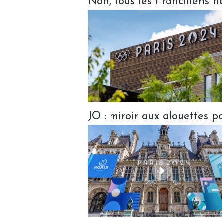
Non, tous les Franciliens n
JO : miroir aux alouettes p