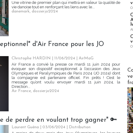
Une vitrine de premier plan qui mettra en valeur la qualité de
v
vie danoise tout en renforçant les liens avec le...
O
danemark
,
dossierjo2024
A
h
A
C
v
ceptionnel" d'Air France pour les JO
O
Christophe HARDIN
| 11/06/2024
|
AirMaG
Air France a convié la presse ce mardi 11 juin 2024 pour
Publi-n
évoquer son dispositif exceptionnel à l’occasion des Jeux
Co
Olympiques et Paralympiques de Paris 2024 (JO 2024) dont
ve
la compagnie est partenaire officiel. Fin prêts ! C’est le
fr
message qu’ont voulu envoyer mardi 11 juin 2024, la
Direction...
Air France
,
dossierjo2024
e de perdre en voulant trop gagner" 🔑
Laurent Guéna
| 03/06/2024
|
Distribution