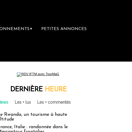
BONNEMENTS
PETITES ANNONCES
▼
DERNIÈRE
HEURE
News
Les + lus
Les + commentés
e Rwanda, un tourisme à haute
ltitude
rance, Italie : randonnée dans le
ercantour frontalier