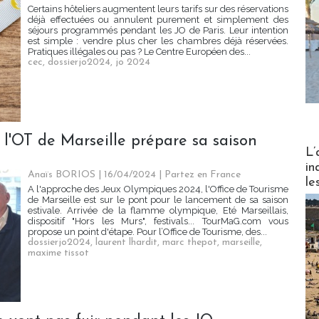
Certains hôteliers augmentent leurs tarifs sur des réservations
déjà effectuées ou annulent purement et simplement des
séjours programmés pendant les JO de Paris. Leur intention
est simple : vendre plus cher les chambres déjà réservées.
Pratiques illégales ou pas ? Le Centre Européen des...
cec
,
dossierjo2024
,
jo 2024
l'OT de Marseille prépare sa saison
Partez
L’
in
Anaïs BORIOS
| 16/04/2024
|
Partez en France
le
A l'approche des Jeux Olympiques 2024, l'Office de Tourisme
de Marseille est sur le pont pour le lancement de sa saison
estivale. Arrivée de la flamme olympique, Eté Marseillais,
dispositif "Hors les Murs", festivals... TourMaG.com vous
propose un point d'étape. Pour l’Office de Tourisme, des...
dossierjo2024
,
laurent lhardit
,
marc thepot
,
marseille
,
maxime tissot