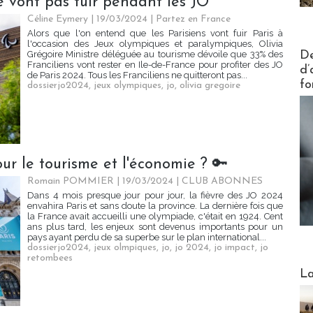
e vont pas fuir pendant les JO
Céline Eymery
| 19/03/2024
|
Partez en France
Alors que l'on entend que les Parisiens vont fuir Paris à
l'occasion des Jeux olympiques et paralympiques, Olivia
Actus V
De
Grégoire Ministre déléguée au tourisme dévoile que 33% des
Franciliens vont rester en Ile-de-France pour profiter des JO
d’
de Paris 2024. Tous les Franciliens ne quitteront pas...
fo
dossierjo2024
,
jeux olympiques
,
jo
,
olivia gregoire
our le tourisme et l'économie ? 🔑
Romain POMMIER
| 19/03/2024
|
CLUB ABONNES
Dans 4 mois presque jour pour jour, la fièvre des JO 2024
envahira Paris et sans doute la province. La dernière fois que
la France avait accueilli une olympiade, c'était en 1924. Cent
ans plus tard, les enjeux sont devenus importants pour un
pays ayant perdu de sa superbe sur le plan international...
dossierjo2024
,
jeux olmpiques
,
jo
,
jo 2024
,
jo impact
,
jo
retombees
Webinai
La