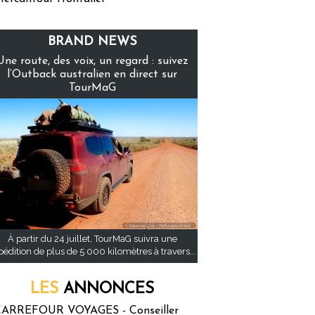
BRAND NEWS
Une route, des voix, un regard : suivez
l’Outback australien en direct sur
TourMaG
À partir du 24 juillet, TourMaG suivra une
pédition de plus de 5 000 kilomètres à travers...
LES
ANNONCES
ARREFOUR VOYAGES - Conseiller