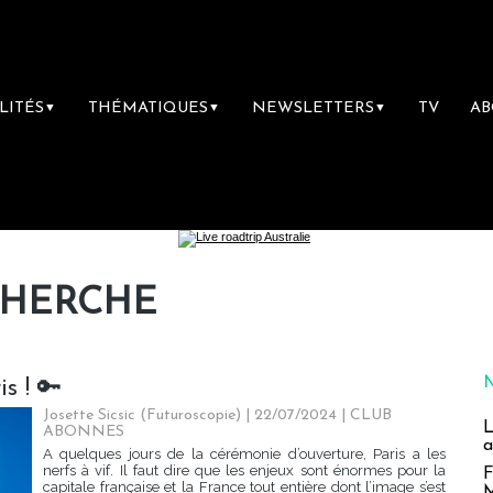
LITÉS
THÉMATIQUES
NEWSLETTERS
TV
A
▼
▼
▼
CHERCHE
s ! 🔑
Josette Sicsic (Futuroscopie)
| 22/07/2024
|
CLUB
L
ABONNES
a
A quelques jours de la cérémonie d’ouverture, Paris a les
nerfs à vif. Il faut dire que les enjeux sont énormes pour la
F
capitale française et la France tout entière dont l’image s’est
M