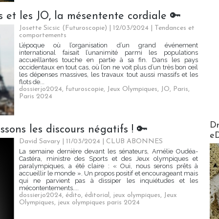
s et les JO, la mésentente cordiale 🔑
Josette Sicsic (Futuroscopie)
| 12/03/2024
|
Tendances et
comportements
L’époque où l’organisation d’un grand événement
international faisait l’unanimité parmi les populations
accueillantes touche en partie à sa fin. Dans les pays
occidentaux en tout cas, où l’on ne voit plus d’un très bon œil
les dépenses massives, les travaux tout aussi massifs et les
flots de...
dossierjo2024
,
futuroscopie
,
Jeux Olympiques
,
JO
,
Paris
,
Paris 2024
AirMa
Dr
ssons les discours négatifs ! 🔑
e
David Savary
| 11/03/2024
|
CLUB ABONNES
La semaine dernière devant les sénateurs, Amélie Oudéa-
Castéra, ministre des Sports et des Jeux olympiques et
paralympiques, a été claire : « Oui, nous serons prêts à
accueillir le monde ». Un propos positif et encourageant mais
qui ne parvient pas à dissiper les inquiétudes et les
mécontentements....
dossierjo2024
,
édito
,
éditorial
,
jeux olympiques
,
Jeux
Olympiques
,
jeux olympiques paris 2024