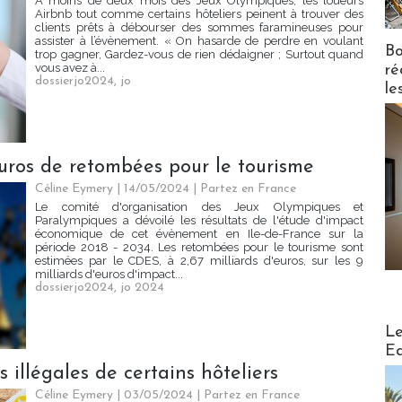
A moins de deux mois des Jeux Olympiques, les loueurs
Airbnb tout comme certains hôteliers peinent à trouver des
clients prêts à débourser des sommes faramineuses pour
assister à l’évènement. « On hasarde de perdre en voulant
Bo
trop gagner, Gardez-vous de rien dédaigner ; Surtout quand
vous avez à...
ré
dossierjo2024
,
jo
le
euros de retombées pour le tourisme
Céline Eymery
| 14/05/2024
|
Partez en France
Le comité d'organisation des Jeux Olympiques et
Paralympiques a dévoilé les résultats de l'étude d'impact
économique de cet évènement en Ile-de-France sur la
période 2018 - 2034. Les retombées pour le tourisme sont
estimées par le CDES, à 2,67 milliards d'euros, sur les 9
milliards d'euros d'impact...
dossierjo2024
,
jo 2024
Distribu
Le
Ed
s illégales de certains hôteliers
Céline Eymery
| 03/05/2024
|
Partez en France