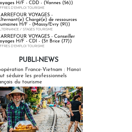
oyages H/F - CDD - (Vannes (56))
FFRES D'EMPLOI TOURISME
CARREFOUR VOYAGES -
lternant(e) Chargé(e) de ressources
umaines H/F - (Massy/Evry (91))
LTERNANCE / STAGES TOURISME
ARREFOUR VOYAGES - Conseiller
oyages H/F - CDI - (St Brice (77))
FFRES D'EMPLOI TOURISME
PUBLI-NEWS
ews
opération France-Vietnam : Hanoï
ut séduire les professionnels
ançais du tourisme