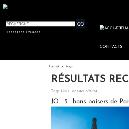
ACTUA
Recherche avancée
CONTACTS
Accueil
>
Tags
RÉSULTATS RE
Tags (20) : dossierjo2024
JO - 5 : bons baisers de Pari