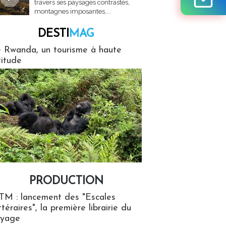
travers ses paysages contrastés,
montagnes imposantes,...
DESTI
MAG
MAG
 Rwanda, un tourisme à haute
titude
PRODUCTION
ion
TM : lancement des "Escales
ttéraires", la première librairie du
oyage