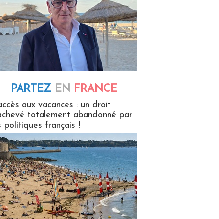
PARTEZ
EN
FRANCE
 en France
accès aux vacances : un droit
achevé totalement abandonné par
s politiques français !