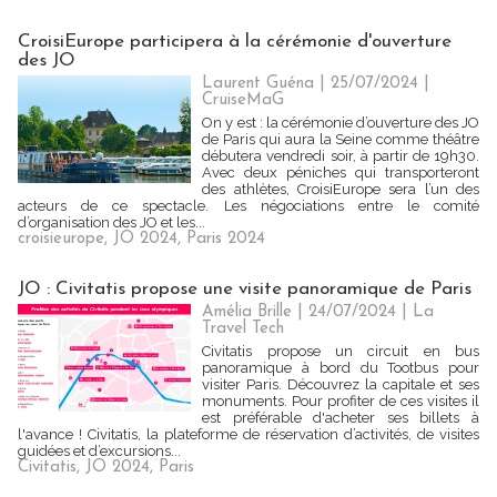
CroisiEurope participera à la cérémonie d'ouverture
des JO
Laurent Guéna
| 25/07/2024
|
CruiseMaG
On y est : la cérémonie d’ouverture des JO
de Paris qui aura la Seine comme théâtre
débutera vendredi soir, à partir de 19h30.
Avec deux péniches qui transporteront
des athlètes, CroisiEurope sera l’un des
acteurs de ce spectacle. Les négociations entre le comité
d’organisation des JO et les...
croisieurope
,
JO 2024
,
Paris 2024
JO : Civitatis propose une visite panoramique de Paris
Amélia Brille
| 24/07/2024
|
La
Travel Tech
Civitatis propose un circuit en bus
panoramique à bord du Tootbus pour
visiter Paris. Découvrez la capitale et ses
monuments. Pour profiter de ces visites il
est préférable d'acheter ses billets à
l'avance ! Civitatis, la plateforme de réservation d’activités, de visites
guidées et d’excursions...
Civitatis
,
JO 2024
,
Paris