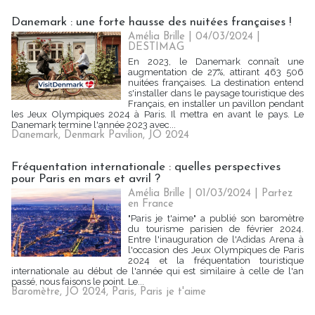
Danemark : une forte hausse des nuitées françaises !
Amélia Brille
| 04/03/2024
|
DESTIMAG
En 2023, le Danemark connaît une
augmentation de 27%, attirant 463 506
nuitées françaises. La destination entend
s'installer dans le paysage touristique des
Français, en installer un pavillon pendant
les Jeux Olympiques 2024 à Paris. Il mettra en avant le pays. Le
Danemark termine l'année 2023 avec...
Danemark
,
Denmark Pavilion
,
JO 2024
Fréquentation internationale : quelles perspectives
pour Paris en mars et avril ?
Amélia Brille
| 01/03/2024
|
Partez
en France
"Paris je t'aime" a publié son baromètre
du tourisme parisien de février 2024.
Entre l'inauguration de l'Adidas Arena à
l'occasion des Jeux Olympiques de Paris
2024 et la fréquentation touristique
internationale au début de l'année qui est similaire à celle de l'an
passé, nous faisons le point. Le...
Baromètre
,
JO 2024
,
Paris
,
Paris je t'aime