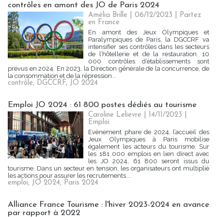
contrôles en amont des JO de Paris 2024
Amélia Brille
| 06/12/2023
|
Partez
en France
En amont des Jeux Olympiques et
Paralympiques de Paris, la DGCCRF va
intensifier ses contrôles dans les secteurs
de l’hôtellerie et de la restauration. 10
000 contrôles d’établissements sont
prévus en 2024. En 2023, la Direction générale de la concurrence, de
la consommation et de la répression...
contrôle
,
DGCCRF
,
JO 2024
Emploi JO 2024 : 61 800 postes dédiés au tourisme
Caroline Lelievre
| 14/11/2023
|
Emploi
Evènement phare de 2024, l’accueil des
Jeux Olympiques à Paris mobilise
également les acteurs du tourisme. Sur
les 181 000 emplois en lien direct avec
les JO 2024, 61 800 seront issus du
tourisme. Dans un secteur en tension, les organisateurs ont multiplié
les actions pour assurer les recrutements....
emploi
,
JO 2024
,
Paris 2024
Alliance France Tourisme : l'hiver 2023-2024 en avance
par rapport à 2022