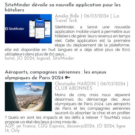
SiteMinder dévoile sa nouvelle application pour les
hôteliers
Amélia Brille
| 06/03/2024
|
La
Travel Tech
SiteMinder, a lancé une nouvelle
application mobile visant à permettre aux
hôteliers de gérer leurs revenus en temps
réel. Cette application est la première
étape du déploiement de la plateforme,
elle est disponible en huit langues et a déjà attiré plus de 800
utilisateurs dans plus de 60 pays....
hotel
,
JO 2024
,
logiciel
,
SiteMinder
Aéroports, compagnies aériennes : les enjeux
olympiques de Paris 2024 🔑
Christophe HARDIN
| 06/03/2024
|
CLUB ABONNES
Moins de cinq mois nous séparent
désormais du démarrage des Jeux
olympiques de Paris 2024. Les aéroports
de Paris et les compagnies aériennes
sauront-ils absorber le choc et en profiter
? Quels en sont les impacts et les défis à relever ? TourMaG vous
propose un état des lieux à cinq mois de...
ADP
,
air france
,
CDG Express
,
dossierjo2024
,
JO 2024
,
ligne
14
,
Orly