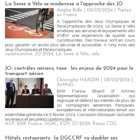
La Seine à Vélo se modernise à l'approche des JO
Amélia Brille
| 08/02/2024
|
Partez
en France
A l'approche des Jeux Olympiques et
Paralympiques de 2024, La Seine à Vélo
améliore ses services et équipements afin
d'offrir une expérience de qualité aux
cyclotouristes. Des travaux sont en cours
pour garantir un accès plus sécurisé et accessible. A cinq mois des
Jeux Olympiques et Paralympiques...
cyclotouristes
,
JO 2024
,
La Seine à Vélo
,
vélo
JO, contrôles aériens, taxe : les enjeux de 2024 pour le
transport aérien
Christophe HARDIN
| 08/02/2024
|
AirMaG
BAR France (Board of Airlines
Representatives) l’association qui
regroupe et défend les intérêts de plus de
50 compagnies aériennes françaises,
européennes et internationales tenait son
assemblée générale ce 6 février 2024. L'occasion d’évoquer l’actualité,
les enjeux et les préoccupations des...
ADP
,
BAR France
,
DGAC
,
EDV
,
JO 2024
,
Roissy CDG
Hôtels, restaurants : la DGCCRF va doubler ses