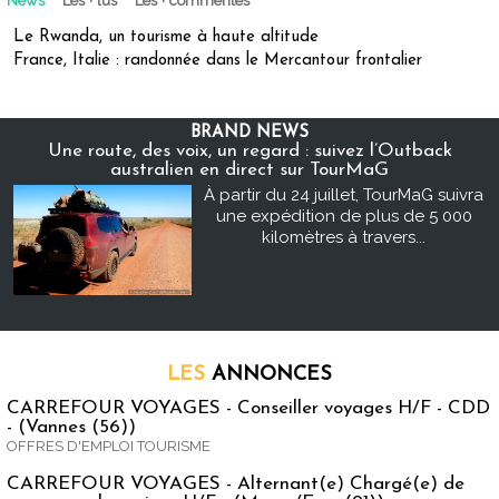
News
Les + lus
Les + commentés
Le Rwanda, un tourisme à haute altitude
France, Italie : randonnée dans le Mercantour frontalier
BRAND NEWS
Une route, des voix, un regard : suivez l’Outback
australien en direct sur TourMaG
À partir du 24 juillet, TourMaG suivra
une expédition de plus de 5 000
kilomètres à travers...
LES
ANNONCES
CARREFOUR VOYAGES - Conseiller voyages H/F - CDD
- (Vannes (56))
OFFRES D'EMPLOI TOURISME
CARREFOUR VOYAGES - Alternant(e) Chargé(e) de