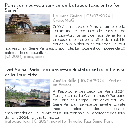
Paris : un nouveau service de bateaux-taxis entre "en
Seine"
Laurent Guéna
| 03/07/2024
|
CruiseMaG
Créé à l’initiative de Paris je t’aime, de la
Communauté portuaire de Paris et de
Haropa-Port, le service Taxi Seine Paris
propose une nouvelle offre de mobilité
douce aux visiteurs et touristes Le tout
nouveau Taxi Seine Paris est disponible. La flotte est composée de 10
bateaux-taxis accueillant...
JO 2024
,
paris
,
seine
Taxi Seine Paris : des navettes fluviales entre le Louvre
et la Tour Eiffel
Amélia Brille
| 10/06/2024
|
Partez
en France
À l'approche des Jeux de Paris 2024,
Paris je t’aime, La Communauté Portuaire
de Paris et Haropa Port dévoilent Taxi
Seine Paris, un service de navette fluviale
inédit reliant deux escales
emblématiques : le Louvre et La Bourdonnais. À l'approche des Jeux
de Paris 2024, Paris je t’aime, La...
bateaux-taxi
,
JO 2024
,
navette fluviale
,
Taxi Seine Paris