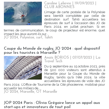
Caroline Lelievre
| 19/09/2023
|
CLUB ABONNES
L’image de carte postale de la Polynésie
sera bientôt complétée par celle de
destination surf. Tahiti accueillera les
épreuves de surf à l’occasion des JO de
Paris 2024, en juillet prochain. Si en
termes de communication, le coup de projecteur est énorme, quel
impact les Jeux auront-ils sur...
JO 2024
,
Polynésie
,
surf
,
Tahiti
Coupe du Monde de rugby, JO 2024 : quel dispositif
pour les touristes à Marseille ?
Anaïs BORIOS
| 07/07/2023
|
La
Travel Tech
Du 9 septembre au 15 octobre 2023, près
de 500 000 visiteurs sont attendus à
Marseille pour la Coupe du Monde de
Rugby, tandis qu'à l'été 2024, la ville
accueillera les épreuves de voile des JO
Paris 2024. L’Office de Tourisme de la Cité phocéenne, mobilisé pour
accueillir les milliers de...
JO 2024
,
Marseille
,
OT Marseille
JOP 2024 Paris : Olivia Grégoire lance un appel aux
start-ups et innovateurs de tout poil