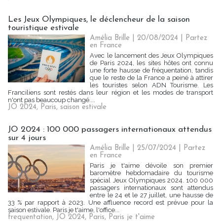
Les Jeux Olympiques, le déclencheur de la saison
touristique estivale
Amélia Brille
| 20/08/2024
|
Partez
en France
Avec le lancement des Jeux Olympiques
de Paris 2024, les sites hôtes ont connu
une forte hausse de fréquentation, tandis
que le reste de la France a peiné à attirer
les touristes selon ADN Tourisme. Les
Franciliens sont restés dans leur région et les modes de transport
n'ont pas beaucoup changé....
JO 2024
,
Paris
,
saison estivale
JO 2024 : 100 000 passagers internationaux attendus
sur 4 jours
Amélia Brille
| 25/07/2024
|
Partez
en France
Paris je t'aime dévoile son premier
baromètre hebdomadaire du tourisme
spécial Jeux Olympiques 2024. 100 000
passagers internationaux sont attendus
entre le 24 et le 27 juillet, une hausse de
33 % par rapport à 2023. Une affluence record est prévue pour la
saison estivale. Paris je t'aime, l'office...
frequentation
,
JO 2024
,
Paris
,
Paris je t'aime