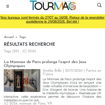
☰
Nos bureaux sont fermés du 27/07 au 16/08. Retour de la newsletter
quotidienne le 24/08/2026. Bel été !
Accueil
>
Tags
RÉSULTATS RECHERCHE
Tags (29) : JO 2024
La Monnaie de Paris prolonge l’esprit des Jeux
Olympiques
Amélia Brille
| 20/11/2024
|
Partez en
France
La Monnaie de Paris prolonge l’esprit des
Jeux Olympiques 2024 en lançant une
visite virtuelle immersive de l’exposition «
D'or, d'argent, de bronze. Une histoire de
la médaille olympique ». Réalisée par VR
Interactive, cette expérience permet de découvrir l’histoire des
médailles où que l’on soit....
JO 2024
,
monnaie de Paris
,
VR