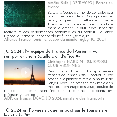
Amélia Brille
| 03/11/2023
|
Partez en
France
Suite à la Coupe du monde de rugby et à
l’approche des Jeux Olympiques et
paralympiques , l’Alliance France
Tourisme a décidé de produire
mensuellement un outil d’évaluation de
l’activité et des performances économiques du secteur. L'Alliance
France Tourisme souhaite contribuer à l’analyse et à un...
Alliance France Tourisme
,
coupe du monde rugby
,
JO 2024
JO 2024 : l'« équipe de France de l’Aérien » va
remporter une médaille d'or d'office 🔑
Christophe HARDIN
| 23/10/2023
|
CLUB ABONNES
C'est LE grand défi du transport aérien
français de l’année 2024 : accueillir l'été
prochain la planète et être à la hauteur de
l'enjeu. Avec une pression maximale à 10
mois du démarrage des Jeux, l’équipe de
France de l’aérien s'entraîne dur... Endurance, concentration,
précision, vitesse de...
ADP
,
air france
,
DGAC
,
JO 2024
,
ministere des transports
JO 2024 en Polynésie : quel impact sur le tourisme et
les stocks ?🔑