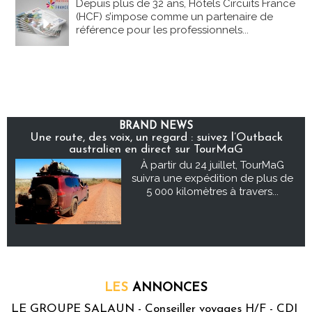
Depuis plus de 32 ans, Hôtels Circuits France
(HCF) s’impose comme un partenaire de
référence pour les professionnels...
BRAND NEWS
Une route, des voix, un regard : suivez l’Outback
australien en direct sur TourMaG
À partir du 24 juillet, TourMaG
suivra une expédition de plus de
5 000 kilomètres à travers...
LES
ANNONCES
LE GROUPE SALAUN - Conseiller voyages H/F - CDI