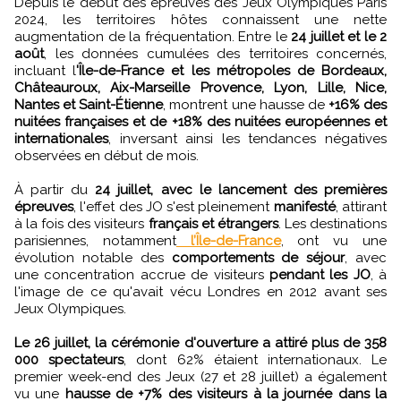
Depuis le début des épreuves des Jeux Olympiques Paris
2024, les territoires hôtes connaissent une nette
augmentation de la fréquentation. Entre le
24 juillet et le 2
août
, les données cumulées des territoires concernés,
incluant l
'Île-de-France et les métropoles de Bordeaux,
Châteauroux, Aix-Marseille Provence, Lyon, Lille, Nice,
Nantes et Saint-Étienne
, montrent une hausse de
+16% des
nuitées françaises et de +18% des nuitées européennes et
internationales
, inversant ainsi les tendances négatives
observées en début de mois.
À partir du
24 juillet, avec le lancement des premières
épreuves
, l'effet des JO s'est pleinement
manifesté
, attirant
à la fois des visiteurs
français et étrangers
. Les destinations
parisiennes, notamment
l’Île-de-France
, ont vu une
évolution notable des
comportements de séjour
, avec
une concentration accrue de visiteurs
pendant les JO
, à
l'image de ce qu'avait vécu Londres en 2012 avant ses
Jeux Olympiques.
Le 26 juillet, la cérémonie d'ouverture a attiré plus de 358
000 spectateurs
, dont 62% étaient internationaux. Le
premier week-end des Jeux (27 et 28 juillet) a également
vu une
hausse de +7% des visiteurs à la journée dans la