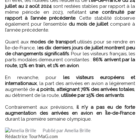
En effet, les nuitées des résidents de
l'Île-de-France du 24
juillet au 2 août 2024
sont restées stables par rapport à la
même période en 2023, reflétant
une continuité par
rapport à l’année précédente
. Cette stabilité s’observe
également pour l’ensemble
du mois de juillet
comparé à
l’année précédente.
Quant aux
modes de transport
utilisés pour se rendre en
Île-de-France, l
es dix derniers jours de juillet montrent peu
de changements significatifs
. Pour les visiteurs français, les
parts modales demeurent constantes :
86% arrivent par la
route, 13% en train, et 1% en avion
.
En revanche, pour
les visiteurs européens et
internationaux
, la part des arrivées en avion a légèrement
augmenté de
4 points, atteignant 78% des arrivées totales
,
au détriment de la route,
utilisée par 15% des arrivants
.
Contrairement aux prévisions,
il n'y a pas eu de forte
augmentation des arrivées en avion en Île-de-France
durant la première semaine olympique.
Publié par Amelia Brille
Rédactrice TourMaG.com