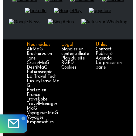
Nos médias
Légal
Utiles
AirMaG
Signaler un
Contact
Brochures en
contenu illicite
Publicité
ligne
Plan du site
Agenda
CruiseMaG
RGPD
La presse en
DestiMaG
Cookies
parle
Futuroscopie
La Travel Tech
LuxuryTravelMa
G
Partez en
France
TravelJobs
TravelManager
MaG
VoyageursMaG
Voyages
Responsables