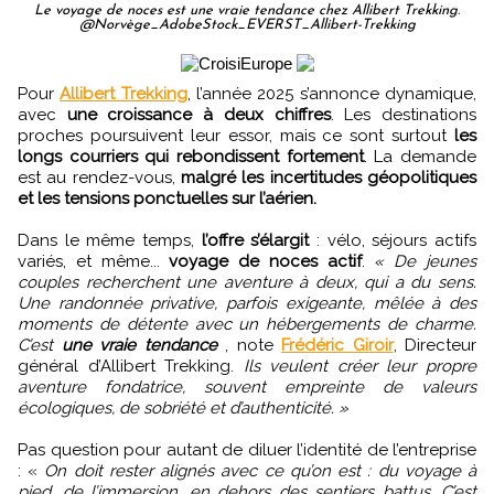
Le voyage de noces est une vraie tendance chez Allibert Trekking.
@Norvège_AdobeStock_EVERST_Allibert-Trekking
Pour
Allibert Trekking
, l’année 2025 s’annonce dynamique,
avec
une croissance à deux chiffres
. Les destinations
proches poursuivent leur essor, mais ce sont surtout
les
longs courriers qui rebondissent fortement
. La demande
est au rendez-vous,
malgré les incertitudes géopolitiques
et les tensions ponctuelles sur l’aérien.
Dans le même temps,
l’offre s’élargit
: vélo, séjours actifs
variés, et même...
voyage de noces actif
.
« De jeunes
couples recherchent une aventure à deux, qui a du sens.
Une randonnée privative, parfois exigeante, mêlée à des
moments de détente avec un hébergements de charme.
C’est
une vraie tendance
, note
Frédéric Giroir
, Directeur
général d’Allibert Trekking.
Ils veulent créer leur propre
aventure fondatrice, souvent empreinte de valeurs
écologiques, de sobriété et d’authenticité. »
Pas question pour autant de diluer l’identité de l’entreprise
: «
On doit rester alignés avec ce qu’on est : du voyage à
pied, de l’immersion, en dehors des sentiers battus. C’est