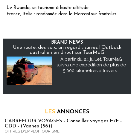
Le Rwanda, un tourisme à haute altitude
France, Italie : randonnée dans le Mercantour frontalier
BRAND NEWS
Une route, des voix, un regard : suivez l’Outback
australien en direct sur TourMaG
À partir du 24 juillet, TourMaG
suivra une expédition de plus de
5 000 kilomètres à travers...
LES
ANNONCES
CARREFOUR VOYAGES - Conseiller voyages H/F -
CDD - (Vannes (56))
OFFRES D'EMPLOI TOURISME