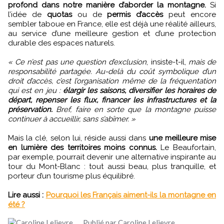
profond dans notre manière d’aborder la montagne.
Si
l’idée de
quotas
ou de
permis d’accès
peut encore
sembler taboue en France, elle est déjà une réalité ailleurs,
au service d’une meilleure gestion et d’une protection
durable des espaces naturels.
« Ce n’est pas une question d’exclusion
, insiste-t-il,
mais de
responsabilité partagée. Au-delà du coût symbolique d’un
droit d’accès, c’est l’organisation même de la fréquentation
qui est en jeu :
élargir les saisons, diversifier les horaires de
départ, repenser les flux, financer les infrastructures et la
préservation.
Bref, faire en sorte que la montagne puisse
continuer à accueillir, sans s’abîmer. »
Mais la clé, selon lui, réside aussi dans
une meilleure mise
en lumière des territoires moins connus.
Le Beaufortain,
par exemple, pourrait devenir une alternative inspirante au
tour du Mont-Blanc : tout aussi beau, plus tranquille, et
porteur d’un tourisme plus équilibré.
Lire aussi :
Pourquoi les Français aiment-ils la montagne en
été ?
Publié par Caroline Lelievre