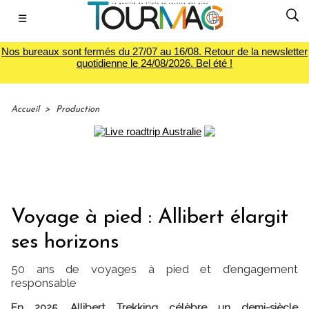
☰
Nos bureaux sont fermés du 27/07 au 16/08. Retour de la newsletter
quotidienne le 24/08/2026. Bel été !
Accueil
>
Production
Voyage à pied : Allibert élargit
ses horizons
50 ans de voyages à pied et d’engagement
responsable
En 2025, Allibert Trekking célèbre un demi-siècle