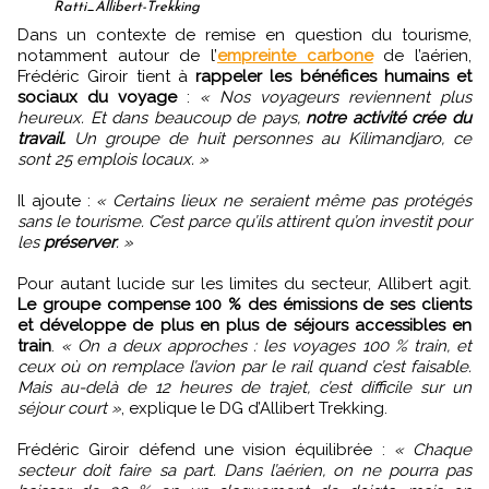
Ratti_Allibert-Trekking
Dans un contexte de remise en question du tourisme,
notamment autour de l’
empreinte carbone
de l’aérien,
Frédéric Giroir tient à
rappeler les bénéfices humains et
sociaux du voyage
:
« Nos voyageurs reviennent plus
heureux. Et dans beaucoup de pays,
notre activité crée du
travail.
Un groupe de huit personnes au Kilimandjaro, ce
sont 25 emplois locaux. »
Il ajoute :
« Certains lieux ne seraient même pas protégés
sans le tourisme. C’est parce qu’ils attirent qu’on investit pour
les
préserver
. »
Pour autant lucide sur les limites du secteur, Allibert agit.
Le groupe compense 100 % des émissions de ses clients
et développe de plus en plus de séjours accessibles en
train
.
« On a deux approches : les voyages 100 % train, et
ceux où on remplace l’avion par le rail quand c’est faisable.
Mais au-delà de 12 heures de trajet, c’est difficile sur un
séjour court »
, explique le DG d’Allibert Trekking.
Frédéric Giroir défend une vision équilibrée :
« Chaque
secteur doit faire sa part. Dans l’aérien, on ne pourra pas