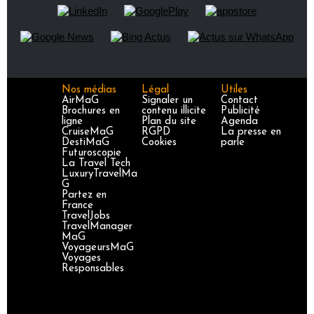
Nos médias
Légal
Utiles
AirMaG
Signaler un
Contact
Brochures en
contenu illicite
Publicité
ligne
Plan du site
Agenda
CruiseMaG
RGPD
La presse en
DestiMaG
Cookies
parle
Futuroscopie
La Travel Tech
LuxuryTravelMa
G
Partez en
France
TravelJobs
TravelManager
MaG
VoyageursMaG
Voyages
Responsables