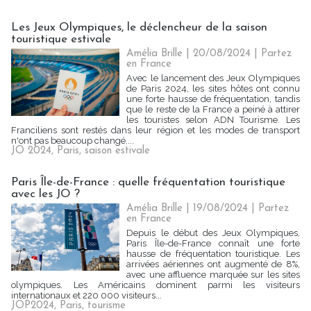
Les Jeux Olympiques, le déclencheur de la saison
touristique estivale
Amélia Brille
| 20/08/2024
|
Partez
en France
Avec le lancement des Jeux Olympiques
de Paris 2024, les sites hôtes ont connu
une forte hausse de fréquentation, tandis
que le reste de la France a peiné à attirer
les touristes selon ADN Tourisme. Les
Franciliens sont restés dans leur région et les modes de transport
n'ont pas beaucoup changé....
JO 2024
,
Paris
,
saison estivale
Paris Île-de-France : quelle fréquentation touristique
avec les JO ?
Amélia Brille
| 19/08/2024
|
Partez
en France
Depuis le début des Jeux Olympiques,
Paris Île-de-France connaît une forte
hausse de fréquentation touristique. Les
arrivées aériennes ont augmenté de 8%,
avec une affluence marquée sur les sites
olympiques. Les Américains dominent parmi les visiteurs
internationaux et 220 000 visiteurs...
JOP2024
,
Paris
,
tourisme