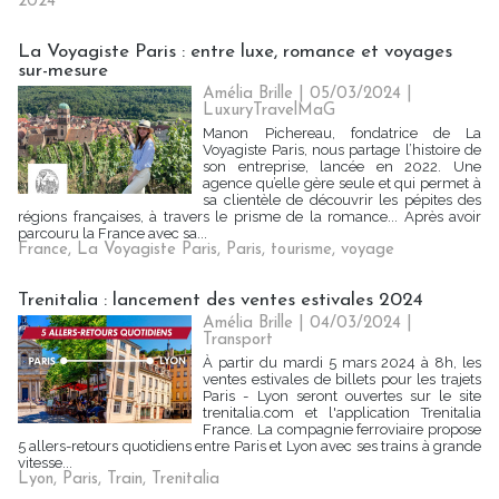
2024
La Voyagiste Paris : entre luxe, romance et voyages
sur-mesure
Amélia Brille
| 05/03/2024
|
LuxuryTravelMaG
Manon Pichereau, fondatrice de La
Voyagiste Paris, nous partage l’histoire de
son entreprise, lancée en 2022. Une
agence qu’elle gère seule et qui permet à
sa clientèle de découvrir les pépites des
régions françaises, à travers le prisme de la romance... Après avoir
parcouru la France avec sa...
France
,
La Voyagiste Paris
,
Paris
,
tourisme
,
voyage
Trenitalia : lancement des ventes estivales 2024
Amélia Brille
| 04/03/2024
|
Transport
À partir du mardi 5 mars 2024 à 8h, les
ventes estivales de billets pour les trajets
Paris - Lyon seront ouvertes sur le site
trenitalia.com et l'application Trenitalia
France. La compagnie ferroviaire propose
5 allers-retours quotidiens entre Paris et Lyon avec ses trains à grande
vitesse...
Lyon
,
Paris
,
Train
,
Trenitalia