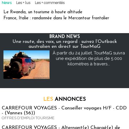
News
Les + lus
Les + commentés
Le Rwanda, un tourisme à haute altitude
France, Italie : randonnée dans le Mercantour frontalier
BRAND NEWS
Une route, des voix, un regard : suivez l’Outback
australien en direct sur TourMaG
À partir du 24 juillet, TourMaG suivra
une expédition de plus de 5 000
kilomètres à travers...
LES
ANNONCES
CARREFOUR VOYAGES - Conseiller voyages H/F - CDD
- (Vannes (56))
OFFRES D'EMPLOI TOURISME
CARREFOUR VOYAGES - Alternant(e) Chargé(e) de