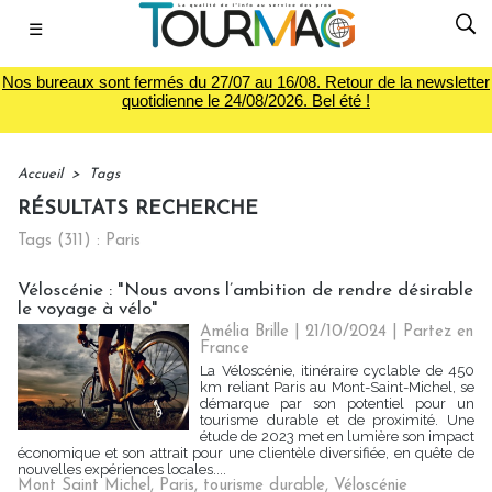
☰
Nos bureaux sont fermés du 27/07 au 16/08. Retour de la newsletter
quotidienne le 24/08/2026. Bel été !
Accueil
>
Tags
RÉSULTATS RECHERCHE
Tags (311) : Paris
Véloscénie : "Nous avons l’ambition de rendre désirable
le voyage à vélo"
Amélia Brille
| 21/10/2024
|
Partez en
France
La Véloscénie, itinéraire cyclable de 450
km reliant Paris au Mont-Saint-Michel, se
démarque par son potentiel pour un
tourisme durable et de proximité. Une
étude de 2023 met en lumière son impact
économique et son attrait pour une clientèle diversifiée, en quête de
nouvelles expériences locales....
Mont Saint Michel
,
Paris
,
tourisme durable
,
Véloscénie