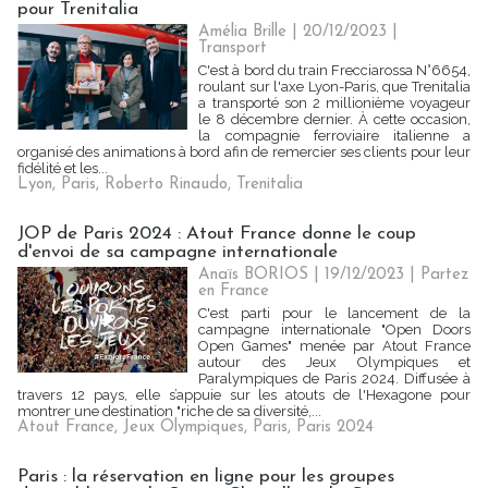
pour Trenitalia
Amélia Brille
| 20/12/2023
|
Transport
C'est à bord du train Frecciarossa N°6654,
roulant sur l'axe Lyon-Paris, que Trenitalia
a transporté son 2 millionième voyageur
le 8 décembre dernier. À cette occasion,
la compagnie ferroviaire italienne a
organisé des animations à bord afin de remercier ses clients pour leur
fidélité et les...
Lyon
,
Paris
,
Roberto Rinaudo
,
Trenitalia
JOP de Paris 2024 : Atout France donne le coup
d'envoi de sa campagne internationale
Anaïs BORIOS
| 19/12/2023
|
Partez
en France
C'est parti pour le lancement de la
campagne internationale "Open Doors
Open Games" menée par Atout France
autour des Jeux Olympiques et
Paralympiques de Paris 2024. Diffusée à
travers 12 pays, elle s’appuie sur les atouts de l'Hexagone pour
montrer une destination "riche de sa diversité,...
Atout France
,
Jeux Olympiques
,
Paris
,
Paris 2024
Paris : la réservation en ligne pour les groupes