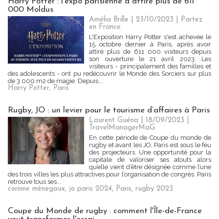
Harry Potter : l'expo parisienne a attiré plus de 611
000 Moldus
Amélia Brille
| 23/10/2023
|
Partez
en France
L'Exposition Harry Potter s'est achevée le
15 octobre dernier à Paris, après avoir
attiré plus de 611 000 visiteurs depuis
son ouverture le 21 avril 2023. Les
visiteurs - principalement des familles et
des adolescents - ont pu redécouvrir le Monde des Sorciers sur plus
de 3 000 m2 de magie. Depuis...
Harry Potter
,
Paris
Rugby, JO : un levier pour le tourisme d’affaires à Paris
Laurent Guéna
| 18/09/2023
|
TravelManagerMaG
En cette période de Coupe du monde de
rugby et avant les JO, Paris est sous le feu
des projecteurs. Une opportunité pour la
capitale de valoriser ses atouts alors
qu’elle vient d’être désignée comme l’une
des trois villes les plus attractives pour l’organisation de congrès. Paris
retrouve tous ses...
corinne ménegaux
,
jo paris 2024
,
Paris
,
rugby 2023
Coupe du Monde de rugby : comment l'Île-de-France