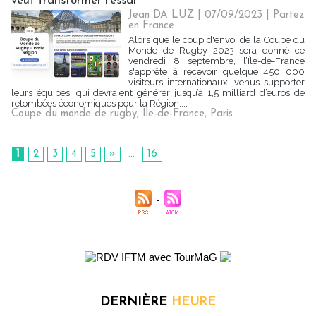
veut transformer l'essai
Jean DA LUZ
| 07/09/2023
|
Partez
en France
Alors que le coup d'envoi de la Coupe du
Monde de Rugby 2023 sera donné ce
vendredi 8 septembre, l’Île-de-France
s'apprête à recevoir quelque 450 000
visiteurs internationaux, venus supporter
leurs équipes, qui devraient générer jusqu’à 1,5 milliard d’euros de
retombées économiques pour la Région....
Coupe du monde de rugby
,
Ile-de-France
,
Paris
1
2
3
4
5
»
...
16
DERNIÈRE
HEURE