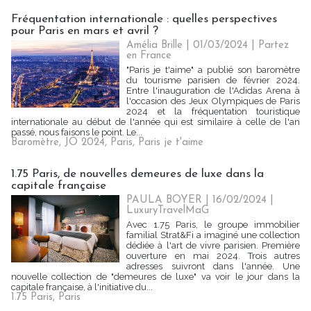
Fréquentation internationale : quelles perspectives
pour Paris en mars et avril ?
Amélia Brille
| 01/03/2024
|
Partez
en France
"Paris je t'aime" a publié son baromètre
du tourisme parisien de février 2024.
Entre l'inauguration de l'Adidas Arena à
l'occasion des Jeux Olympiques de Paris
2024 et la fréquentation touristique
internationale au début de l'année qui est similaire à celle de l'an
passé, nous faisons le point. Le...
Baromètre
,
JO 2024
,
Paris
,
Paris je t'aime
1.75 Paris, de nouvelles demeures de luxe dans la
capitale française
PAULA BOYER
| 16/02/2024
|
LuxuryTravelMaG
Avec 1.75 Paris, le groupe immobilier
familial Strat&Fi a imaginé une collection
dédiée à l'art de vivre parisien. Première
ouverture en mai 2024. Trois autres
adresses suivront dans l'année. Une
nouvelle collection de "demeures de luxe" va voir le jour dans la
capitale française, à l'initiative du...
1.75 Paris
,
Paris