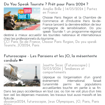
Do You Speak Touriste ? Prêt pour Paris 2024 ?
Amélia Brille
| 14/05/2024
|
Partez
en France
Choose Paris Region et la Chambre de
Commerce et d'Industrie Paris Ile-de-
France lancent la dernière édition de leur
campagne de sensibilisation, Do you
speak Touriste ?, un programme régional
destiné à mieux accueillir les touristes nationaux et internationaux
chez les professionnels du tourisme....
CCI Paris Ile-de-France
,
Choose Paris Region
,
Do you speak
Touriste
,
JO2024
,
Paris
Futuroscopie - Les Parisiens et les JO, la mésentente
cordiale 🔑
Josette Sicsic (Futuroscopie)
|
12/03/2024
|
Tendances et
comportements
L’époque où l’organisation d’un grand
événement international faisait
l’unanimité parmi les populations
accueillantes touche en partie à sa fin.
Dans les pays occidentaux en tout cas, où l’on ne voit plus d’un très
bon œil les dépenses massives, les travaux tout aussi massifs et les
flots de...
dossierjo2024
,
futuroscopie
,
Jeux Olympiques
,
JO
,
Paris
,
Paris