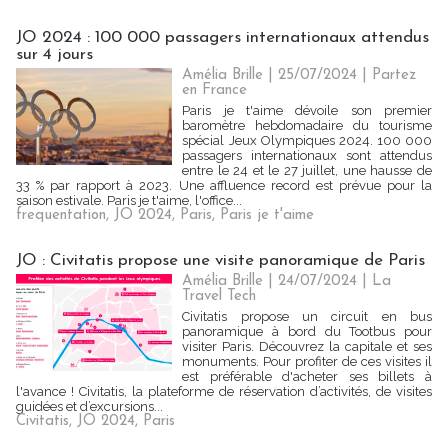
JO 2024 : 100 000 passagers internationaux attendus
sur 4 jours
Amélia Brille
| 25/07/2024
|
Partez
en France
Paris je t'aime dévoile son premier
baromètre hebdomadaire du tourisme
spécial Jeux Olympiques 2024. 100 000
passagers internationaux sont attendus
entre le 24 et le 27 juillet, une hausse de
33 % par rapport à 2023. Une affluence record est prévue pour la
saison estivale. Paris je t'aime, l'office...
frequentation
,
JO 2024
,
Paris
,
Paris je t'aime
JO : Civitatis propose une visite panoramique de Paris
Amélia Brille
| 24/07/2024
|
La
Travel Tech
Civitatis propose un circuit en bus
panoramique à bord du Tootbus pour
visiter Paris. Découvrez la capitale et ses
monuments. Pour profiter de ces visites il
est préférable d'acheter ses billets à
l'avance ! Civitatis, la plateforme de réservation d’activités, de visites
guidées et d’excursions...
Civitatis
,
JO 2024
,
Paris