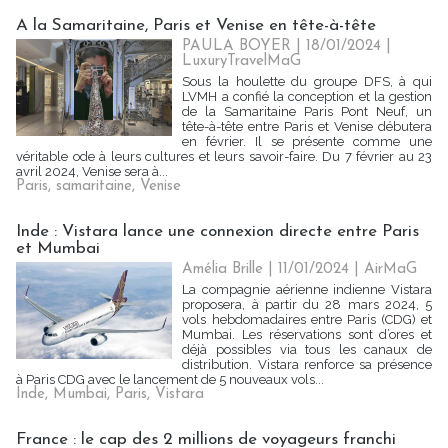
A la Samaritaine, Paris et Venise en tête-à-tête
PAULA BOYER
| 18/01/2024
|
LuxuryTravelMaG
Sous la houlette du groupe DFS, à qui
LVMH a confié la conception et la gestion
de la Samaritaine Paris Pont Neuf, un
tête-à-tête entre Paris et Venise débutera
en février. Il se présente comme une
véritable ode à leurs cultures et leurs savoir-faire. Du 7 février au 23
avril 2024, Venise sera à...
Paris
,
samaritaine
,
Venise
Inde : Vistara lance une connexion directe entre Paris
et Mumbai
Amélia Brille
| 11/01/2024
|
AirMaG
La compagnie aérienne indienne Vistara
proposera, à partir du 28 mars 2024, 5
vols hebdomadaires entre Paris (CDG) et
Mumbai. Les réservations sont d’ores et
déjà possibles via tous les canaux de
distribution. Vistara renforce sa présence
à Paris CDG avec le lancement de 5 nouveaux vols...
Inde
,
Mumbai
,
Paris
,
Vistara
France : le cap des 2 millions de voyageurs franchi