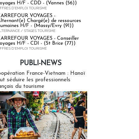
oyages H/F - CDD - (Vannes (56))
FFRES D'EMPLOI TOURISME
CARREFOUR VOYAGES -
lternant(e) Chargé(e) de ressources
umaines H/F - (Massy/Evry (91))
LTERNANCE / STAGES TOURISME
ARREFOUR VOYAGES - Conseiller
oyages H/F - CDI - (St Brice (77))
FFRES D'EMPLOI TOURISME
PUBLI-NEWS
ews
opération France-Vietnam : Hanoï
ut séduire les professionnels
ançais du tourisme