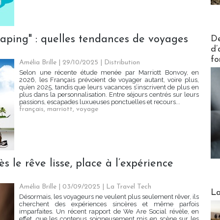
Actus V
-scaping" : quelles tendances de voyages
De
d’
fo
Amélia Brille
| 29/10/2025
|
Distribution
Selon une récente étude menée par Marriott Bonvoy, en
2026, les Français prévoient de voyager autant, voire plus,
qu’en 2025, tandis que leurs vacances s’inscrivent de plus en
plus dans la personnalisation. Entre séjours centrés sur leurs
passions, escapades luxueuses ponctuelles et recours...
français
,
marriott
,
voyage
s le rêve lisse, place à l’expérience
Amélia Brille
| 03/09/2025
|
La Travel Tech
Webinai
La
Désormais, les voyageurs ne veulent plus seulement rêver, ils
cherchent des expériences sincères et même parfois
imparfaites. Un récent rapport de We Are Social révèle, en
effet, que les contenus soigneusement mis en scène sur les