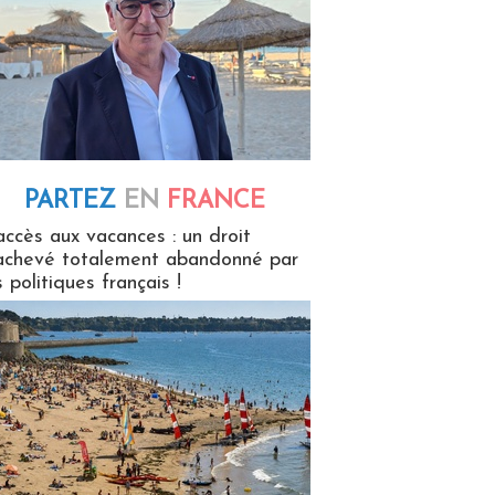
PARTEZ
EN
FRANCE
 en France
accès aux vacances : un droit
achevé totalement abandonné par
s politiques français !