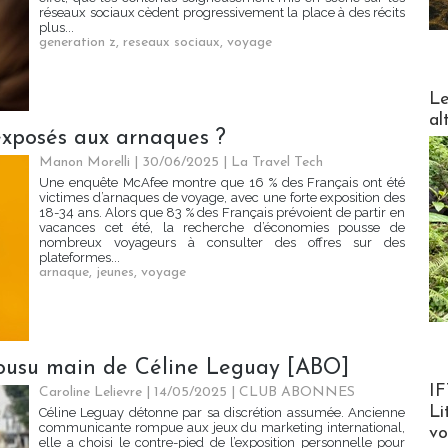
réseaux sociaux cèdent progressivement la place à des récits
plus...
generation z
,
reseaux sociaux
,
voyage
DESTI
Le
al
 exposés aux arnaques ?
Manon Morelli
| 30/06/2025
|
La Travel Tech
Une enquête McAfee montre que 16 % des Français ont été
victimes d’arnaques de voyage, avec une forte exposition des
18-34 ans. Alors que 83 % des Français prévoient de partir en
vacances cet été, la recherche d’économies pousse de
nombreux voyageurs à consulter des offres sur des
plateformes...
arnaque
,
jeunes
,
voyage
cousu main de Céline Leguay [ABO]
Product
IF
Caroline Lelievre
| 14/05/2025
|
CLUB ABONNES
Li
Céline Leguay détonne par sa discrétion assumée. Ancienne
communicante rompue aux jeux du marketing international,
v
elle a choisi le contre-pied de l’exposition personnelle pour