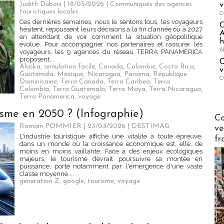
Judith Dubois
| 18/05/2026
|
Communiqués des agences
v
touristiques locales
O
Ces dernières semaines, nous le sentons tous, les voyageurs
hésitent, repoussent leurs décisions à la fin d’année ou à 2027
A
en attendant de voir comment la situation géopolitique
h
évolue. Pour accompagner nos partenaires et rassurer les
A
voyageurs, les 9 agences du réseau TERRA PANAMERICA
proposent...
C
Alaska
,
annulation facile
,
Canada
,
Colombie
,
Costa Rica
,
v
Guatemala
,
Mexique
,
Nicaragua
,
Panama
,
République
O
Dominicaine
,
Terra Canada
,
Terra Caribea
,
Terra
Colombia
,
Terra Guatemala
,
Terra Maya
,
Terra Nicaragua
,
Terra Panamerica
,
voyage
isme en 2050 ? (Infographie)
Publi-n
Co
Romain POMMIER
| 23/03/2026
|
DESTIMAG
ve
L'industrie touristique affiche une vitalité à toute épreuve,
fr
dans un monde où la croissance économique est, elle, de
moins en moins vaillante. Face à des enjeux écologiques
majeurs, le tourisme devrait poursuivre sa montée en
puissance, porté notamment par l'émergence d'une vaste
classe moyenne,...
generation Z
,
google
,
tourisme
,
voyage