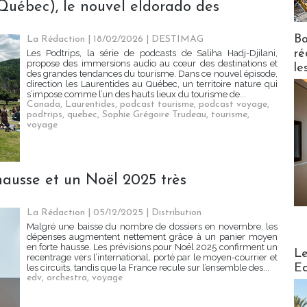
(Québec), le nouvel eldorado des
Bo
La Rédaction | 18/02/2026
|
DESTIMAG
ré
Les Podtrips, la série de podcasts de Saliha Hadj-Djilani,
propose des immersions audio au cœur des destinations et
le
des grandes tendances du tourisme. Dans ce nouvel épisode,
direction les Laurentides au Québec, un territoire nature qui
s’impose comme l’un des hauts lieux du tourisme de...
Canada
,
Laurentides
,
podcast tourisme
,
podcast voyage
,
podtrips
,
quebec
,
Sophie Grégoire Trudeau
,
tourisme
,
voyage
hausse et un Noël 2025 très
La Rédaction
| 05/12/2025
|
Distribution
Malgré une baisse du nombre de dossiers en novembre, les
dépenses augmentent nettement grâce à un panier moyen
en forte hausse. Les prévisions pour Noël 2025 confirment un
Distribu
Le
recentrage vers l’international, porté par le moyen-courrier et
Ed
les circuits, tandis que la France recule sur l’ensemble des...
edv
,
orchestra
,
voyage