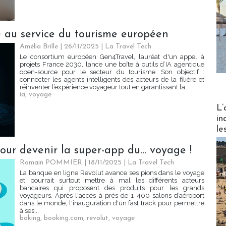
e au service du tourisme européen
Amélia Brille
| 26/11/2025
|
La Travel Tech
Le consortium européen Gen4Travel, lauréat d'un appel à
projets France 2030, lance une boîte à outils d’IA agentique
open-source pour le secteur du tourisme. Son objectif :
connecter les agents intelligents des acteurs de la filière et
réinventer l’expérience voyageur tout en garantissant la...
ia
,
voyage
Partez
L’
in
le
ur devenir la super-app du... voyage !
Romain POMMIER
| 18/11/2025
|
La Travel Tech
La banque en ligne Revolut avance ses pions dans le voyage
et pourrait surtout mettre à mal les différents acteurs
bancaires qui proposent des produits pour les grands
voyageurs. Après l'accès à près de 1 400 salons d’aéroport
dans le monde, l'inauguration d'un fast track pour permettre
à ses...
boking
,
booking.com
,
revolut
,
voyage