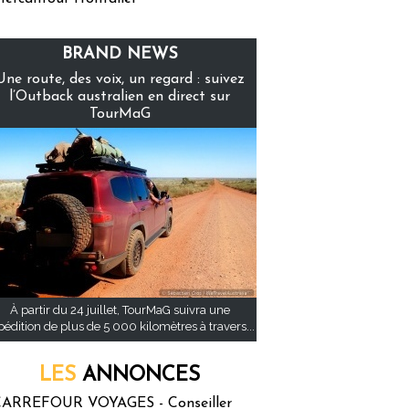
BRAND NEWS
Une route, des voix, un regard : suivez
l’Outback australien en direct sur
TourMaG
À partir du 24 juillet, TourMaG suivra une
pédition de plus de 5 000 kilomètres à travers...
LES
ANNONCES
ARREFOUR VOYAGES - Conseiller