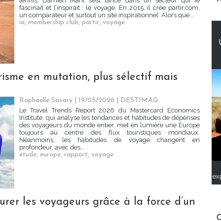
tennis, Damien Marx s’est lancé dans un secteur qui le
fascinait et l’inspirait : le voyage. En 2015, il crée partir.com,
un comparateur et surtout un site inspirationnel. Alors que...
ia
,
membership club
,
partir
,
voyage
isme en mutation, plus sélectif mais
Raphaelle Savary
| 19/05/2026
|
DESTIMAG
Le Travel Trends Report 2026 du Mastercard Economics
Institute, qui analyse les tendances et habitudes de dépenses
des voyageurs du monde entier, met en lumière une Europe
toujours au centre des flux touristiques mondiaux.
Néanmoins, les habitudes de voyage changent en
profondeur, avec des...
étude
,
europe
,
rapport
,
voyage
ex
r les voyageurs grâce à la force d’un
C