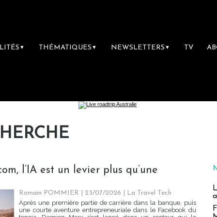
LITÉS
THÉMATIQUES
NEWSLETTERS
TV
A
▼
▼
▼
CHERCHE
om, l’IA est un levier plus qu’une
L
Romain POMMIER
| 23/07/2026
|
La Travel Tech
a
Après une première partie de carrière dans la banque, puis
F
une courte aventure entrepreneuriale dans le Facebook du
M