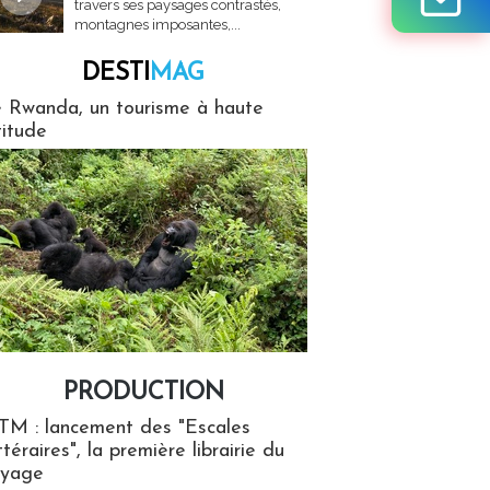
travers ses paysages contrastés,
montagnes imposantes,...
DESTI
MAG
MAG
 Rwanda, un tourisme à haute
titude
PRODUCTION
ion
TM : lancement des "Escales
ttéraires", la première librairie du
oyage