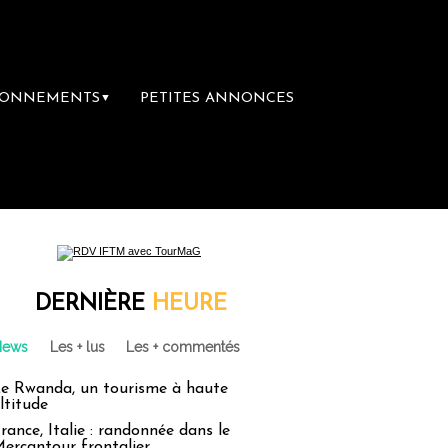
BONNEMENTS
PETITES ANNONCES
▼
DERNIÈRE
HEURE
News
Les + lus
Les + commentés
e Rwanda, un tourisme à haute
ltitude
rance, Italie : randonnée dans le
ercantour frontalier