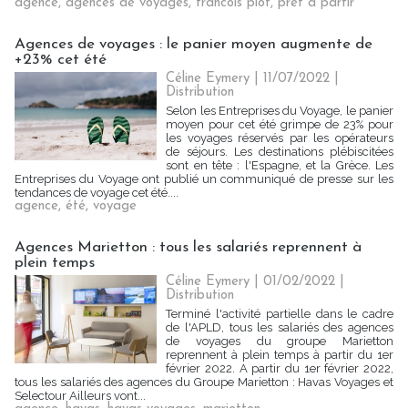
agence
,
agences de voyages
,
francois piot
,
pret a partir
Agences de voyages : le panier moyen augmente de
+23% cet été
Céline Eymery
| 11/07/2022
|
Distribution
Selon les Entreprises du Voyage, le panier
moyen pour cet été grimpe de 23% pour
les voyages réservés par les opérateurs
de séjours. Les destinations plébiscitées
sont en tête : l'Espagne, et la Grèce. Les
Entreprises du Voyage ont publié un communiqué de presse sur les
tendances de voyage cet été....
agence
,
été
,
voyage
Agences Marietton : tous les salariés reprennent à
plein temps
Céline Eymery
| 01/02/2022
|
Distribution
Terminé l'activité partielle dans le cadre
de l'APLD, tous les salariés des agences
de voyages du groupe Marietton
reprennent à plein temps à partir du 1er
février 2022. A partir du 1er février 2022,
tous les salariés des agences du Groupe Marietton : Havas Voyages et
Selectour Ailleurs vont...