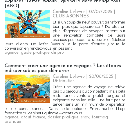
Agences : l'effet "waouh", quand la déco change tout
[ABO]
Caroline Lelievre
| 07/07/2025
|
CLUB ABONNES
Et si un coup de neuf pouvait transformer
bien plus que l’apparence ? De plus en
plus d’agences de voyages misent sur
une rénovation complète de leurs
espaces pour séduire, rassurer et fidéliser
leurs clients. De l’effet “waouh” à la porte d’entrée jusqu’à la
conversion en rendez-vous, en passant...
agence
,
guide pratique du pro
Comment créer une agence de voyages ? Les étapes
indispensables pour démarrer
Caroline Lelievre
| 20/06/2025
|
Distribution
Créer une agence de voyage ne relève
pas du parcours du combattant mais cela
reste une aventure plutôt longue et
exigeante dans laquelle il ne faut pas se
lancer sans un minimum de préparation
et de connaissances. Dans cette optique, Emmanuelle LLop,
fondatrice du cabinet Equinoxe Avocats vous...
agence
,
atout france
,
dossier pratique
,
snav
,
tourmag
pratique