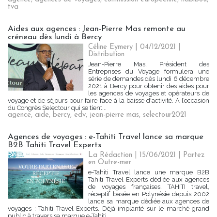
tva
Aides aux agences : Jean-Pierre Mas remonte au
créneau dès lundi à Bercy
Céline Eymery
| 04/12/2021
|
Distribution
Jean-Pierre Mas, Président des
Entreprises du Voyage formulera une
série de demandes dès lundi 6 décembre
2021 à Bercy pour obtenir des aides pour
les agences de voyages et opérateurs de
voyage et de séjours pour faire face à la baisse d'activité. A l’occasion
du Congrès Selectour qui se tient...
agence
,
aide
,
bercy
,
edv
,
jean-pierre mas
,
selectour2021
Agences de voyages : e-Tahiti Travel lance sa marque
B2B Tahiti Travel Experts
La Rédaction
| 15/06/2021
|
Partez
en Outre-mer
e-Tahiti Travel lance une marque B2B
Tahiti Travel Experts dédiée aux agences
de voyages françaises. TAHITI travel,
réceptif basée en Polynésie depuis 2002
lance sa marque dédiée aux agences de
voyages : Tahiti Travel Experts. Déjà implanté sur le marché grand
public à travers sa marque e-Tahiti...