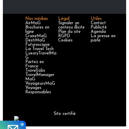
Nos médias
Légal
Utiles
AirMaG
Signaler un
Contact
Brochures en
contenu illicite
Publicité
ligne
Plan du site
Agenda
CruiseMaG
RGPD
La presse en
DestiMaG
Cookies
parle
Futuroscopie
La Travel Tech
LuxuryTravelMa
G
Partez en
France
TravelJobs
TravelManager
MaG
VoyageursMaG
Voyages
Responsables
Site certifié