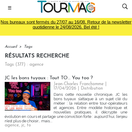
☰
Nos bureaux sont fermés du 27/07 au 16/08. Retour de la newsletter
quotidienne le 24/08/2026. Bel été !
Accueil
>
Tags
RÉSULTATS RECHERCHE
Tags (377) : agence
JC les bons tuyaux : Tout TO… You too ?
Jean-Charles Franchomme |
17/04/2026
|
Distribution
Dans cette nouvelle chronique, JC les
bons tuyaux s’attaque à un sujet clé du
métier : la relation entre tour-opérateurs
et agences. Entre modèle historique et
nouvelles pratiques, il décrypte une
évolution en cours et partage une conviction forte : aujourd’hui, l’enjeu
n’est plus de choisir… mais...
agence
,
jc
,
to