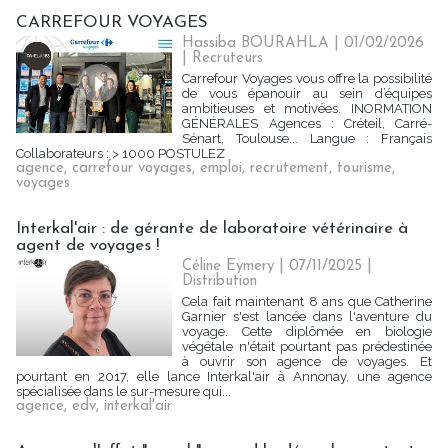
CARREFOUR VOYAGES
Hassiba BOURAHLA | 01/02/2026
|
Recruteurs
Carrefour Voyages vous offre la possibilité
de vous épanouir au sein d’équipes
ambitieuses et motivées. INORMATION
GÉNÉRALES Agences : Créteil, Carré-
Sénart, Toulouse... Langue : Français
Collaborateurs : > 1000 POSTULEZ
agence
,
carrefour voyages
,
emploi
,
recrutement
,
tourisme
,
voyages
Interkal'air : de gérante de laboratoire vétérinaire à
agent de voyages !
Céline Eymery
| 07/11/2025
|
Distribution
Cela fait maintenant 8 ans que Catherine
Garnier s'est lancée dans l'aventure du
voyage. Cette diplômée en biologie
végétale n'était pourtant pas prédestinée
à ouvrir son agence de voyages. Et
pourtant en 2017, elle lance Interkal'air à Annonay, une agence
spécialisée dans le sur-mesure qui...
agence
,
edv
,
interkal'air