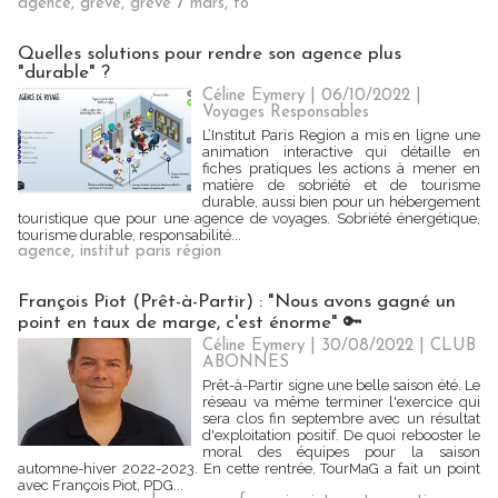
agence
,
greve
,
greve 7 mars
,
to
Quelles solutions pour rendre son agence plus
"durable" ?
Céline Eymery
| 06/10/2022
|
Voyages Responsables
L’Institut Paris Region a mis en ligne une
animation interactive qui détaille en
fiches pratiques les actions à mener en
matière de sobriété et de tourisme
durable, aussi bien pour un hébergement
touristique que pour une agence de voyages. Sobriété énergétique,
tourisme durable, responsabilité...
agence
,
institut paris région
François Piot (Prêt-à-Partir) : "Nous avons gagné un
point en taux de marge, c'est énorme" 🔑
Céline Eymery
| 30/08/2022
|
CLUB
ABONNES
Prêt-à-Partir signe une belle saison été. Le
réseau va même terminer l'exercice qui
sera clos fin septembre avec un résultat
d'exploitation positif. De quoi rebooster le
moral des équipes pour la saison
automne-hiver 2022-2023. En cette rentrée, TourMaG a fait un point
avec François Piot, PDG...