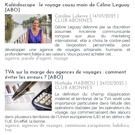
Kaléidoscope : le voyage cousu main de Céline Leguay
[ABO]
Caroline Lelievre
| 14/05/2025
|
CLUB ABONNES
Céline Leguay détonne par sa discrétion
assumée. Ancienne communicante
rompue aux jeux du marketing
international, elle a choisi le contre-pied
de l’exposition personnelle pour
développer une agence de voyages artisanale, humaine, et
profondément fidèle à ses valeurs. Vous pouvez acheter cet...
agence
,
parole d'agent
,
voyage
TVA sur la marge des agences de voyages : comment
éviter les erreurs ? [ABO]
Nathalie HABIBOU
| 24/02/2025
|
CLUB ABONNES
La définition du champ d’application
matériel et territorial de la TVA revêt une
importance particulière dans l’étude des
opérations réalisées par les opérateurs du
voyage, qui commercialisent des séjours
dans plusieurs territoires de l’Union européenne (UE) et en dehors de
l’UE. En effet, la bonne...
agence
,
agences de voyages
,
commission européenne
,
habibou
,
tva