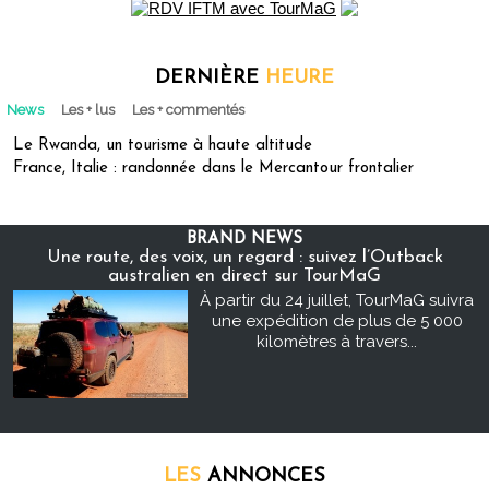
DERNIÈRE
HEURE
News
Les + lus
Les + commentés
Le Rwanda, un tourisme à haute altitude
France, Italie : randonnée dans le Mercantour frontalier
BRAND NEWS
Une route, des voix, un regard : suivez l’Outback
australien en direct sur TourMaG
À partir du 24 juillet, TourMaG suivra
une expédition de plus de 5 000
kilomètres à travers...
LES
ANNONCES