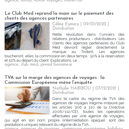
agence
,
havas
,
havas voyages
,
marietton
Le Club Med reprend la main sur le paiement des
clients des agences partenaires
Céline Eymery
| 09/01/2022
|
Distribution
Petite révolution dans l'univers des
relations producteurs - distributeurs. Les
clients des agences partenaires du Club
Med devront régler directement la
marque au Trident. Les agences
toucheront, elles, la commission en deux temps : 50% à la réservation
et 50% au départ du client. Explications. Le...
agence
,
club med
,
jawad benameur
TVA sur la marge des agences de voyages : la
Commission Européenne mène l’enquête
Nathalie HABIBOU
| 07/12/2021
|
Distribution
Dans le cadre du régime de TVA des
agences de voyages (régime instauré par
les articles 306 à 310 de la Directive
2006/112/CE), toutes les opérations
effectuées par une agence de voyages,
qui agit en son nom propre (intermédiation opaque), sont des
prestations uniques relevant du régime de la TVA...
agence
,
agences de voyages
,
commission européenne
,
habibou
,