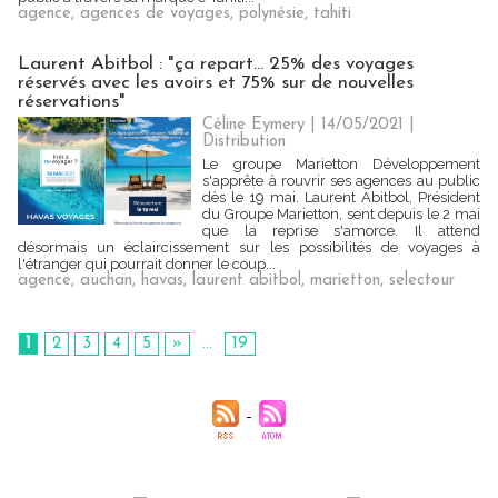
agence
,
agences de voyages
,
polynésie
,
tahiti
Laurent Abitbol : "ça repart... 25% des voyages
réservés avec les avoirs et 75% sur de nouvelles
réservations"
Céline Eymery
| 14/05/2021
|
Distribution
Le groupe Marietton Développement
s'apprête à rouvrir ses agences au public
dès le 19 mai. Laurent Abitbol, Président
du Groupe Marietton, sent depuis le 2 mai
que la reprise s'amorce. Il attend
désormais un éclaircissement sur les possibilités de voyages à
l'étranger qui pourrait donner le coup...
agence
,
auchan
,
havas
,
laurent abitbol
,
marietton
,
selectour
1
2
3
4
5
»
...
19