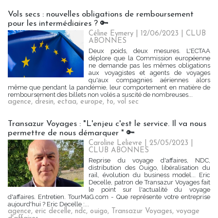
Vols secs : nouvelles obligations de remboursement
pour les intermédiaires ? 🔑
Céline Eymery
| 12/06/2023
|
CLUB
ABONNES
Deux poids, deux mesures. L'ECTAA
déplore que la Commission européenne
ne demande pas les mêmes obligations
aux voyagistes et agents de voyages
qu'aux compagnies aériennes alors
même que pendant la pandémie, leur comportement en matière de
remboursement des billets non volés a suscité de nombreuses...
agence
,
dresin
,
ectaa
,
europe
,
to
,
vol sec
Transazur Voyages : "L'enjeu c'est le service. Il va nous
permettre de nous démarquer " 🔑
Caroline Lelievre
| 25/05/2023
|
CLUB ABONNES
Reprise du voyage d'affaires, NDC,
distribution des Ouigo, libéralisation du
rail, évolution du business model... Eric
Decelle, patron de Transazur Voyages fait
le point sur l'actualité du voyage
d'affaires. Entretien. TourMaG.com - Que représente votre entreprise
aujourd'hui ? Eric Decelle :...
agence
,
eric decelle
,
ndc
,
ouigo
,
Transazur Voyages
,
voyage