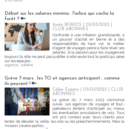
d'affaires
Débat sur les salaires minima : l'arbre qui cache la
forêt ? 🔑
Anaïs BORIOS
| 05/05/2023
|
CLUB ABONNES
Confronté à une inflation grandissante, à
un pouvoir d’achat en berne et à des
responsabilités de haut vol, le métier
d'agent de voyages peine à faire rêver ses
salariés. Si la passion pour les voyages est
toujours là, elle ne peut pas justifier à elle seule tout le poids qui pèse
sur les épaules...
agence
,
salaire
Grève 7 mars : les TO et agences anticipent... comme
ils peuvent ! 🔑
Céline Eymery
| 03/03/2023
|
CLUB
ABONNES
La grève du 7 mars 2023 s'annonce
suivie. Les agences de voyages et tour-
opérateurs tentent d'anticiper au mieux
les éventuelles annulations de vols. Tous
ont pris contact avec leurs clients pour
tenter de décaler la veille, les vols ou les préacheminements. Mais la
mission s'avère parfois...