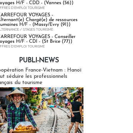
oyages H/F - CDD - (Vannes (56))
FFRES D'EMPLOI TOURISME
CARREFOUR VOYAGES -
lternant(e) Chargé(e) de ressources
umaines H/F - (Massy/Evry (91))
LTERNANCE / STAGES TOURISME
ARREFOUR VOYAGES - Conseiller
oyages H/F - CDI - (St Brice (77))
FFRES D'EMPLOI TOURISME
PUBLI-NEWS
ews
opération France-Vietnam : Hanoï
ut séduire les professionnels
ançais du tourisme