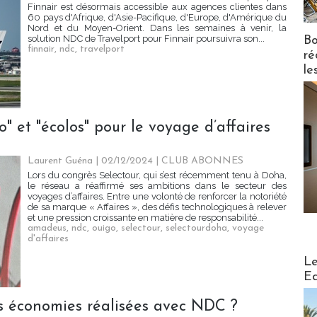
Finnair est désormais accessible aux agences clientes dans
60 pays d'Afrique, d'Asie-Pacifique, d'Europe, d'Amérique du
Nord et du Moyen-Orient. Dans les semaines à venir, la
solution NDC de Travelport pour Finnair poursuivra son...
Bo
finnair
,
ndc
,
travelport
ré
le
o" et "écolos" pour le voyage d’affaires
Laurent Guéna
| 02/12/2024
|
CLUB ABONNES
Lors du congrès Selectour, qui s’est récemment tenu à Doha,
le réseau a réaffirmé ses ambitions dans le secteur des
voyages d’affaires. Entre une volonté de renforcer la notoriété
de sa marque « Affaires », des défis technologiques à relever
et une pression croissante en matière de responsabilité...
amadeus
,
ndc
,
ouigo
,
selectour
,
selectourdoha
,
voyage
d'affaires
Distribu
Le
Ed
les économies réalisées avec NDC ?