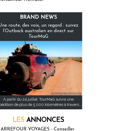
BRAND NEWS
Une route, des voix, un regard : suivez
l’Outback australien en direct sur
TourMaG
À partir du 24 juillet, TourMaG suivra une
pédition de plus de 5 000 kilomètres à travers...
LES
ANNONCES
ARREFOUR VOYAGES - Conseiller