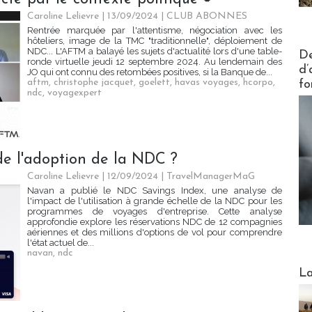
Caroline Lelievre
| 13/09/2024
|
CLUB ABONNES
Rentrée marquée par l'attentisme, négociation avec les
hôteliers, image de la TMC "traditionnelle", déploiement de
Actus V
NDC... L'AFTM a balayé les sujets d'actualité lors d'une table-
De
ronde virtuelle jeudi 12 septembre 2024. Au lendemain des
d’
JO qui ont connu des retombées positives, si la Banque de...
aftm
,
christophe jacquet
,
goelett
,
havas voyages
,
hcorpo
,
fo
ndc
,
voyagexpert
de l'adoption de la NDC ?
Caroline Lelievre
| 12/09/2024
|
TravelManagerMaG
Navan a publié le NDC Savings Index, une analyse de
l'impact de l'utilisation à grande échelle de la NDC pour les
programmes de voyages d'entreprise. Cette analyse
approfondie explore les réservations NDC de 12 compagnies
aériennes et des millions d'options de vol pour comprendre
l'état actuel de...
navan
,
ndc
Webinai
La