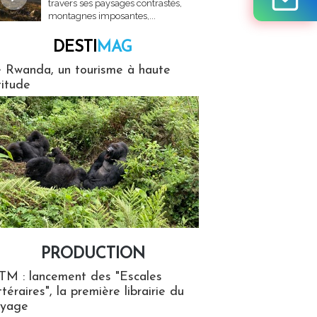
travers ses paysages contrastés,
montagnes imposantes,...
DESTI
MAG
MAG
 Rwanda, un tourisme à haute
titude
PRODUCTION
ion
TM : lancement des "Escales
ttéraires", la première librairie du
oyage