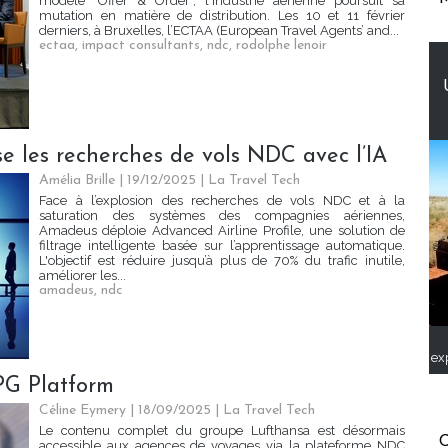
modèle "Offer & Order", l'industrie aérienne poursuit sa
mutation en matière de distribution. Les 10 et 11 février
derniers, à Bruxelles, l’ECTAA (European Travel Agents’ and...
ectaa
,
impact consultants
,
ndc
,
rodolphe lenoir
les recherches de vols NDC avec l’IA
Amélia Brille
| 19/12/2025
|
La Travel Tech
Face à l’explosion des recherches de vols NDC et à la
saturation des systèmes des compagnies aériennes,
Amadeus déploie Advanced Airline Profile, une solution de
filtrage intelligente basée sur l’apprentissage automatique.
L'objectif est réduire jusqu’à plus de 70% du trafic inutile,
améliorer les...
amadeus
,
ndc
ex
PG Platform
Céline Eymery
| 18/09/2025
|
La Travel Tech
Le contenu complet du groupe Lufthansa est désormais
C
accessible aux agences de voyages via la plateforme NDC