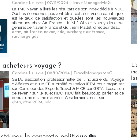
Caroline Lelievre
| 07/11/2024
|
TravelManagerMaG
La TMC Navan a livré les résultats de son index dédié à NDC.
Quelles économies peuvent-être réalisées via ce canal, quel
est le taux de satisfaction et quelles sont les nouveautés
attendues chez Air France - KLM ? Olivier Nairey directeur
général de Navan France et Guilhem Mallet, directeur des...
aftm
,
air france
,
navan
,
ndc
,
surcharge air france
,
surcharge gds
Partez
ux acheteurs voyage ?
L’
in
Caroline Lelievre
| 08/10/2024
|
TravelManagerMaG
le
GBTA, association professionnelle de l'industrie du Voyage
d'Affaires et du MICE a profité du salon IFTM pour organiser
son Carrefour des Experts Travel & MICE par GBTA. L’occasion
de revenir sur le sujet NDC. NDC fait beaucoup parler, et ce
depuis une dizaine d’années. Ces derniers mois, son...
gbta
,
iftm 2024
,
ndc
cté par le contexte politique 🔑