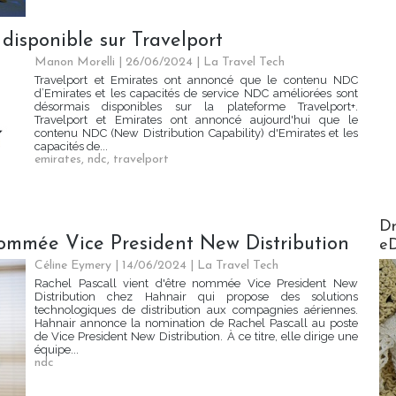
disponible sur Travelport
Manon Morelli
| 26/06/2024
|
La Travel Tech
Travelport et Emirates ont annoncé que le contenu NDC
d’Emirates et les capacités de service NDC améliorées sont
désormais disponibles sur la plateforme Travelport+.
Travelport et Emirates ont annoncé aujourd'hui que le
contenu NDC (New Distribution Capability) d'Emirates et les
capacités de...
emirates
,
ndc
,
travelport
AirMa
Dr
nommée Vice President New Distribution
e
Céline Eymery
| 14/06/2024
|
La Travel Tech
Rachel Pascall vient d'être nommée Vice President New
Distribution chez Hahnair qui propose des solutions
technologiques de distribution aux compagnies aériennes.
Hahnair annonce la nomination de Rachel Pascall au poste
de Vice President New Distribution. À ce titre, elle dirige une
équipe...
ndc