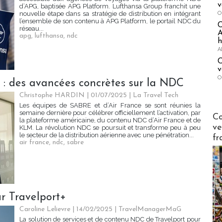
v
d’APG, baptisée APG Platform. Lufthansa Group franchit une
O
nouvelle étape dans sa stratégie de distribution en intégrant
l’ensemble de son contenu à APG Platform, le portail NDC du
réseau...
A
apg
,
lufthansa
,
ndc
h
A
C
v
O
 : des avancées concrètes sur la NDC
Christophe HARDIN
| 01/07/2025
|
La Travel Tech
Les équipes de SABRE et d’Air France se sont réunies la
semaine dernière pour célébrer officiellement l’activation, par
Publi-n
Co
la plateforme américaine, du contenu NDC d’Air France et de
ve
KLM. La révolution NDC se poursuit et transforme peu à peu
le secteur de la distribution aérienne avec une pénétration...
fr
air france
,
ndc
,
sabre
ur Travelport+
Caroline Lelievre
| 14/02/2025
|
TravelManagerMaG
La solution de services et de contenu NDC de Travelport pour