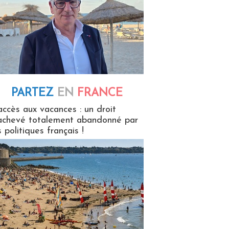
PARTEZ
EN
FRANCE
 en France
accès aux vacances : un droit
achevé totalement abandonné par
s politiques français !