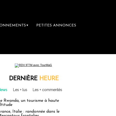
BONNEMENTS
PETITES ANNONCES
▼
DERNIÈRE
HEURE
News
Les + lus
Les + commentés
e Rwanda, un tourisme à haute
ltitude
rance, Italie : randonnée dans le
ercantour frontalier