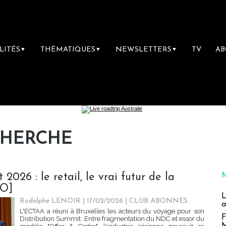
LITÉS
THÉMATIQUES
NEWSLETTERS
TV
A
▼
▼
▼
CHERCHE
026 : le retail, le vrai futur de la
BO]
L
Rodolphe LENOIR | 17/02/2026
|
CLUB ABONNES
a
L'ECTAA a réuni à Bruxelles les acteurs du voyage pour son
F
Distribution Summit. Entre fragmentation du NDC et essor du
M