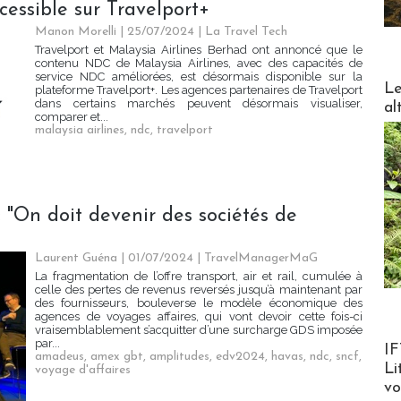
cessible sur Travelport+
Manon Morelli
| 25/07/2024
|
La Travel Tech
Travelport et Malaysia Airlines Berhad ont annoncé que le
contenu NDC de Malaysia Airlines, avec des capacités de
service NDC améliorées, est désormais disponible sur la
DESTI
Le
plateforme Travelport+. Les agences partenaires de Travelport
dans certains marchés peuvent désormais visualiser,
al
comparer et...
malaysia airlines
,
ndc
,
travelport
: "On doit devenir des sociétés de
Laurent Guéna
| 01/07/2024
|
TravelManagerMaG
La fragmentation de l’offre transport, air et rail, cumulée à
celle des pertes de revenus reversés jusqu’à maintenant par
des fournisseurs, bouleverse le modèle économique des
agences de voyages affaires, qui vont devoir cette fois-ci
vraisemblablement s’acquitter d’une surcharge GDS imposée
Product
par...
IF
amadeus
,
amex gbt
,
amplitudes
,
edv2024
,
havas
,
ndc
,
sncf
,
Li
voyage d'affaires
v