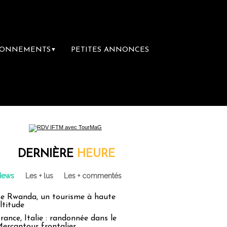
BONNEMENTS
PETITES ANNONCES
▼
DERNIÈRE
HEURE
News
Les + lus
Les + commentés
e Rwanda, un tourisme à haute
ltitude
rance, Italie : randonnée dans le
ercantour frontalier