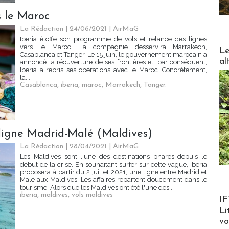
s le Maroc
La Rédaction
| 24/06/2021
|
AirMaG
Iberia étoffe son programme de vols et relance des lignes
DESTI
vers le Maroc. La compagnie desservira Marrakech,
Le
Casablanca et Tanger. Le 15 juin, le gouvernement marocain a
al
annoncé la réouverture de ses frontières et, par conséquent,
Iberia a repris ses opérations avec le Maroc. Concrètement,
la...
Casablanca
,
iberia
,
maroc
,
Marrakech
,
Tanger.
 ligne Madrid-Malé (Maldives)
La Rédaction
| 28/04/2021
|
AirMaG
Les Maldives sont l'une des destinations phares depuis le
début de la crise. En souhaitant surfer sur cette vague, Iberia
proposera à partir du 2 juillet 2021, une ligne entre Madrid et
Malé aux Maldives. Les affaires repartent doucement dans le
tourisme. Alors que les Maldives ont été l'une des...
iberia
,
maldives
,
vols maldives
Product
IF
Li
v