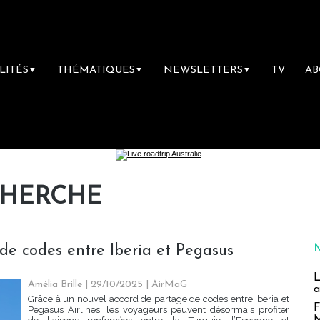
LITÉS
THÉMATIQUES
NEWSLETTERS
TV
A
▼
▼
▼
CHERCHE
de codes entre Iberia et Pegasus
L
Amélia Brille
| 29/10/2025
|
AirMaG
a
Grâce à un nouvel accord de partage de codes entre Iberia et
F
Pegasus Airlines, les voyageurs peuvent désormais profiter
M