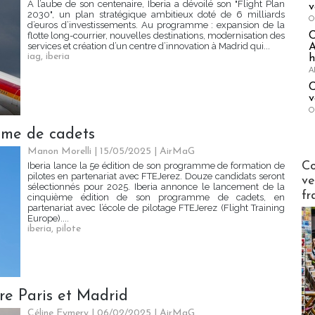
À l’aube de son centenaire, Iberia a dévoilé son "Flight Plan
v
2030", un plan stratégique ambitieux doté de 6 milliards
O
d’euros d’investissements. Au programme : expansion de la
flotte long-courrier, nouvelles destinations, modernisation des
services et création d’un centre d’innovation à Madrid qui...
A
iag
,
iberia
h
A
C
v
O
mme de cadets
Manon Morelli
| 15/05/2025
|
AirMaG
Publi-n
Co
Iberia lance la 5e édition de son programme de formation de
pilotes en partenariat avec FTEJerez. Douze candidats seront
ve
sélectionnés pour 2025. Iberia annonce le lancement de la
fr
cinquième édition de son programme de cadets, en
partenariat avec l’école de pilotage FTEJerez (Flight Training
Europe)....
iberia
,
pilote
tre Paris et Madrid
Céline Eymery
| 06/02/2025
|
AirMaG