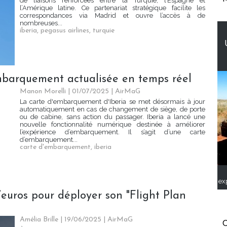
de liaisons renforcées entre la Turquie, l’Espagne et
l’Amérique latine. Ce partenariat stratégique facilite les
correspondances via Madrid et ouvre l’accès à de
nombreuses...
iberia
,
pegasus airlines
,
turquie
embarquement actualisée en temps réel
Manon Morelli
| 01/07/2025
|
AirMaG
La carte d'embarquement d'Iberia se met désormais à jour
automatiquement en cas de changement de siège, de porte
ou de cabine, sans action du passager. Iberia a lancé une
nouvelle fonctionnalité numérique destinée à améliorer
l’expérience d’embarquement. Il s’agit d’une carte
d’embarquement...
carte d'embarquement
,
iberia
ex
d’euros pour déployer son "Flight Plan
Amélia Brille
| 19/06/2025
|
AirMaG
C