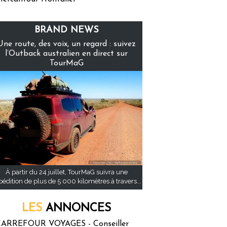
BRAND NEWS
Une route, des voix, un regard : suivez
l’Outback australien en direct sur
TourMaG
À partir du 24 juillet, TourMaG suivra une
pédition de plus de 5 000 kilomètres à travers...
LES
ANNONCES
ARREFOUR VOYAGES - Conseiller