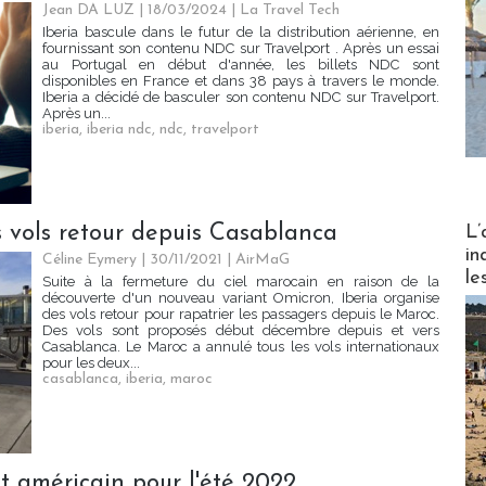
Jean DA LUZ
| 18/03/2024
|
La Travel Tech
Iberia bascule dans le futur de la distribution aérienne, en
fournissant son contenu NDC sur Travelport . Après un essai
au Portugal en début d'année, les billets NDC sont
disponibles en France et dans 38 pays à travers le monde.
Iberia a décidé de basculer son contenu NDC sur Travelport.
Après un...
iberia
,
iberia ndc
,
ndc
,
travelport
Partez
s vols retour depuis Casablanca
L’
in
Céline Eymery
| 30/11/2021
|
AirMaG
le
Suite à la fermeture du ciel marocain en raison de la
découverte d'un nouveau variant Omicron, Iberia organise
des vols retour pour rapatrier les passagers depuis le Maroc.
Des vols sont proposés début décembre depuis et vers
Casablanca. Le Maroc a annulé tous les vols internationaux
pour les deux...
casablanca
,
iberia
,
maroc
nt américain pour l'été 2022