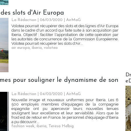
des slots d'Air Europa
La Rédaction
| 06/03/2020
|
AirMaG
Volotea pourrait récupérer des slots et des lignes d'Air Europa
dans le cadre d'un accord qui faite suite à son acquisition par
Iberia. Objectif : faciliter l'approbation de cette opération par
les autorités de concurrence de la Commission Européenne.
Volotea pourrait récupérer les slots d'Air...
air europa
,
iberia
,
volotea
AirMa
Dr
rmes pour souligner le dynamisme de son
e
La Rédaction
| 04/02/2020
|
AirMaG
Nouvelle image et nouveaux uniformes pour Iberia. Les 6
500 employés membres d'équipages de la compagnie
espagnole ont pu apercevoir leurs nouvelles tenues
soulignant leur excellence et leur serviabilité. Alors que le
froid est de retour en France, le personnel d'équipage d'Iberia
a pu découvrir...
fashion week
,
iberia
,
Teresa Helbig