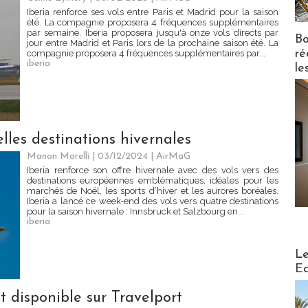
Iberia renforce ses vols entre Paris et Madrid pour la saison
été. La compagnie proposera 4 fréquences supplémentaires
par semaine. Iberia proposera jusqu'à onze vols directs par
Bo
jour entre Madrid et Paris lors de la prochaine saison été. La
ré
compagnie proposera 4 fréquences supplémentaires par...
iberia
le
lles destinations hivernales
Manon Morelli
| 03/12/2024
|
AirMaG
Iberia renforce son offre hivernale avec des vols vers des
destinations européennes emblématiques, idéales pour les
marchés de Noël, les sports d’hiver et les aurores boréales.
Iberia a lancé ce week-end des vols vers quatre destinations
pour la saison hivernale : Innsbruck et Salzbourg en...
iberia
Distribu
Le
Ed
t disponible sur Travelport