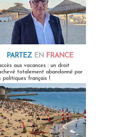
PARTEZ
EN
FRANCE
 en France
accès aux vacances : un droit
achevé totalement abandonné par
s politiques français !