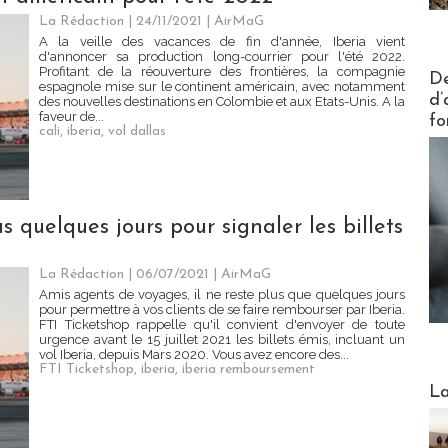
La Rédaction
| 24/11/2021
|
AirMaG
A la veille des vacances de fin d'année, Iberia vient
d'annoncer sa production long-courrier pour l'été 2022.
Actus V
Profitant de la réouverture des frontières, la compagnie
De
espagnole mise sur le continent américain, avec notamment
d’
des nouvelles destinations en Colombie et aux Etats-Unis. A la
faveur de...
fo
cali
,
iberia
,
vol dallas
 quelques jours pour signaler les billets
La Rédaction
| 06/07/2021
|
AirMaG
Amis agents de voyages, il ne reste plus que quelques jours
pour permettre à vos clients de se faire rembourser par Iberia.
FTI Ticketshop rappelle qu'il convient d'envoyer de toute
urgence avant le 15 juillet 2021 les billets émis, incluant un
vol Iberia, depuis Mars 2020. Vous avez encore des...
FTI Ticketshop
,
iberia
,
iberia remboursement
Webinai
La