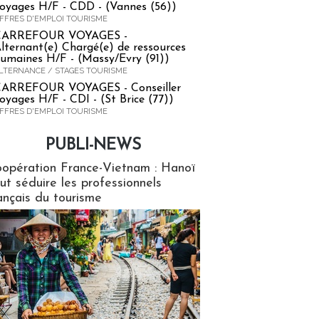
oyages H/F - CDD - (Vannes (56))
FFRES D'EMPLOI TOURISME
CARREFOUR VOYAGES -
lternant(e) Chargé(e) de ressources
umaines H/F - (Massy/Evry (91))
LTERNANCE / STAGES TOURISME
ARREFOUR VOYAGES - Conseiller
oyages H/F - CDI - (St Brice (77))
FFRES D'EMPLOI TOURISME
PUBLI-NEWS
ews
opération France-Vietnam : Hanoï
ut séduire les professionnels
ançais du tourisme