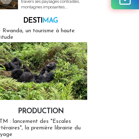
travers ses paysages contrastés,
montagnes imposantes,...
DESTI
MAG
MAG
 Rwanda, un tourisme à haute
titude
PRODUCTION
ion
TM : lancement des "Escales
ttéraires", la première librairie du
oyage