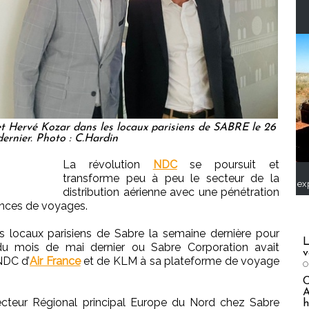
et Hervé Kozar dans les locaux parisiens de SABRE le 26
dernier. Photo : C.Hardin
La révolution
NDC
se poursuit et
transforme peu à peu le secteur de la
ex
distribution aérienne avec une pénétration
ences de voyages.
 locaux parisiens de Sabre la semaine dernière pour
L
u mois de mai dernier ou Sabre Corporation avait
v
NDC d’
Air France
et de KLM à sa plateforme de voyage
O
A
cteur Régional principal Europe du Nord chez Sabre
h