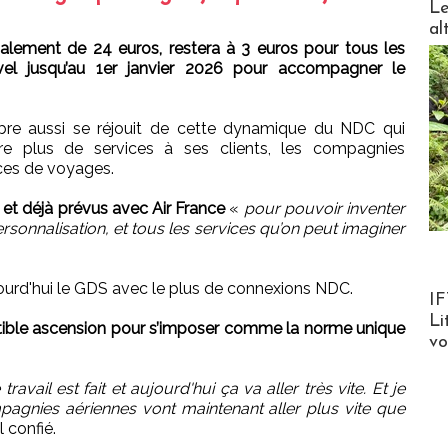
Le
al
malement de 24 euros, restera à 3 euros pour tous les
el jusqu’au 1er janvier 2026 pour accompagner le
bre aussi se réjouit de cette dynamique du NDC qui
ore plus de services à ses clients, les compagnies
nces de voyages.
et déjà prévus avec Air France
«
pour pouvoir inventer
onnalisation, et tous les services qu’on peut imaginer
ourd'hui le GDS avec le plus de connexions NDC.
Product
IF
Li
stible ascension pour s’imposer comme la norme unique
v
ravail est fait et aujourd'hui ça va aller très vite. Et je
mpagnies aériennes vont maintenant aller plus vite que
l confié.