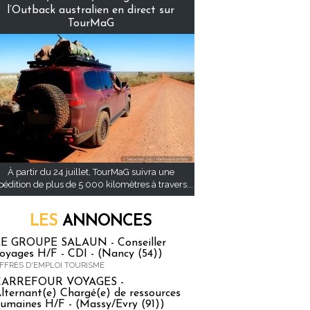
l’Outback australien en direct sur
TourMaG
À partir du 24 juillet, TourMaG suivra une
pédition de plus de 5 000 kilomètres à travers...
LES
ANNONCES
E GROUPE SALAUN - Conseiller
oyages H/F - CDI - (Nancy (54))
FFRES D'EMPLOI TOURISME
CARREFOUR VOYAGES -
lternant(e) Chargé(e) de ressources
umaines H/F - (Massy/Evry (91))