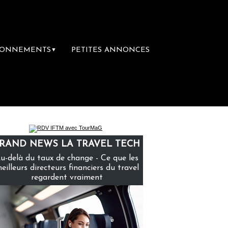
BONNEMENTS
PETITES ANNONCES
▼
ière librairie du voyage
Le groupe Sainte
RAND NEWS LA TRAVEL TECH
u-delà du taux de change - Ce que les
eilleurs directeurs financiers du travel
regardent vraiment