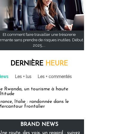
Et comment faire travailler une trésorerie
rmante sans prendre de risques inutiles. Début
2025,...
DERNIÈRE
HEURE
News
Les + lus
Les + commentés
e Rwanda, un tourisme à haute
ltitude
rance, Italie : randonnée dans le
ercantour frontalier
BRAND NEWS
Une route, des voix, un regard : suivez