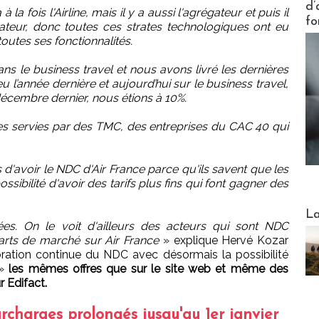
d’
 la fois l'Airline, mais il y a aussi l'agrégateur et puis il
fo
rateur, donc toutes ces strates technologiques ont eu
outes ses fonctionnalités.
ans le business travel et nous avons livré les dernières
 l’année dernière et aujourd’hui sur le business travel,
décembre dernier, nous étions à 10%.
es servies par des TMC, des entreprises du CAC 40 qui
'avoir le NDC d'Air France parce qu'ils savent que les
ossibilité d'avoir des tarifs plus fins qui font gagner des
Webinai
La
es. On le voit d'ailleurs des acteurs qui sont NDC
parts de marché sur Air France
» explique Hervé Kozar
ioration continue du NDC avec désormais la possibilité
»
les mêmes offres que sur le site web et même des
r Edifact.
rcharges prolongés jusqu'au 1er janvier
DESTI