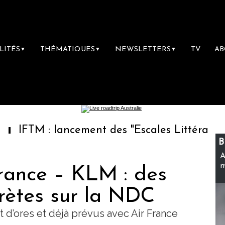
LITÉS
THÉMATIQUES
NEWSLETTERS
TV
A
▼
▼
▼
 lancement des "Escales Littéraires", la prem
B
A
m
France – KLM : des
rètes sur la NDC
d’ores et déjà prévus avec Air France