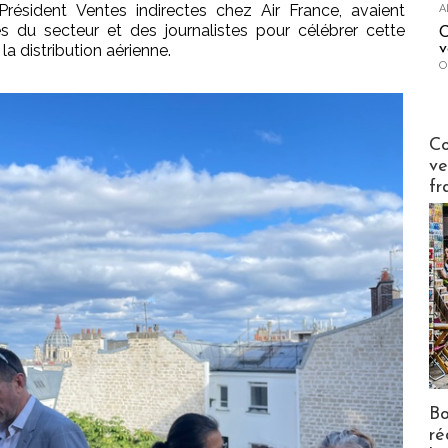
résident Ventes indirectes chez Air France, avaient
A
es du secteur et des journalistes pour célébrer cette
C
v
a distribution aérienne.
O
Publi-n
Co
ve
fr
Bo
ré