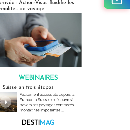
arrivée : Action-Visas fluidifie les
rmalités de voyage
WEBINAIRES
res
 Suisse en trois étapes
Facilement accessible depuis la
France, la Suisse se découvre à
travers ses paysages contrastés,
montagnes imposantes,...
DESTI
MAG
MAG