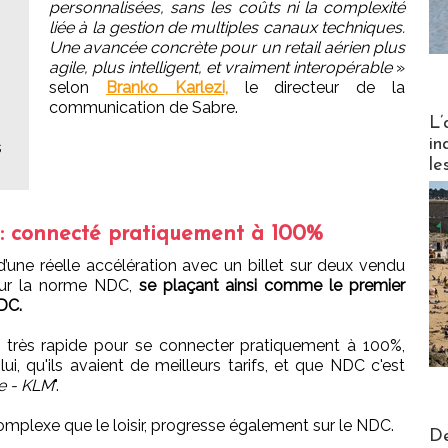
personnalisées, sans les coûts ni la complexité
liée à la gestion de multiples canaux techniques.
Une avancée concrète pour un retail aérien plus
agile, plus intelligent, et vraiment interopérable
»
selon
Branko Karlezi,
le directeur de la
communication de Sabre.
Partez
L’
in
s
le
 : connecté pratiquement à 100%
’une réelle accélération avec un billet sur deux vendu
sur la norme NDC,
se plaçant ainsi comme le premier
DC.
é très rapide pour se connecter pratiquement à 100%,
lui, qu'ils avaient de meilleurs tarifs, et que NDC c'est
ce - KLM
".
omplexe que le loisir, progresse également sur le NDC.
Actus V
De