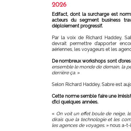
2026
Edifact, dont la surcharge est nor
acteurs du segment business trav
déploiement progressif.
Par la voix de Richard Haddey, Sa
devrait permettre d’apporter enc
aériennes, les voyageurs et les age
De nombreux workshops sont d’ores 
ensemble le monde de demain, la pers
derrière ça.
»
Selon Richard Haddey, Sabre est auj
Cette norme semble faire une irrési
d’ici quelques années.
«
On voit un effet boule de neige, le t
dirais que la technologie et les co
les agences de voyages
. » nous a-t-i