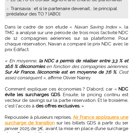
Transavia : et si le partenaire devenait... le principal
prédateur des TO ? [ABO]
Dans le cadre de son etude «
Navan Saving Index
», la
TMC a analysé sur une période de trois mois l’activité NDC
de 12 compagnies aériennes sur sa plateforme. Pour
chaque réservation, Navan a comparé le prix NDC avec le
prix Edifact.
« En moyenne,
la NDC a permis de réaliser entre 3,3 % et
16,6 % d’économies
en fonction des compagnies aériennes.
Sur Air France, l’économie est en moyenne de 7,6 %.
C’est
assez conséquent »
, affirme Olivier Nairey.
Comment expliquer ces économies ? D’abord, car «
NDC
évite les surcharges GDS
. Ensuite, le pricing continu est
vecteur de savings sur la partie réservation. Et le troisième,
c'est l'accès à
des offres exclusives.
»
Repoussée à plusieurs reprises,
Air France appliquera une
surcharge de transition
sur les billets GDS à partir du 1er
janvier 2025 de 3€, avant la mise en place d’une surcharge