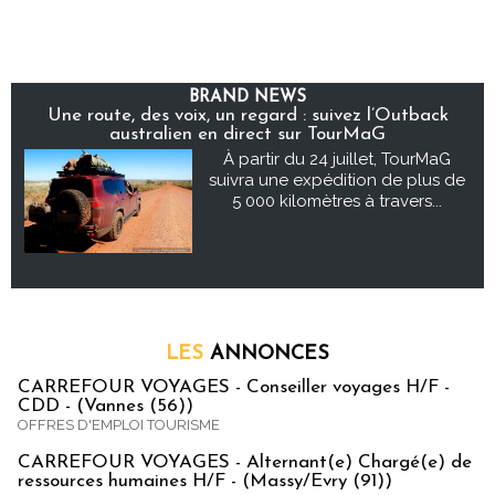
BRAND NEWS
Une route, des voix, un regard : suivez l’Outback
australien en direct sur TourMaG
À partir du 24 juillet, TourMaG
suivra une expédition de plus de
5 000 kilomètres à travers...
LES
ANNONCES
CARREFOUR VOYAGES - Conseiller voyages H/F -
CDD - (Vannes (56))
OFFRES D'EMPLOI TOURISME
CARREFOUR VOYAGES - Alternant(e) Chargé(e) de
ressources humaines H/F - (Massy/Evry (91))