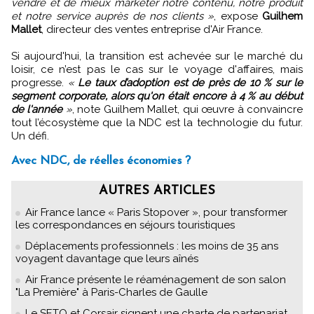
vendre et de mieux marketer notre contenu, notre produit
et notre service auprès de nos clients »
, expose
Guilhem
Mallet
, directeur des ventes entreprise d'Air France.
Si aujourd'hui, la transition est achevée sur le marché du
loisir, ce n’est pas le cas sur le voyage d'affaires, mais
progresse.
«
Le taux d’adoption est de près de 10 % sur le
segment corporate, alors qu'on était encore à 4 % au début
de l'année
»
, note Guilhem Mallet, qui œuvre à convaincre
tout l’écosystème que la NDC est la technologie du futur.
Un défi.
Avec NDC, de réelles économies ?
AUTRES ARTICLES
Air France lance « Paris Stopover », pour transformer
les correspondances en séjours touristiques
Déplacements professionnels : les moins de 35 ans
voyagent davantage que leurs aînés
Air France présente le réaménagement de son salon
"La Première" à Paris-Charles de Gaulle
Le SETO et Corsair signent une charte de partenariat