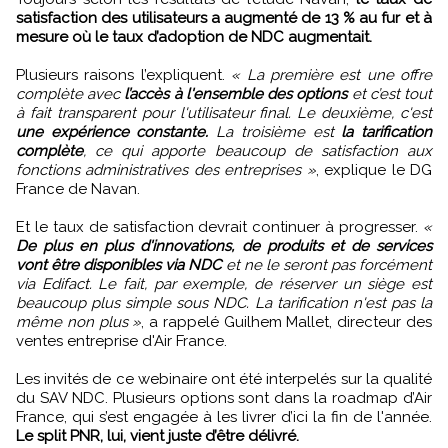
satisfaction des utilisateurs a augmenté de 13 % au fur et à
mesure où le taux d’adoption de NDC augmentait.
Plusieurs raisons l’expliquent.
« La première est une offre
complète avec
l’accès à l'ensemble des options
et c’est tout
à fait transparent pour l'utilisateur final. Le deuxième, c'est
une expérience constante.
La troisième est
la tarification
complète
, ce qui apporte beaucoup de satisfaction aux
fonctions administratives des entreprises »
, explique le DG
France de Navan.
Et le taux de satisfaction devrait continuer à progresser.
«
De plus en plus d'innovations, de produits et de services
vont être disponibles via NDC
et ne le seront pas forcément
via Edifact. Le fait, par exemple, de réserver un siège est
beaucoup plus simple sous NDC. La tarification n'est pas la
même non plus »
, a rappelé Guilhem Mallet, directeur des
ventes entreprise d'Air France.
Les invités de ce webinaire ont été interpelés sur la qualité
du SAV NDC. Plusieurs options sont dans la roadmap d’Air
France, qui s’est engagée à les livrer d’ici la fin de l'année.
Le split PNR, lui, vient juste d’être délivré.