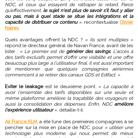
NDC, et ceux qui essayent de rattraper le retard. Parce
qu’effectivement,
le sujet n'est plus de savoir s'il faut y aller
ou pas, mais à quel stade se situe les intégrations et la
capacité de distribuer ce contenu
»
, recontextualise
Olivier
Nairey
.
Quels avantages offrent la NDC ?
« Ils sont multiples »
répond le directeur général de Navan France, avant de les
lister :
« Le premier est de
générer des savings
. L'accès à
des tarifs exclusifs permet d'offrir une visibilité et une offre
beaucoup plus large à l'utilisateur final. Il est aussi important
de mentionner que quelques compagnies aériennes
commencent à se retirer des canaux GDS et Edifact. »
Eviter le leakage
est le deuxième point.
« La capacité à
avoir l'ensemble des tarifs disponibles sur une seule et
même plateforme améliore la traçabilité des voyageurs et
aussi la consolidation des dépenses. Enfin, NDC
améliore
l'expérience utilisateur
»
, détaille-t-il.
Air France KLM
, a été l’une des premières compagnies à se
pencher sur la mise en place de NDC, pour
« utiliser une
technologie plus moderne, qui nous permet de mieux