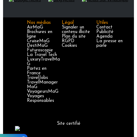
Nos médias
Légal
Utiles
AirMaG
Signaler un
Contact
Brochures en
contenu illicite
Publicité
ligne
Plan du site
Agenda
CruiseMaG
RGPD
La presse en
DestiMaG
Cookies
parle
Futuroscopie
La Travel Tech
LuxuryTravelMa
G
Partez en
France
TravelJobs
TravelManager
MaG
VoyageursMaG
Voyages
Responsables
Site certifié