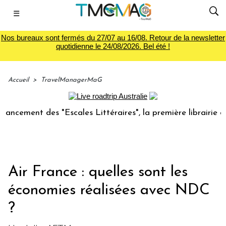
☰
Nos bureaux sont fermés du 27/07 au 16/08. Retour de la newsletter
quotidienne le 24/08/2026. Bel été !
Accueil
>
TravelManagerMaG
ent des "Escales Littéraires", la première librairie du voya
Air France : quelles sont les
économies réalisées avec NDC
?