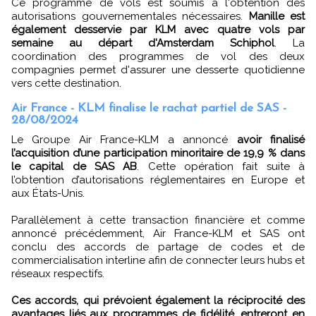
Ce programme de vols est soumis à l'obtention des
autorisations gouvernementales nécessaires.
Manille est
également desservie par KLM avec quatre vols par
semaine au départ d'Amsterdam Schiphol
. La
coordination des programmes de vol des deux
compagnies permet d'assurer une desserte quotidienne
vers cette destination.
Air France - KLM finalise le rachat partiel de SAS -
28/08/2024
Le Groupe Air France-KLM a annoncé
avoir finalisé
l’acquisition d’une participation minoritaire de 19,9 % dans
le capital de SAS AB
. Cette opération fait suite à
l’obtention d’autorisations réglementaires en Europe et
aux États-Unis.
Parallèlement à cette transaction financière et comme
annoncé précédemment, Air France-KLM et SAS ont
conclu des accords de partage de codes et de
commercialisation interline afin de connecter leurs hubs et
réseaux respectifs.
Ces accords, qui prévoient également la réciprocité des
avantages liés aux programmes de fidélité, entreront en