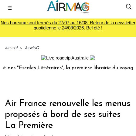
☰
Nos bureaux sont fermés du 27/07 au 16/08. Retour de la newsletter
quotidienne le 24/08/2026. Bel été !
Accueil
>
AirMaG
 Littéraires", la première librairie du voyage
Le groupe
Air France renouvelle les menus
proposés à bord de ses suites
La Première