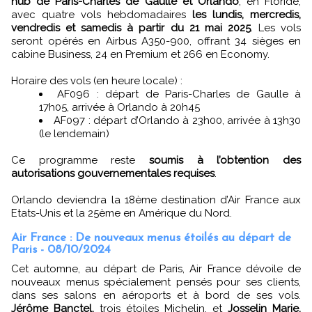
hub de Paris-Charles de Gaulle et Orlando
, en Floride,
avec quatre vols hebdomadaires
les lundis, mercredis,
vendredis et samedis à partir du 21 mai 2025
. Les vols
seront opérés en Airbus A350-900, offrant 34 sièges en
cabine Business, 24 en Premium et 266 en Economy.
Horaire des vols (en heure locale) :
AF096 : départ de Paris-Charles de Gaulle à
17h05, arrivée à Orlando à 20h45
AF097 : départ d’Orlando à 23h00, arrivée à 13h30
(le lendemain)
Ce programme reste
soumis à l’obtention des
autorisations gouvernementales requises
.
Orlando deviendra la 18ème destination d’Air France aux
Etats-Unis et la 25ème en Amérique du Nord.
Air France : De nouveaux menus étoilés au départ de
Paris - 08/10/2024
Cet automne, au départ de Paris, Air France dévoile de
nouveaux menus spécialement pensés pour ses clients,
dans ses salons en aéroports et à bord de ses vols.
Jérôme Banctel,
trois étoiles Michelin, et
Josselin Marie,