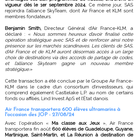
vigueur dès le 1er septembre 2024.
Ce même jour, SAS
rejoindra l’alliance SkyTeam, dont Air France et KLM sont
membres fondateurs.
Benjamin Smith,
Directeur Général d’Air France-KLM, a
déclaré : «
Nous sommes heureux d’avoir finalisé cette
opération stratégique avec SAS et de renforcer ainsi notre
présence sur les marchés scandinaves. Les clients de SAS,
d’Air France et de KLM auront désormais accès à un large
choix de destinations via des accords de partage de codes,
et l’alliance Skyteam gagne un nouveau membre
stratégique.
»
Cette transaction a été conclue par le Groupe Air France-
KLM dans le cadre d’un consortium d’investisseurs, qui
comprend également Castlelake L.P. au nom de certains
fonds ou affiliés, Lind Invest ApS et l’État danois.
Air France transportera 600 élèves ultramarins à
l'occasion des JOP - 27/08/24
Avec l'opération «
Ma classe aux Jeux
», Air France
transportera fin août
600 élèves de Guadeloupe, Guyane,
Martinique, Saint-Martin, et La Réunion à destination de