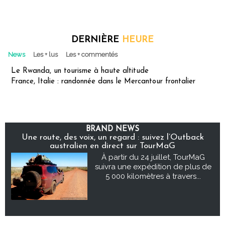
DERNIÈRE
HEURE
News
Les + lus
Les + commentés
Le Rwanda, un tourisme à haute altitude
France, Italie : randonnée dans le Mercantour frontalier
BRAND NEWS
Une route, des voix, un regard : suivez l’Outback
australien en direct sur TourMaG
À partir du 24 juillet, TourMaG
suivra une expédition de plus de
5 000 kilomètres à travers...