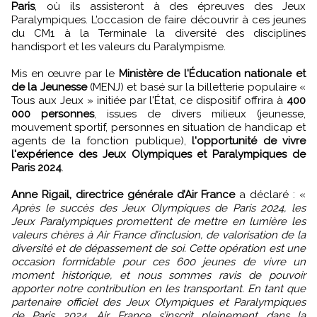
Paris
, où ils assisteront à des épreuves des Jeux
Paralympiques. L’occasion de faire découvrir à ces jeunes
du CM1 à la Terminale la diversité des disciplines
handisport et les valeurs du Paralympisme.
Mis en œuvre par le
Ministère de l'Éducation nationale et
de la Jeunesse
(MENJ) et basé sur la billetterie populaire «
Tous aux Jeux » initiée par l'État, ce dispositif offrira à
400
000 personnes
, issues de divers milieux (jeunesse,
mouvement sportif, personnes en situation de handicap et
agents de la fonction publique),
l'opportunité de vivre
l'expérience des Jeux Olympiques et Paralympiques de
Paris 2024
.
Anne Rigail, directrice générale d’Air France
a déclaré : «
Après le succès des Jeux Olympiques de Paris 2024, les
Jeux Paralympiques promettent de mettre en lumière les
valeurs chères à Air France d’inclusion, de valorisation de la
diversité et de dépassement de soi. Cette opération est une
occasion formidable pour ces 600 jeunes de vivre un
moment historique, et nous sommes ravis de pouvoir
apporter notre contribution en les transportant. En tant que
partenaire officiel des Jeux Olympiques et Paralympiques
de Paris 2024, Air France s’inscrit pleinement dans la