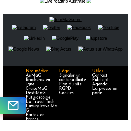
Nos médias
Légal
Utiles
AirMaG
Signaler un
Contact
Brochures en
contenu illicite
Publicité
ligne
Plan du site
Agenda
CruiseMaG
RGPD
La presse en
DestiMaG
Cookies
parle
Futuroscopie
La Travel Tech
LuxuryTravelMa
G
Partez en
France
TravelJobs
TravelManager