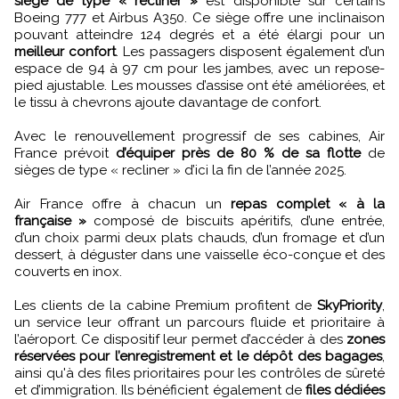
siège de type « recliner »
est disponible sur certains
Boeing 777 et Airbus A350. Ce siège offre une inclinaison
pouvant atteindre 124 degrés et a été élargi pour un
meilleur confort
. Les passagers disposent également d’un
espace de 94 à 97 cm pour les jambes, avec un repose-
pied ajustable. Les mousses d’assise ont été améliorées, et
le tissu à chevrons ajoute davantage de confort.
Avec le renouvellement progressif de ses cabines, Air
France prévoit
d’équiper près de 80 % de sa flotte
de
sièges de type « recliner » d’ici la fin de l’année 2025.
Air France offre à chacun un
repas complet « à la
française »
composé de biscuits apéritifs, d’une entrée,
d’un choix parmi deux plats chauds, d’un fromage et d’un
dessert, à déguster dans une vaisselle éco-conçue et des
couverts en inox.
Les clients de la cabine Premium profitent de
SkyPriority
,
un service leur offrant un parcours fluide et prioritaire à
l’aéroport. Ce dispositif leur permet d’accéder à des
zones
réservées pour l’enregistrement et le dépôt des bagages
,
ainsi qu'à des files prioritaires pour les contrôles de sûreté
et d’immigration. Ils bénéficient également de
files dédiées